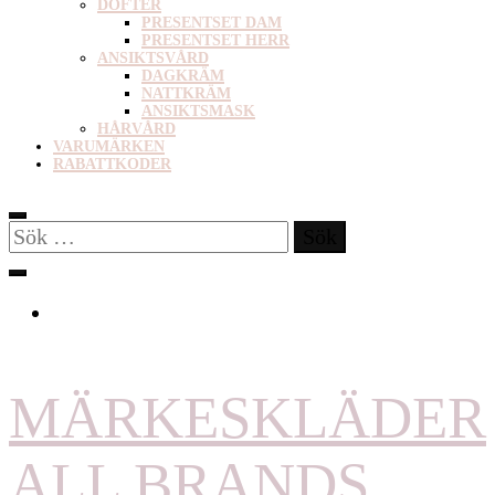
DOFTER
PRESENTSET DAM
PRESENTSET HERR
ANSIKTSVÅRD
DAGKRÄM
NATTKRÄM
ANSIKTSMASK
HÅRVÅRD
VARUMÄRKEN
RABATTKODER
Sök
efter:
MÄRKESKLÄDER
ALL BRANDS