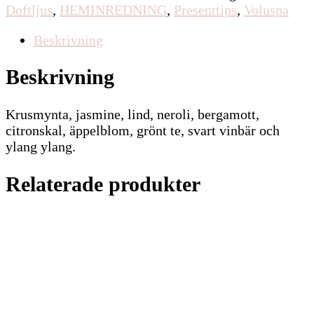
Doftljus
,
HEMINREDNING
,
Presenttips
,
Voluspa
Beskrivning
Beskrivning
Krusmynta, jasmine, lind, neroli, bergamott,
citronskal, äppelblom, grönt te, svart vinbär och
ylang ylang.
Relaterade produkter