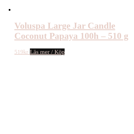
Voluspa Large Jar Candle
Coconut Papaya 100h – 510 g
519
kr
Läs mer / Köp