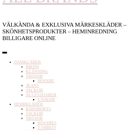
VÄLKÄNDA & EXKLUSIVA MÄRKESKLÄDER –
SKÖNHETSPRODUKTER – HEMINREDNING
BILLIGARE ONLINE
DAMKLÄDER
BIKINI
KLÄNNING
TRÖJOR
HOODIE
JEANS
JACKOR
ACCESSOARER
VÄSKOR
HERRKLÄDER
BADSHORTS
JACKOR
TRÖJOR
HOODIES
T-SHIRTS