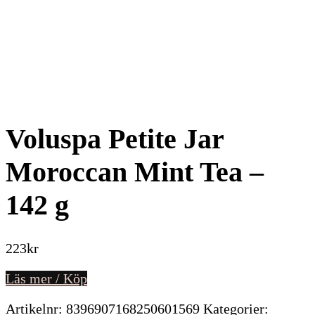
Voluspa Petite Jar
Moroccan Mint Tea –
142 g
223
kr
Läs mer / Köp
Artikelnr:
8396907168250601569
Kategorier: