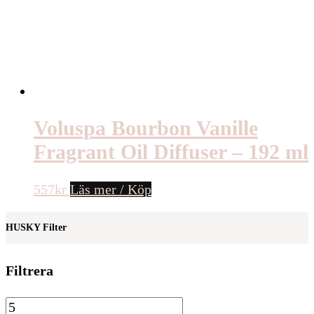
Voluspa Bourbon Vanille
Fragrant Oil Diffuser – 192 ml
557
kr
Läs mer / Köp
HUSKY Filter
Filtrera