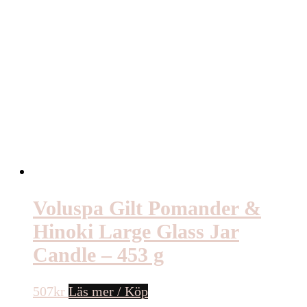
Voluspa Gilt Pomander &
Hinoki Large Glass Jar
Candle – 453 g
507
kr
Läs mer / Köp