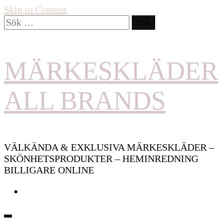
Skip to Content
Sök
efter:
MÄRKESKLÄDER
ALL BRANDS
VÄLKÄNDA & EXKLUSIVA MÄRKESKLÄDER –
SKÖNHETSPRODUKTER – HEMINREDNING
BILLIGARE ONLINE