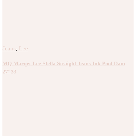
Jeans
,
Lee
MQ Marqet Lee Stella Straight Jeans Ink Pool Dam
27″33