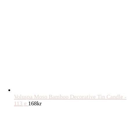
Voluspa Moso Bamboo Decorative Tin Candle -
113 g
168
kr