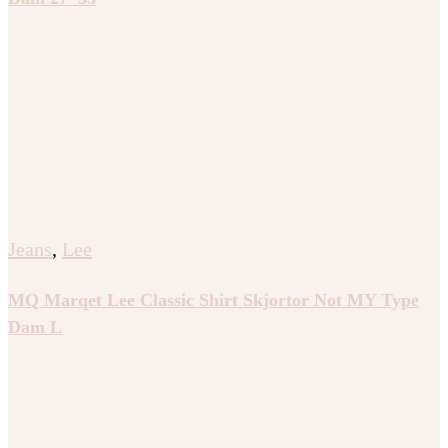
Jeans
,
Lee
MQ Marqet Lee Classic Shirt Skjortor Not MY Type
Dam L