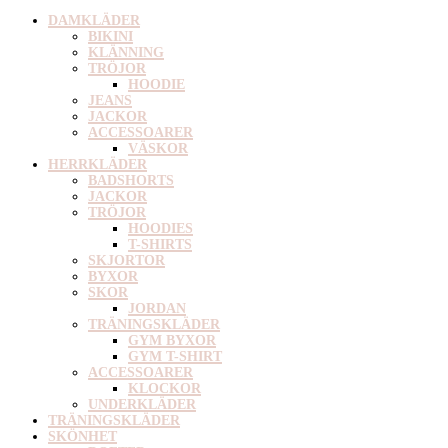
DAMKLÄDER
BIKINI
KLÄNNING
TRÖJOR
HOODIE
JEANS
JACKOR
ACCESSOARER
VÄSKOR
HERRKLÄDER
BADSHORTS
JACKOR
TRÖJOR
HOODIES
T-SHIRTS
SKJORTOR
BYXOR
SKOR
JORDAN
TRÄNINGSKLÄDER
GYM BYXOR
GYM T-SHIRT
ACCESSOARER
KLOCKOR
UNDERKLÄDER
TRÄNINGSKLÄDER
SKÖNHET