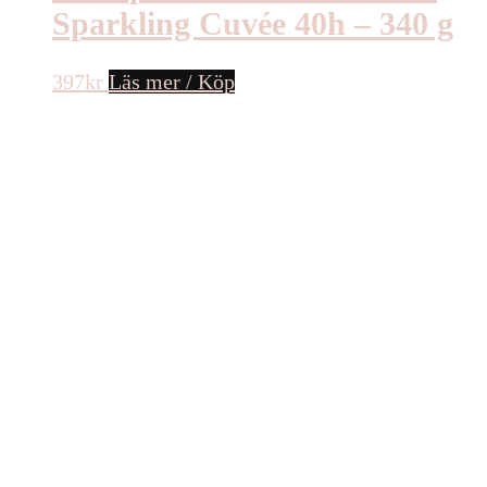
Sparkling Cuvée 40h – 340 g
397
kr
Läs mer / Köp