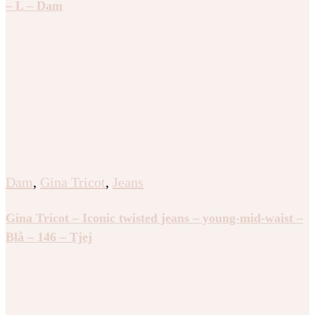
– L – Dam
Dam
,
Gina Tricot
,
Jeans
Gina Tricot – Iconic twisted jeans – young-mid-waist –
Blå – 146 – Tjej