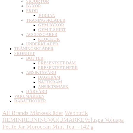
SKJORTOR
BYXOR
SKOR
JORDAN
TRÄNINGSKLÄDER
GYM BYXOR
GYM T-SHIRT
ACCESSOARER
KLOCKOR
UNDERKLÄDER
TRÄNINGSKLÄDER
SKÖNHET
DOFTER
PRESENTSET DAM
PRESENTSET HERR
ANSIKTSVÅRD
DAGKRÄM
NATTKRÄM
ANSIKTSMASK
HÅRVÅRD
VARUMÄRKEN
RABATTKODER
All Brands Mårkeskläder
Webbutik
HEMINREDNING
VARUMÄRKE
Voluspa
Voluspa
Petite Jar Moroccan Mint Tea – 142 g