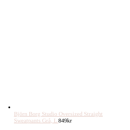
Björn Borg Studio Oversized Straight
Sweatpants Grå, L
849
kr