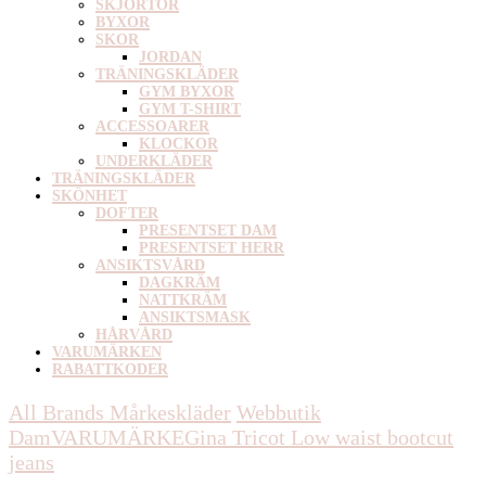
SKJORTOR
BYXOR
SKOR
JORDAN
TRÄNINGSKLÄDER
GYM BYXOR
GYM T-SHIRT
ACCESSOARER
KLOCKOR
UNDERKLÄDER
TRÄNINGSKLÄDER
SKÖNHET
DOFTER
PRESENTSET DAM
PRESENTSET HERR
ANSIKTSVÅRD
DAGKRÄM
NATTKRÄM
ANSIKTSMASK
HÅRVÅRD
VARUMÄRKEN
RABATTKODER
All Brands Mårkeskläder
Webbutik
Dam
VARUMÄRKE
Gina Tricot
Low waist bootcut
jeans