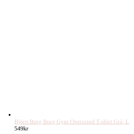
Björn Borg Borg Gym Oversized T-shirt Grå, L
549
kr