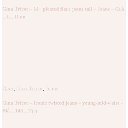
Gina Tricot – 14+ pleated flare jeans tall – Jeans – Grå
– L – Dam
Dam
,
Gina Tricot
,
Jeans
Gina Tricot – Iconic twisted jeans – young-mid-waist –
Blå – 146 – Tjej