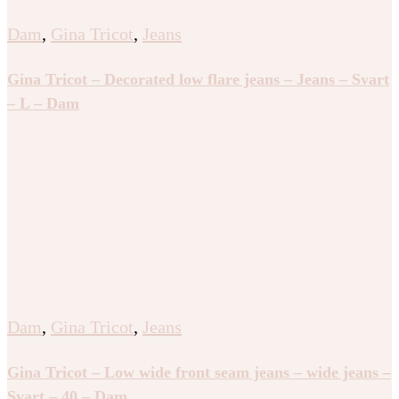
Dam
,
Gina Tricot
,
Jeans
Gina Tricot – Decorated low flare jeans – Jeans – Svart
– L – Dam
Dam
,
Gina Tricot
,
Jeans
Gina Tricot – Low wide front seam jeans – wide jeans –
Svart – 40 – Dam