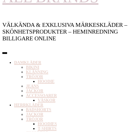
VÄLKÄNDA & EXKLUSIVA MÄRKESKLÄDER –
SKÖNHETSPRODUKTER – HEMINREDNING
BILLIGARE ONLINE
DAMKLÄDER
BIKINI
KLÄNNING
TRÖJOR
HOODIE
JEANS
JACKOR
ACCESSOARER
VÄSKOR
HERRKLÄDER
BADSHORTS
JACKOR
TRÖJOR
HOODIES
T-SHIRTS