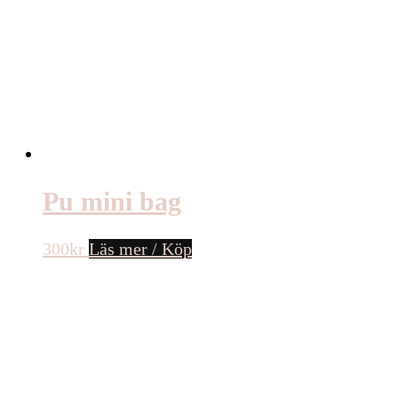
Pu mini bag
300
kr
Läs mer / Köp