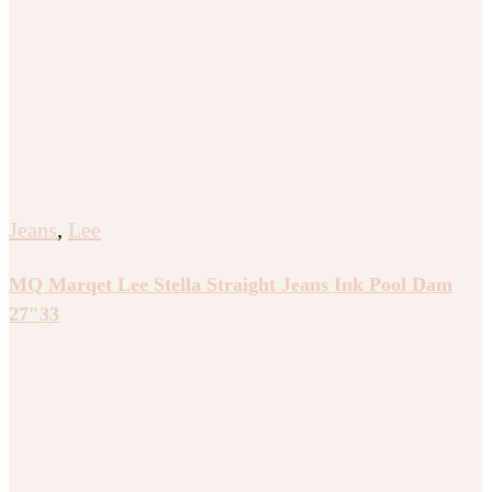
Jeans
,
Lee
MQ Marqet Lee Stella Straight Jeans Ink Pool Dam
27″33