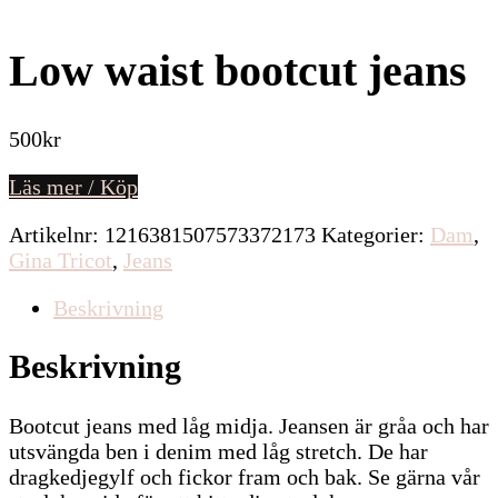
Low waist bootcut jeans
500
kr
Läs mer / Köp
Artikelnr:
1216381507573372173
Kategorier:
Dam
,
Gina Tricot
,
Jeans
Beskrivning
Beskrivning
Bootcut jeans med låg midja. Jeansen är gråa och har
utsvängda ben i denim med låg stretch. De har
dragkedjegylf och fickor fram och bak. Se gärna vår