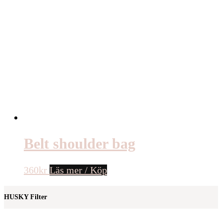
Belt shoulder bag
360
kr
Läs mer / Köp
HUSKY Filter