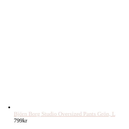
Björn Borg Studio Oversized Pants Grön, L
799
kr