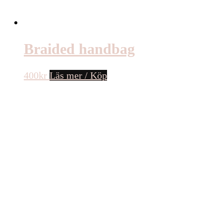
Braided handbag
400
kr
Läs mer / Köp