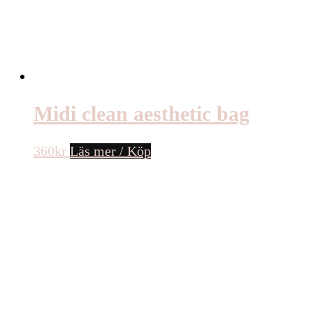
Midi clean aesthetic bag
360
kr
Läs mer / Köp