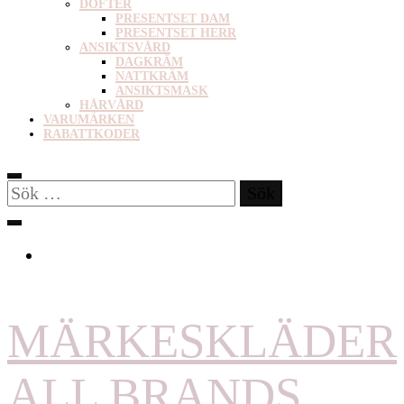
DOFTER
PRESENTSET DAM
PRESENTSET HERR
ANSIKTSVÅRD
DAGKRÄM
NATTKRÄM
ANSIKTSMASK
HÅRVÅRD
VARUMÄRKEN
RABATTKODER
Sök
efter:
MÄRKESKLÄDER
ALL BRANDS