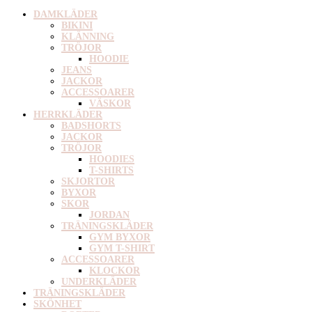
DAMKLÄDER
BIKINI
KLÄNNING
TRÖJOR
HOODIE
JEANS
JACKOR
ACCESSOARER
VÄSKOR
HERRKLÄDER
BADSHORTS
JACKOR
TRÖJOR
HOODIES
T-SHIRTS
SKJORTOR
BYXOR
SKOR
JORDAN
TRÄNINGSKLÄDER
GYM BYXOR
GYM T-SHIRT
ACCESSOARER
KLOCKOR
UNDERKLÄDER
TRÄNINGSKLÄDER
SKÖNHET