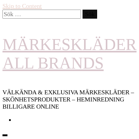
Skip to Content
Sök
efter:
MÄRKESKLÄDER
ALL BRANDS
VÄLKÄNDA & EXKLUSIVA MÄRKESKLÄDER –
SKÖNHETSPRODUKTER – HEMINREDNING
BILLIGARE ONLINE