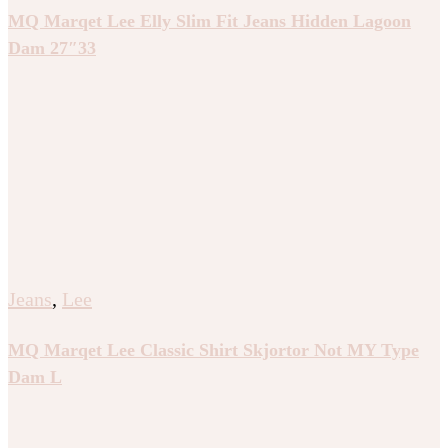
MQ Marqet Lee Elly Slim Fit Jeans Hidden Lagoon
Dam 27″33
Jeans
,
Lee
MQ Marqet Lee Classic Shirt Skjortor Not MY Type
Dam L