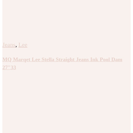
Jeans
,
Lee
MQ Marqet Lee Stella Straight Jeans Ink Pool Dam
27″33