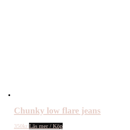
Chunky low flare jeans
350
kr
Läs mer / Köp