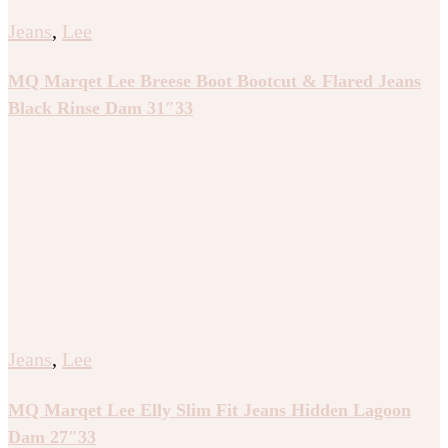
Jeans
,
Lee
MQ Marqet Lee Breese Boot Bootcut & Flared Jeans
Black Rinse Dam 31″33
Jeans
,
Lee
MQ Marqet Lee Elly Slim Fit Jeans Hidden Lagoon
Dam 27″33