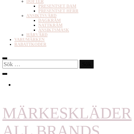
DOFTER
PRESENTSET DAM
PRESENTSET HERR
ANSIKTSVÅRD
DAGKRÄM
NATTKRÄM
ANSIKTSMASK
HÅRVÅRD
VARUMÄRKEN
RABATTKODER
Sök
efter:
MÄRKESKLÄDER
ALL BRANDS