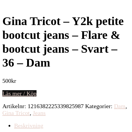
Gina Tricot – Y2k petite
bootcut jeans – Flare &
bootcut jeans – Svart –
36 – Dam
500
kr
Läs mer / Köp
Artikelnr:
1216382225339825987
Kategorier:
Dam
,
Gina Tricot
,
Jeans
Beskrivning