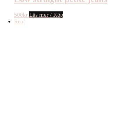
500
kr
Läs mer / Köp
Rea!