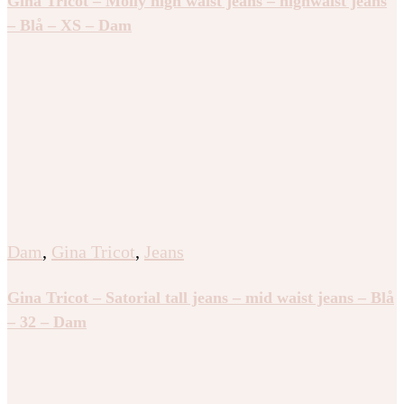
Gina Tricot – Molly high waist jeans – highwaist jeans
– Blå – XS – Dam
Dam
,
Gina Tricot
,
Jeans
Gina Tricot – Satorial tall jeans – mid waist jeans – Blå
– 32 – Dam