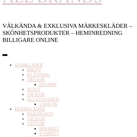
VÄLKÄNDA & EXKLUSIVA MÄRKESKLÄDER –
SKÖNHETSPRODUKTER – HEMINREDNING
BILLIGARE ONLINE
DAMKLÄDER
BIKINI
KLÄNNING
TRÖJOR
HOODIE
JEANS
JACKOR
ACCESSOARER
VÄSKOR
HERRKLÄDER
BADSHORTS
JACKOR
TRÖJOR
HOODIES
T-SHIRTS