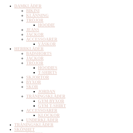
DAMKLÄDER
BIKINI
KLÄNNING
TRÖJOR
HOODIE
JEANS
JACKOR
ACCESSOARER
VÄSKOR
HERRKLÄDER
BADSHORTS
JACKOR
TRÖJOR
HOODIES
T-SHIRTS
SKJORTOR
BYXOR
SKOR
JORDAN
TRÄNINGSKLÄDER
GYM BYXOR
GYM T-SHIRT
ACCESSOARER
KLOCKOR
UNDERKLÄDER
TRÄNINGSKLÄDER
SKÖNHET