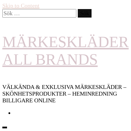
Skip to Content
Sök
efter:
MÄRKESKLÄDER
ALL BRANDS
VÄLKÄNDA & EXKLUSIVA MÄRKESKLÄDER –
SKÖNHETSPRODUKTER – HEMINREDNING
BILLIGARE ONLINE