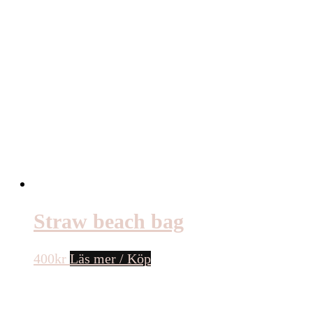
Straw beach bag
400
kr
Läs mer / Köp