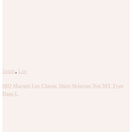
Jeans
,
Lee
MQ Marqet Lee Classic Shirt Skjortor Not MY Type
Dam L