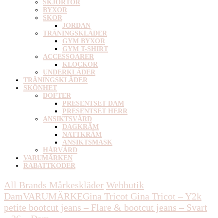
SKJORTOR
BYXOR
SKOR
JORDAN
TRÄNINGSKLÄDER
GYM BYXOR
GYM T-SHIRT
ACCESSOARER
KLOCKOR
UNDERKLÄDER
TRÄNINGSKLÄDER
SKÖNHET
DOFTER
PRESENTSET DAM
PRESENTSET HERR
ANSIKTSVÅRD
DAGKRÄM
NATTKRÄM
ANSIKTSMASK
HÅRVÅRD
VARUMÄRKEN
RABATTKODER
All Brands Mårkeskläder
Webbutik
Dam
VARUMÄRKE
Gina Tricot
Gina Tricot – Y2k
petite bootcut jeans – Flare & bootcut jeans – Svart