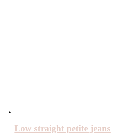
priset
priset
var:
är:
500kr.
150kr.
Low straight petite jeans