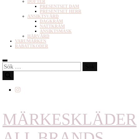
DOFTER
PRESENTSET DAM
PRESENTSET HERR
ANSIKTSVÅRD
DAGKRÄM
NATTKRÄM
ANSIKTSMASK
HÅRVÅRD
VARUMÄRKEN
RABATTKODER
Sök
efter:
MÄRKESKLÄDER
ALL BRANDS