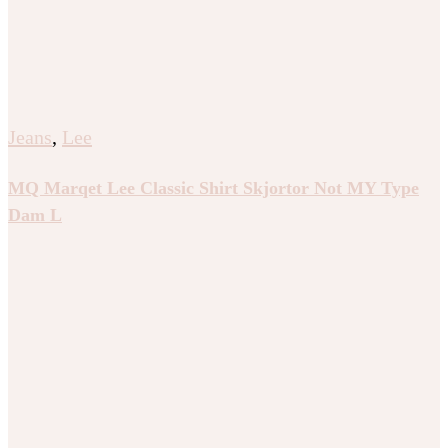
Jeans
,
Lee
MQ Marqet Lee Classic Shirt Skjortor Not MY Type
Dam L