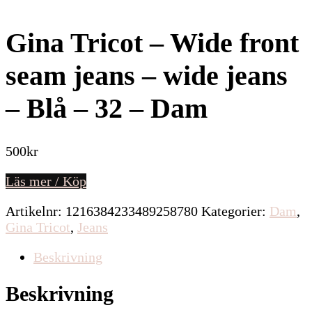
Gina Tricot – Wide front
seam jeans – wide jeans
– Blå – 32 – Dam
500
kr
Läs mer / Köp
Artikelnr:
1216384233489258780
Kategorier:
Dam
,
Gina Tricot
,
Jeans
Beskrivning
Beskrivning