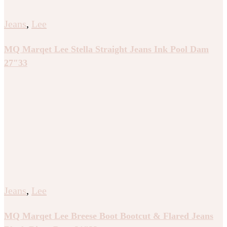
Jeans
,
Lee
MQ Marqet Lee Stella Straight Jeans Ink Pool Dam
27″33
Jeans
,
Lee
MQ Marqet Lee Breese Boot Bootcut & Flared Jeans