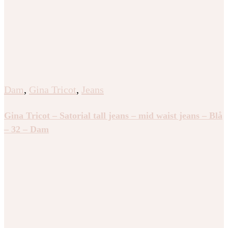
Dam
,
Gina Tricot
,
Jeans
Gina Tricot – Satorial tall jeans – mid waist jeans – Blå
– 32 – Dam