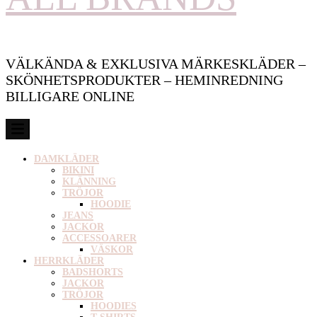
VÄLKÄNDA & EXKLUSIVA MÄRKESKLÄDER –
SKÖNHETSPRODUKTER – HEMINREDNING
BILLIGARE ONLINE
DAMKLÄDER
BIKINI
KLÄNNING
TRÖJOR
HOODIE
JEANS
JACKOR
ACCESSOARER
VÄSKOR
HERRKLÄDER
BADSHORTS
JACKOR
TRÖJOR
HOODIES