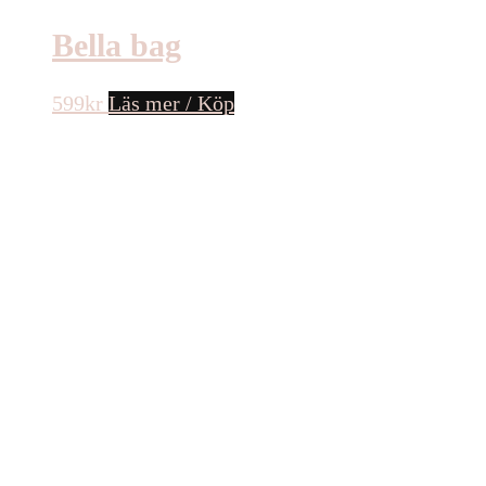
Bella bag
599
kr
Läs mer / Köp