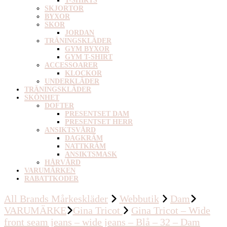
T-SHIRTS
SKJORTOR
BYXOR
SKOR
JORDAN
TRÄNINGSKLÄDER
GYM BYXOR
GYM T-SHIRT
ACCESSOARER
KLOCKOR
UNDERKLÄDER
TRÄNINGSKLÄDER
SKÖNHET
DOFTER
PRESENTSET DAM
PRESENTSET HERR
ANSIKTSVÅRD
DAGKRÄM
NATTKRÄM
ANSIKTSMASK
HÅRVÅRD
VARUMÄRKEN
RABATTKODER
All Brands Mårkeskläder
Webbutik
Dam
VARUMÄRKE
Gina Tricot
Gina Tricot – Wide
front seam jeans – wide jeans – Blå – 32 – Dam