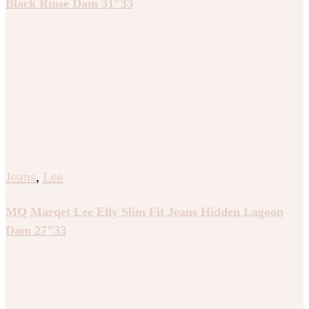
Black Rinse Dam 31″33
Jeans
,
Lee
MQ Marqet Lee Elly Slim Fit Jeans Hidden Lagoon
Dam 27″33