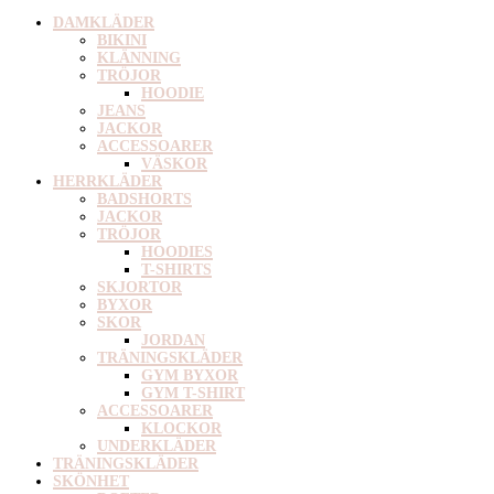
DAMKLÄDER
BIKINI
KLÄNNING
TRÖJOR
HOODIE
JEANS
JACKOR
ACCESSOARER
VÄSKOR
HERRKLÄDER
BADSHORTS
JACKOR
TRÖJOR
HOODIES
T-SHIRTS
SKJORTOR
BYXOR
SKOR
JORDAN
TRÄNINGSKLÄDER
GYM BYXOR
GYM T-SHIRT
ACCESSOARER
KLOCKOR
UNDERKLÄDER
TRÄNINGSKLÄDER
SKÖNHET