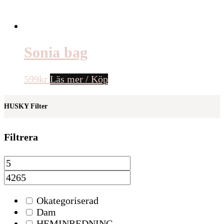
Sonia bag
599
kr
Läs mer / Köp
HUSKY Filter
Filtrera
Okategoriserad
Dam
HEMINREDNING