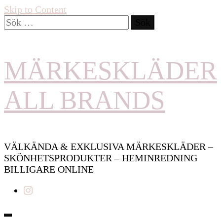
Skip to Content
Sök
efter:
MÄRKESKLÄDER
ALL BRANDS
VÄLKÄNDA & EXKLUSIVA MÄRKESKLÄDER –
SKÖNHETSPRODUKTER – HEMINREDNING
BILLIGARE ONLINE