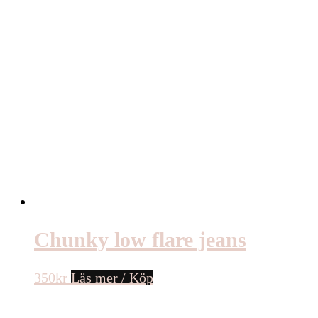
Chunky low flare jeans
350
kr
Läs mer / Köp