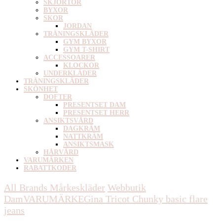
SKJORTOR
BYXOR
SKOR
JORDAN
TRÄNINGSKLÄDER
GYM BYXOR
GYM T-SHIRT
ACCESSOARER
KLOCKOR
UNDERKLÄDER
TRÄNINGSKLÄDER
SKÖNHET
DOFTER
PRESENTSET DAM
PRESENTSET HERR
ANSIKTSVÅRD
DAGKRÄM
NATTKRÄM
ANSIKTSMASK
HÅRVÅRD
VARUMÄRKEN
RABATTKODER
All Brands Mårkeskläder
Webbutik
Dam
VARUMÄRKE
Gina Tricot
Chunky basic flare
jeans