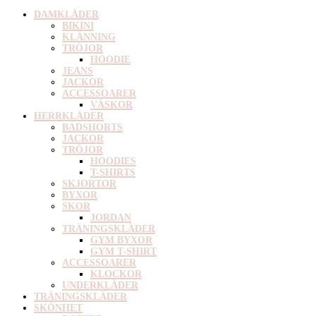
DAMKLÄDER
BIKINI
KLÄNNING
TRÖJOR
HOODIE
JEANS
JACKOR
ACCESSOARER
VÄSKOR
HERRKLÄDER
BADSHORTS
JACKOR
TRÖJOR
HOODIES
T-SHIRTS
SKJORTOR
BYXOR
SKOR
JORDAN
TRÄNINGSKLÄDER
GYM BYXOR
GYM T-SHIRT
ACCESSOARER
KLOCKOR
UNDERKLÄDER
TRÄNINGSKLÄDER
SKÖNHET