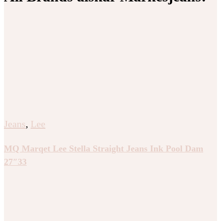
Jeans
,
Lee
MQ Marqet Lee Stella Straight Jeans Ink Pool Dam
27″33