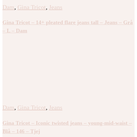
Dam
,
Gina Tricot
,
Jeans
Gina Tricot – 14+ pleated flare jeans tall – Jeans – Grå
– L – Dam
Dam
,
Gina Tricot
,
Jeans
Gina Tricot – Iconic twisted jeans – young-mid-waist –
Blå – 146 – Tjej