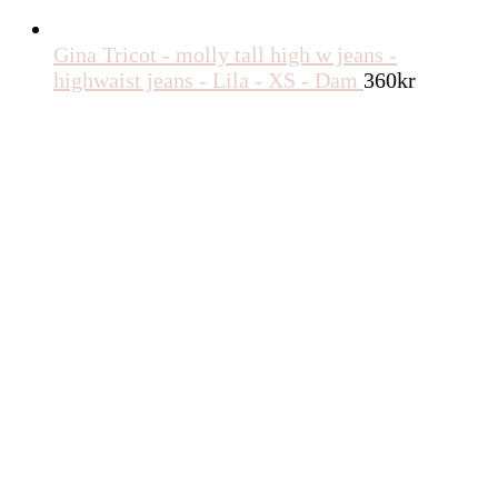
Gina Tricot - molly tall high w jeans -
highwaist jeans - Lila - XS - Dam
360
kr