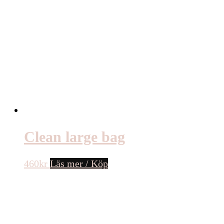
Clean large bag
460
kr
Läs mer / Köp