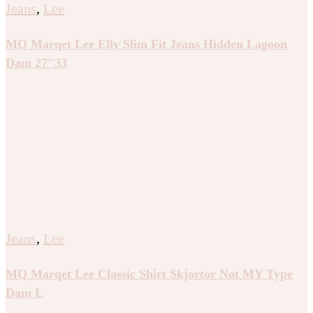
Jeans
,
Lee
MQ Marqet Lee Elly Slim Fit Jeans Hidden Lagoon
Dam 27″33
Jeans
,
Lee
MQ Marqet Lee Classic Shirt Skjortor Not MY Type
Dam L