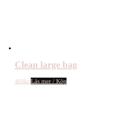
Clean large bag
460
kr
Läs mer / Köp