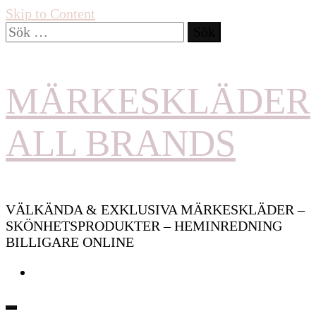
Skip to Content
Sök
efter:
MÄRKESKLÄDER
ALL BRANDS
VÄLKÄNDA & EXKLUSIVA MÄRKESKLÄDER –
SKÖNHETSPRODUKTER – HEMINREDNING
BILLIGARE ONLINE