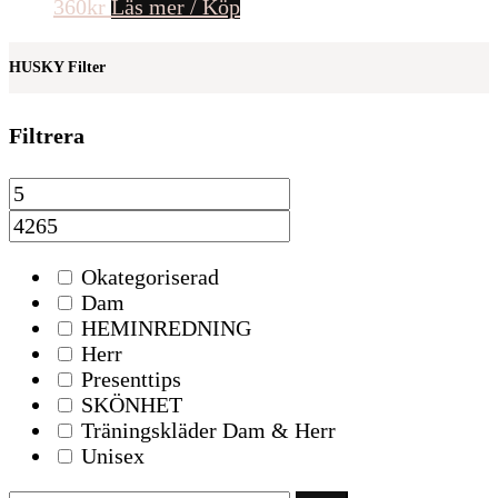
360
kr
Läs mer / Köp
HUSKY Filter
Filtrera
Okategoriserad
Dam
HEMINREDNING
Herr
Presenttips
SKÖNHET
Träningskläder Dam & Herr
Unisex