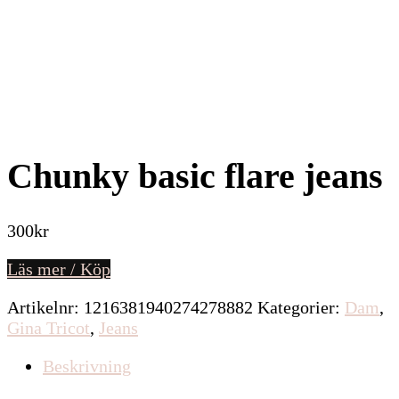
Chunky basic flare jeans
300
kr
Läs mer / Köp
Artikelnr:
1216381940274278882
Kategorier:
Dam
,
Gina Tricot
,
Jeans
Beskrivning