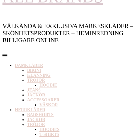
VÄLKÄNDA & EXKLUSIVA MÄRKESKLÄDER –
SKÖNHETSPRODUKTER – HEMINREDNING
BILLIGARE ONLINE
DAMKLÄDER
BIKINI
KLÄNNING
TRÖJOR
HOODIE
JEANS
JACKOR
ACCESSOARER
VÄSKOR
HERRKLÄDER
BADSHORTS
JACKOR
TRÖJOR
HOODIES
T-SHIRTS