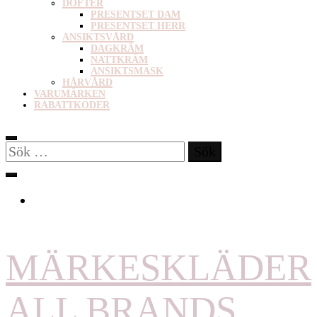
DOFTER
PRESENTSET DAM
PRESENTSET HERR
ANSIKTSVÅRD
DAGKRÄM
NATTKRÄM
ANSIKTSMASK
HÅRVÅRD
VARUMÄRKEN
RABATTKODER
Sök
efter:
MÄRKESKLÄDER
ALL BRANDS