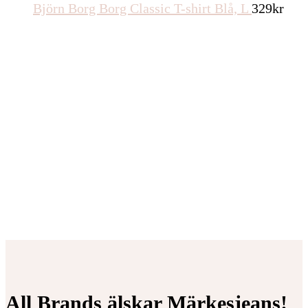
Björn Borg Borg Classic T-shirt Blå, L
329
kr
All Brands älskar Märkesjeans!