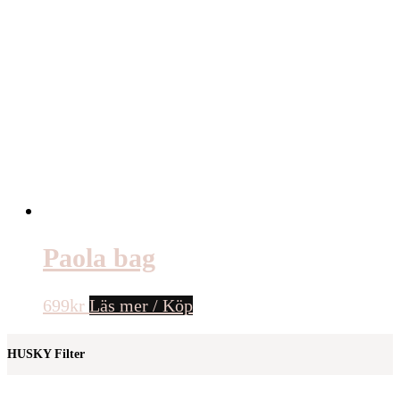
Paola bag
699
kr
Läs mer / Köp
HUSKY Filter