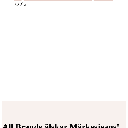
322
kr
All Brands älskar Märkesjeans!