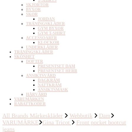
T-SHIRTS
SKJORTOR
BYXOR
SKOR
JORDAN
TRÄNINGSKLÄDER
GYM BYXOR
GYM T-SHIRT
ACCESSOARER
KLOCKOR
UNDERKLÄDER
TRÄNINGSKLÄDER
SKÖNHET
DOFTER
PRESENTSET DAM
PRESENTSET HERR
ANSIKTSVÅRD
DAGKRÄM
NATTKRÄM
ANSIKTSMASK
HÅRVÅRD
VARUMÄRKEN
RABATTKODER
All Brands Mårkeskläder
Webbutik
Dam
VARUMÄRKE
Gina Tricot
Front pocket bootcut
jeans