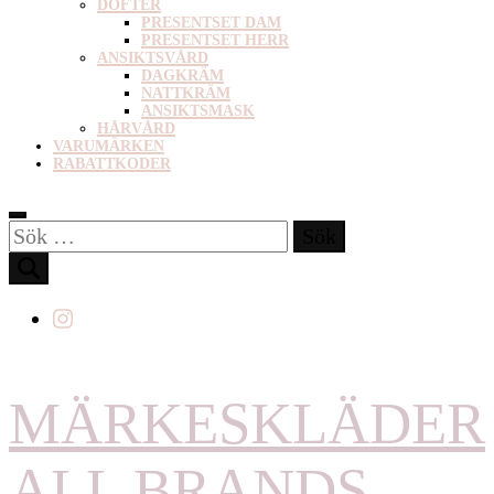
DOFTER
PRESENTSET DAM
PRESENTSET HERR
ANSIKTSVÅRD
DAGKRÄM
NATTKRÄM
ANSIKTSMASK
HÅRVÅRD
VARUMÄRKEN
RABATTKODER
Sök
efter:
MÄRKESKLÄDER
ALL BRANDS