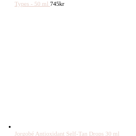
Types - 50 ml
745
kr
Jorgobé Antioxidant Self-Tan Drops 30 ml