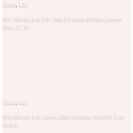
Jeans
,
Lee
MQ Marqet Lee Elly Slim Fit Jeans Hidden Lagoon
Dam 27″33
Jeans
,
Lee
MQ Marqet Lee Classic Shirt Skjortor Not MY Type
Dam L