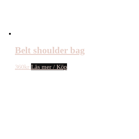
Belt shoulder bag
360
kr
Läs mer / Köp