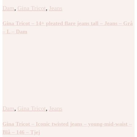
Dam
,
Gina Tricot
,
Jeans
Gina Tricot – 14+ pleated flare jeans tall – Jeans – Grå
– L – Dam
Dam
,
Gina Tricot
,
Jeans
Gina Tricot – Iconic twisted jeans – young-mid-waist –
Blå – 146 – Tjej