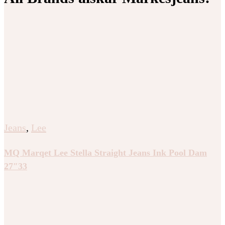
Jeans
,
Lee
MQ Marqet Lee Stella Straight Jeans Ink Pool Dam
27″33