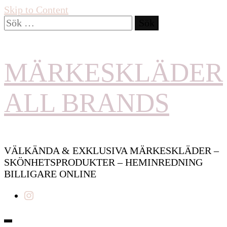
Skip to Content
Sök
efter:
MÄRKESKLÄDER
ALL BRANDS
VÄLKÄNDA & EXKLUSIVA MÄRKESKLÄDER –
SKÖNHETSPRODUKTER – HEMINREDNING
BILLIGARE ONLINE