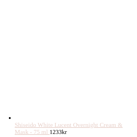
ursprungliga
nuvaran
priset
priset
var:
är:
1208kr.
1087kr.
Shiseido White Lucent Overnight Cream &
Mask - 75 ml
1233
kr