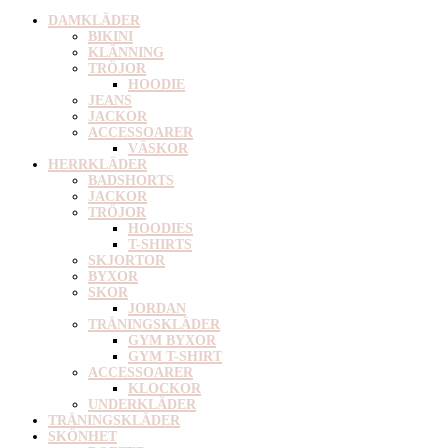
DAMKLÄDER
BIKINI
KLÄNNING
TRÖJOR
HOODIE
JEANS
JACKOR
ACCESSOARER
VÄSKOR
HERRKLÄDER
BADSHORTS
JACKOR
TRÖJOR
HOODIES
T-SHIRTS
SKJORTOR
BYXOR
SKOR
JORDAN
TRÄNINGSKLÄDER
GYM BYXOR
GYM T-SHIRT
ACCESSOARER
KLOCKOR
UNDERKLÄDER
TRÄNINGSKLÄDER
SKÖNHET