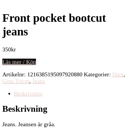
Front pocket bootcut
jeans
350
kr
Läs mer / Köp
Artikelnr:
1216385195097920880
Kategorier:
Dam
,
Gina Tricot
,
Jeans
Beskrivning
Beskrivning
Jeans. Jeansen är gråa.