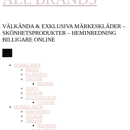
VÄLKÄNDA & EXKLUSIVA MÄRKESKLÄDER –
SKÖNHETSPRODUKTER – HEMINREDNING
BILLIGARE ONLINE
DAMKLÄDER
BIKINI
KLÄNNING
TRÖJOR
HOODIE
JEANS
JACKOR
ACCESSOARER
VÄSKOR
HERRKLÄDER
BADSHORTS
JACKOR
TRÖJOR
HOODIES