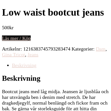
Low waist bootcut jeans
500
kr
Läs mer / Köp
Artikelnr:
1216383745793283474
Kategorier:
Dam
,
Gina Tricot
,
Jeans
Beskrivning
Beskrivning
Bootcut jeans med låg midja. Jeansen är ljusblåa och
har utsvängda ben i denim med stretch. De har
dragkedjegylf, normal benlängd och fickor fram och
bak. Se gärna vår storleksguide för att hitta din