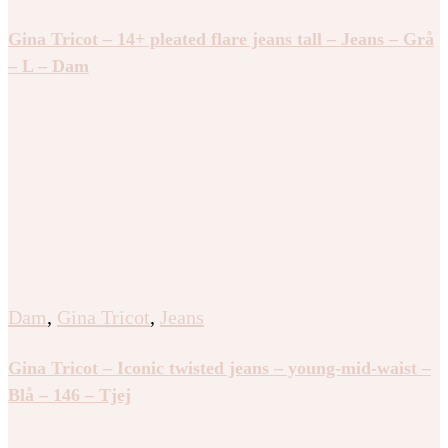
Gina Tricot – 14+ pleated flare jeans tall – Jeans – Grå
– L – Dam
Dam
,
Gina Tricot
,
Jeans
Gina Tricot – Iconic twisted jeans – young-mid-waist –
Blå – 146 – Tjej