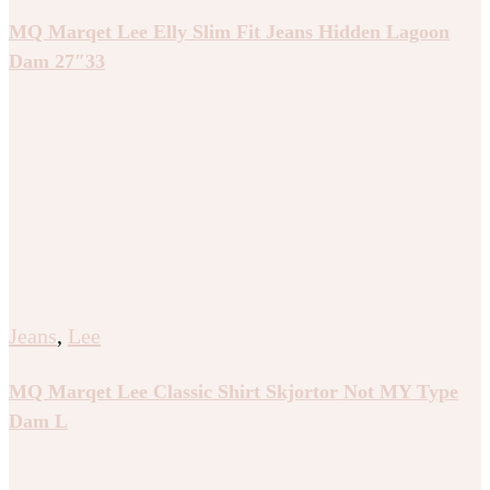
MQ Marqet Lee Elly Slim Fit Jeans Hidden Lagoon
Dam 27″33
Jeans
,
Lee
MQ Marqet Lee Classic Shirt Skjortor Not MY Type
Dam L