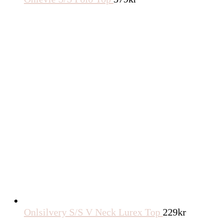
Onlsilvery S/S V Neck Lurex Top
229
kr