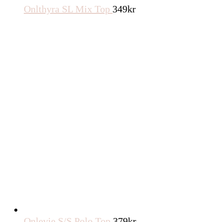
Onlthyra SL Mix Top
349
kr
Onlevie S/S Polo Top
379
kr