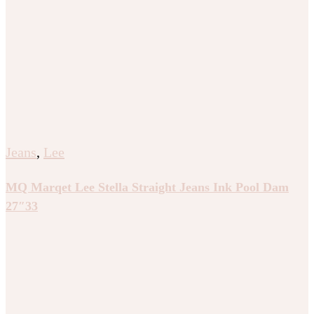
Jeans
,
Lee
MQ Marqet Lee Stella Straight Jeans Ink Pool Dam
27″33