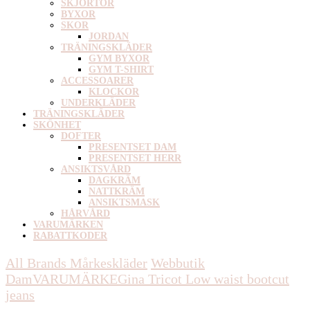
SKJORTOR
BYXOR
SKOR
JORDAN
TRÄNINGSKLÄDER
GYM BYXOR
GYM T-SHIRT
ACCESSOARER
KLOCKOR
UNDERKLÄDER
TRÄNINGSKLÄDER
SKÖNHET
DOFTER
PRESENTSET DAM
PRESENTSET HERR
ANSIKTSVÅRD
DAGKRÄM
NATTKRÄM
ANSIKTSMASK
HÅRVÅRD
VARUMÄRKEN
RABATTKODER
All Brands Mårkeskläder
Webbutik
Dam
VARUMÄRKE
Gina Tricot
Low waist bootcut
jeans