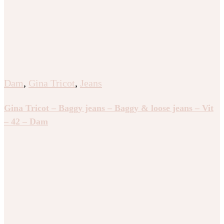
Dam
,
Gina Tricot
,
Jeans
Gina Tricot – Baggy jeans – Baggy & loose jeans – Vit
– 42 – Dam