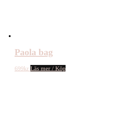
Paola bag
699
kr
Läs mer / Köp