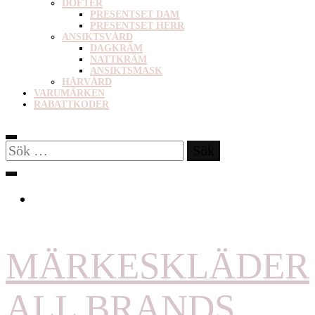
DOFTER
PRESENTSET DAM
PRESENTSET HERR
ANSIKTSVÅRD
DAGKRÄM
NATTKRÄM
ANSIKTSMASK
HÅRVÅRD
VARUMÄRKEN
RABATTKODER
Sök
efter:
MÄRKESKLÄDER
ALL BRANDS