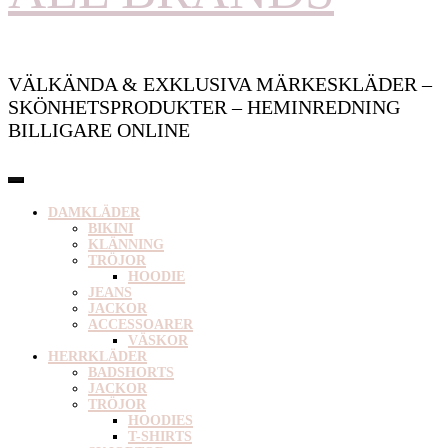
VÄLKÄNDA & EXKLUSIVA MÄRKESKLÄDER –
SKÖNHETSPRODUKTER – HEMINREDNING
BILLIGARE ONLINE
DAMKLÄDER
BIKINI
KLÄNNING
TRÖJOR
HOODIE
JEANS
JACKOR
ACCESSOARER
VÄSKOR
HERRKLÄDER
BADSHORTS
JACKOR
TRÖJOR
HOODIES
T-SHIRTS