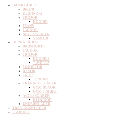
DAMKLÄDER
BIKINI
KLÄNNING
TRÖJOR
HOODIE
JEANS
JACKOR
ACCESSOARER
VÄSKOR
HERRKLÄDER
BADSHORTS
JACKOR
TRÖJOR
HOODIES
T-SHIRTS
SKJORTOR
BYXOR
SKOR
JORDAN
TRÄNINGSKLÄDER
GYM BYXOR
GYM T-SHIRT
ACCESSOARER
KLOCKOR
UNDERKLÄDER
TRÄNINGSKLÄDER
SKÖNHET