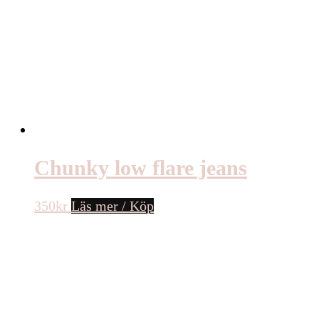
Chunky low flare jeans
350
kr
Läs mer / Köp