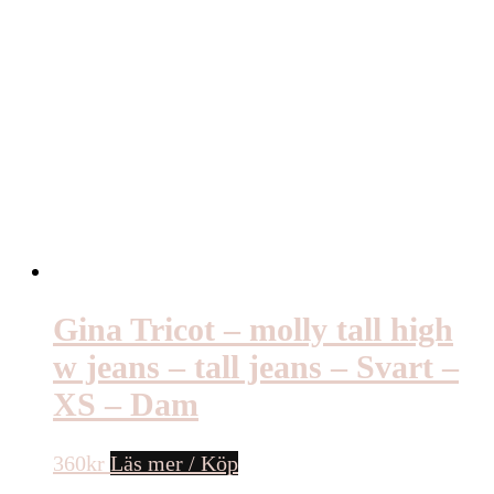
Gina Tricot – molly tall high
w jeans – tall jeans – Svart –
XS – Dam
360
kr
Läs mer / Köp