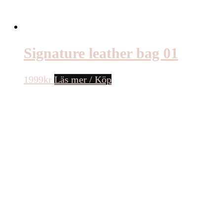
Signature leather bag 01
1999
kr
Läs mer / Köp