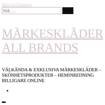
Skip to Content
Sök
efter:
MÄRKESKLÄDER
ALL BRANDS
VÄLKÄNDA & EXKLUSIVA MÄRKESKLÄDER –
SKÖNHETSPRODUKTER – HEMINREDNING
BILLIGARE ONLINE