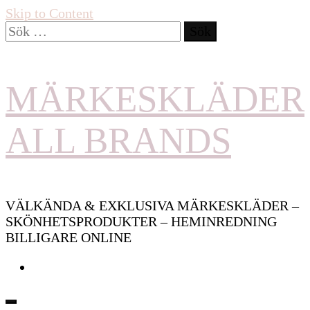
Skip to Content
Sök
efter:
MÄRKESKLÄDER
ALL BRANDS
VÄLKÄNDA & EXKLUSIVA MÄRKESKLÄDER –
SKÖNHETSPRODUKTER – HEMINREDNING
BILLIGARE ONLINE