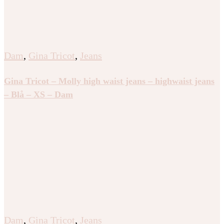
Dam
,
Gina Tricot
,
Jeans
Gina Tricot – Molly high waist jeans – highwaist jeans
– Blå – XS – Dam
Dam
,
Gina Tricot
,
Jeans