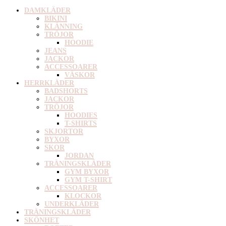
DAMKLÄDER
BIKINI
KLÄNNING
TRÖJOR
HOODIE
JEANS
JACKOR
ACCESSOARER
VÄSKOR
HERRKLÄDER
BADSHORTS
JACKOR
TRÖJOR
HOODIES
T-SHIRTS
SKJORTOR
BYXOR
SKOR
JORDAN
TRÄNINGSKLÄDER
GYM BYXOR
GYM T-SHIRT
ACCESSOARER
KLOCKOR
UNDERKLÄDER
TRÄNINGSKLÄDER
SKÖNHET