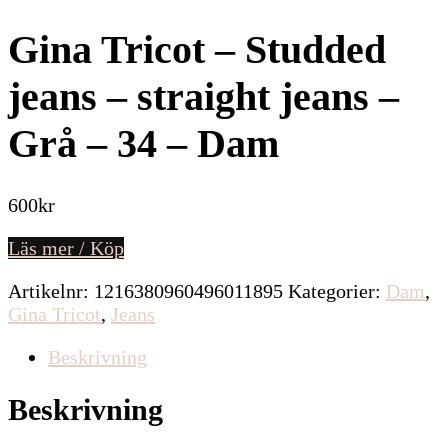
Gina Tricot – Studded
jeans – straight jeans –
Grå – 34 – Dam
600
kr
Läs mer / Köp
Artikelnr:
1216380960496011895
Kategorier:
Dam
,
Gina Tricot
,
Jeans
Beskrivning
Beskrivning