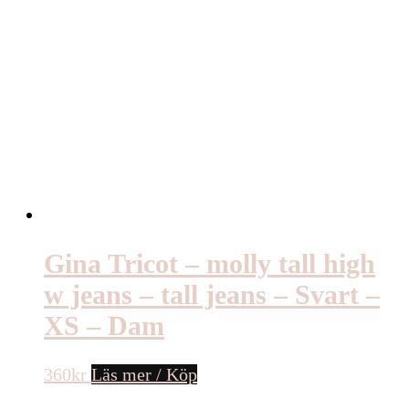
Gina Tricot – molly tall high
w jeans – tall jeans – Svart –
XS – Dam
360
kr
Läs mer / Köp