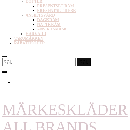
DOFTER
PRESENTSET DAM
PRESENTSET HERR
ANSIKTSVÅRD
DAGKRÄM
NATTKRÄM
ANSIKTSMASK
HÅRVÅRD
VARUMÄRKEN
RABATTKODER
Sök
efter:
MÄRKESKLÄDER
ALL BRANDS