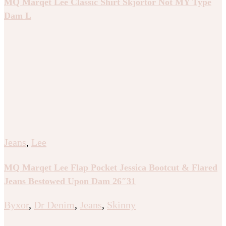
MQ Marqet Lee Classic Shirt Skjortor Not MY Type
Dam L
Jeans
,
Lee
MQ Marqet Lee Flap Pocket Jessica Bootcut & Flared
Jeans Bestowed Upon Dam 26″31
Byxor
,
Dr Denim
,
Jeans
,
Skinny