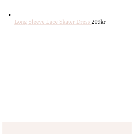
Long Sleeve Lace Skater Dress
209
kr