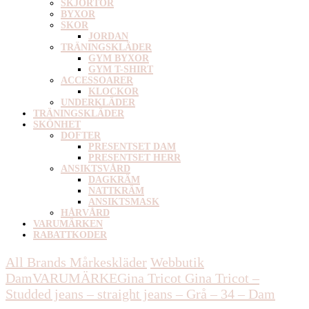
SKJORTOR
BYXOR
SKOR
JORDAN
TRÄNINGSKLÄDER
GYM BYXOR
GYM T-SHIRT
ACCESSOARER
KLOCKOR
UNDERKLÄDER
TRÄNINGSKLÄDER
SKÖNHET
DOFTER
PRESENTSET DAM
PRESENTSET HERR
ANSIKTSVÅRD
DAGKRÄM
NATTKRÄM
ANSIKTSMASK
HÅRVÅRD
VARUMÄRKEN
RABATTKODER
All Brands Mårkeskläder
Webbutik
Dam
VARUMÄRKE
Gina Tricot
Gina Tricot –
Studded jeans – straight jeans – Grå – 34 – Dam