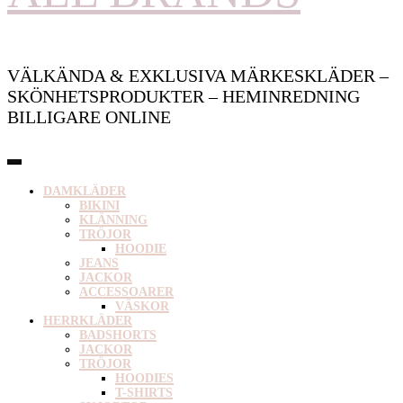
VÄLKÄNDA & EXKLUSIVA MÄRKESKLÄDER –
SKÖNHETSPRODUKTER – HEMINREDNING
BILLIGARE ONLINE
DAMKLÄDER
BIKINI
KLÄNNING
TRÖJOR
HOODIE
JEANS
JACKOR
ACCESSOARER
VÄSKOR
HERRKLÄDER
BADSHORTS
JACKOR
TRÖJOR
HOODIES
T-SHIRTS