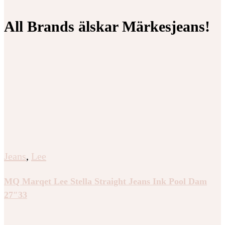
All Brands älskar Märkesjeans!
Jeans
,
Lee
MQ Marqet Lee Stella Straight Jeans Ink Pool Dam
27″33