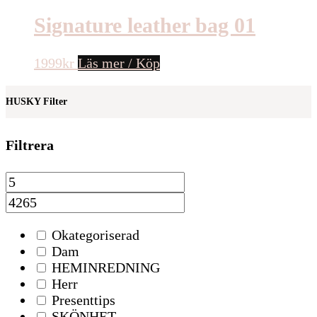
Signature leather bag 01
1999
kr
Läs mer / Köp
HUSKY Filter
Filtrera
Okategoriserad
Dam
HEMINREDNING
Herr
Presenttips
SKÖNHET