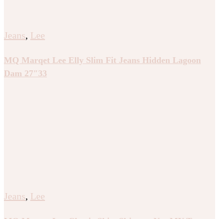
Jeans
,
Lee
MQ Marqet Lee Elly Slim Fit Jeans Hidden Lagoon
Dam 27″33
Jeans
,
Lee