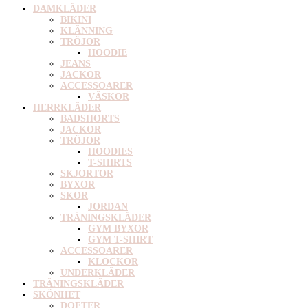
DAMKLÄDER
BIKINI
KLÄNNING
TRÖJOR
HOODIE
JEANS
JACKOR
ACCESSOARER
VÄSKOR
HERRKLÄDER
BADSHORTS
JACKOR
TRÖJOR
HOODIES
T-SHIRTS
SKJORTOR
BYXOR
SKOR
JORDAN
TRÄNINGSKLÄDER
GYM BYXOR
GYM T-SHIRT
ACCESSOARER
KLOCKOR
UNDERKLÄDER
TRÄNINGSKLÄDER
SKÖNHET
DOFTER