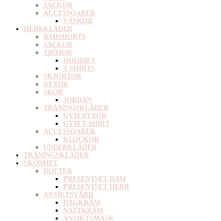
JACKOR
ACCESSOARER
VÄSKOR
HERRKLÄDER
BADSHORTS
JACKOR
TRÖJOR
HOODIES
T-SHIRTS
SKJORTOR
BYXOR
SKOR
JORDAN
TRÄNINGSKLÄDER
GYM BYXOR
GYM T-SHIRT
ACCESSOARER
KLOCKOR
UNDERKLÄDER
TRÄNINGSKLÄDER
SKÖNHET
DOFTER
PRESENTSET DAM
PRESENTSET HERR
ANSIKTSVÅRD
DAGKRÄM
NATTKRÄM
ANSIKTSMASK