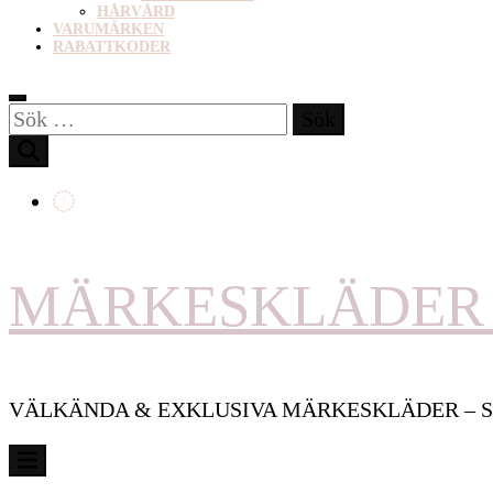
HÅRVÅRD
VARUMÄRKEN
RABATTKODER
Sök
efter:
MÄRKESKLÄDER 
VÄLKÄNDA & EXKLUSIVA MÄRKESKLÄDER – S