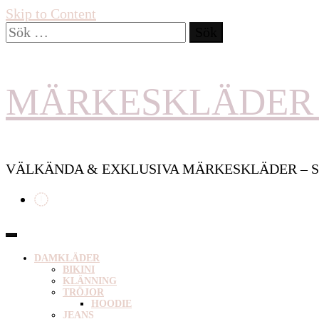
Skip to Content
Sök
efter:
MÄRKESKLÄDER 
VÄLKÄNDA & EXKLUSIVA MÄRKESKLÄDER – S
DAMKLÄDER
BIKINI
KLÄNNING
TRÖJOR
HOODIE
JEANS