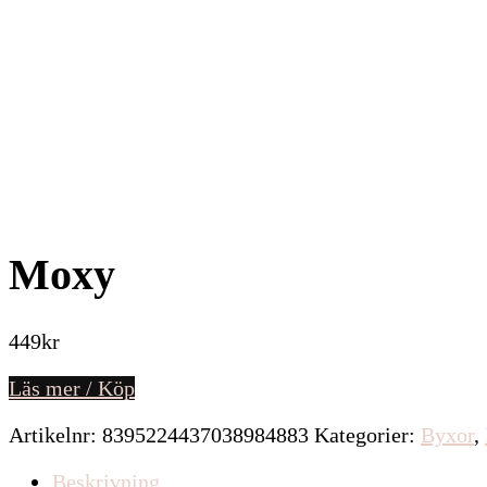
Moxy
449
kr
Läs mer / Köp
Artikelnr:
8395224437038984883
Kategorier:
Byxor
,
Beskrivning