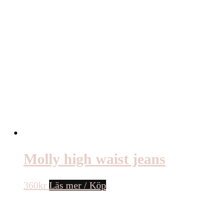
Molly high waist jeans
360
kr
Läs mer / Köp