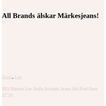
All Brands älskar Märkesjeans!
Jeans
,
Lee
MQ Marqet Lee Stella Straight Jeans Ink Pool Dam
27″33