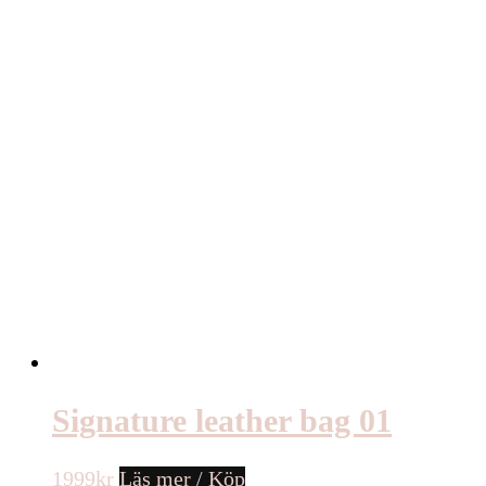
Signature leather bag 01
1999
kr
Läs mer / Köp