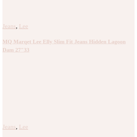
Jeans
,
Lee
MQ Marqet Lee Elly Slim Fit Jeans Hidden Lagoon
Dam 27″33
Jeans
,
Lee