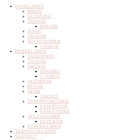
DAMKLÄDER
BIKINI
KLÄNNING
TRÖJOR
HOODIE
JEANS
JACKOR
ACCESSOARER
VÄSKOR
HERRKLÄDER
BADSHORTS
JACKOR
TRÖJOR
HOODIES
T-SHIRTS
SKJORTOR
BYXOR
SKOR
JORDAN
TRÄNINGSKLÄDER
GYM BYXOR
GYM T-SHIRT
ACCESSOARER
KLOCKOR
UNDERKLÄDER
TRÄNINGSKLÄDER
SKÖNHET