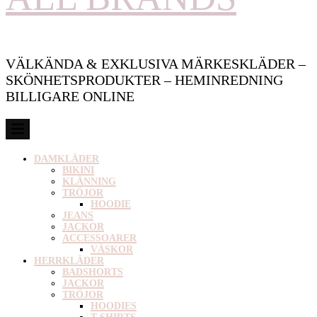
VÄLKÄNDA & EXKLUSIVA MÄRKESKLÄDER –
SKÖNHETSPRODUKTER – HEMINREDNING
BILLIGARE ONLINE
DAMKLÄDER
BIKINI
KLÄNNING
TRÖJOR
HOODIE
JEANS
JACKOR
ACCESSOARER
VÄSKOR
HERRKLÄDER
BADSHORTS
JACKOR
TRÖJOR
HOODIES