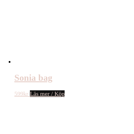
Sonia bag
599
kr
Läs mer / Köp