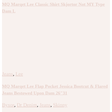
MQ Marqet Lee Classic Shirt Skjortor Not MY Type
Dam L
Jeans
,
Lee
MQ Marqet Lee Flap Pocket Jessica Bootcut & Flared
Jeans Bestowed Upon Dam 26″31
Byxor
,
Dr Denim
,
Jeans
,
Skinny