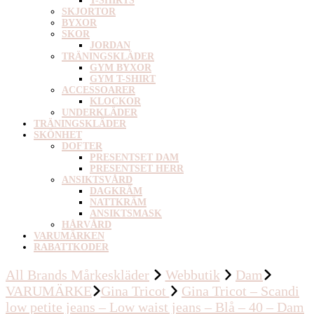
T-SHIRTS
SKJORTOR
BYXOR
SKOR
JORDAN
TRÄNINGSKLÄDER
GYM BYXOR
GYM T-SHIRT
ACCESSOARER
KLOCKOR
UNDERKLÄDER
TRÄNINGSKLÄDER
SKÖNHET
DOFTER
PRESENTSET DAM
PRESENTSET HERR
ANSIKTSVÅRD
DAGKRÄM
NATTKRÄM
ANSIKTSMASK
HÅRVÅRD
VARUMÄRKEN
RABATTKODER
All Brands Mårkeskläder
Webbutik
Dam
VARUMÄRKE
Gina Tricot
Gina Tricot – Scandi
low petite jeans – Low waist jeans – Blå – 40 – Dam