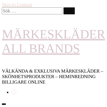
Skip to Content
Sök
efter:
MÄRKESKLÄDER
ALL BRANDS
VÄLKÄNDA & EXKLUSIVA MÄRKESKLÄDER –
SKÖNHETSPRODUKTER – HEMINREDNING
BILLIGARE ONLINE