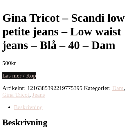
Gina Tricot – Scandi low
petite jeans – Low waist
jeans – Blå – 40 – Dam
500
kr
Läs mer / Köp
Artikelnr:
1216385392219775395
Kategorier:
Dam
,
Gina Tricot
,
Jeans
Beskrivning
Beskrivning