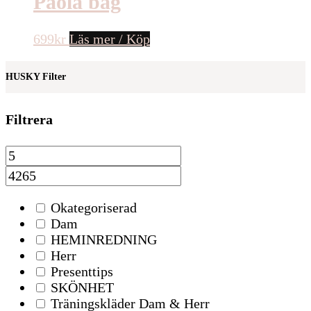
Paola bag
699
kr
Läs mer / Köp
HUSKY Filter
Filtrera
Okategoriserad
Dam
HEMINREDNING
Herr
Presenttips
SKÖNHET
Träningskläder Dam & Herr