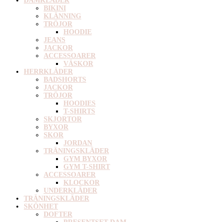
DAMKLÄDER
BIKINI
KLÄNNING
TRÖJOR
HOODIE
JEANS
JACKOR
ACCESSOARER
VÄSKOR
HERRKLÄDER
BADSHORTS
JACKOR
TRÖJOR
HOODIES
T-SHIRTS
SKJORTOR
BYXOR
SKOR
JORDAN
TRÄNINGSKLÄDER
GYM BYXOR
GYM T-SHIRT
ACCESSOARER
KLOCKOR
UNDERKLÄDER
TRÄNINGSKLÄDER
SKÖNHET
DOFTER