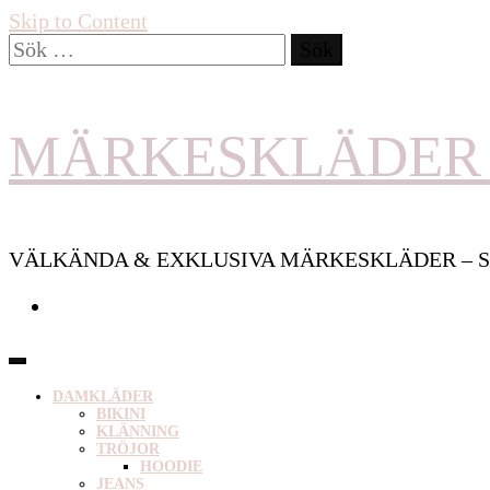
Skip to Content
Sök
efter:
MÄRKESKLÄDER 
VÄLKÄNDA & EXKLUSIVA MÄRKESKLÄDER – S
DAMKLÄDER
BIKINI
KLÄNNING
TRÖJOR
HOODIE
JEANS