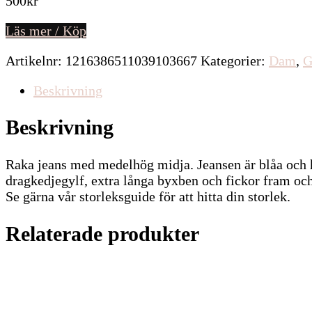
500
kr
Läs mer / Köp
Artikelnr:
1216386511039103667
Kategorier:
Dam
,
G
Beskrivning
Beskrivning
Raka jeans med medelhög midja. Jeansen är blåa och 
dragkedjegylf, extra långa byxben och fickor fram och
Se gärna vår storleksguide för att hitta din storlek.
Relaterade produkter