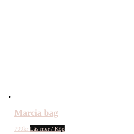
Marcia bag
799
kr
Läs mer / Köp