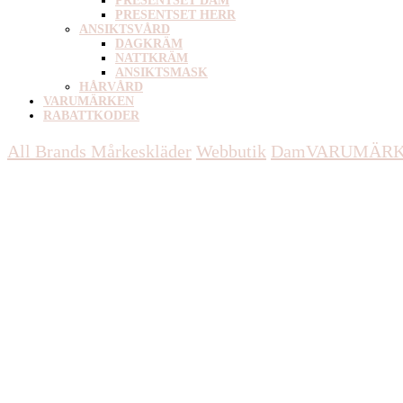
PRESENTSET DAM
PRESENTSET HERR
ANSIKTSVÅRD
DAGKRÄM
NATTKRÄM
ANSIKTSMASK
HÅRVÅRD
VARUMÄRKEN
RABATTKODER
All Brands Mårkeskläder
Webbutik
Dam
VARUMÄR