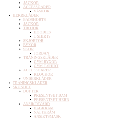
JACKOR
ACCESSOARER
VÄSKOR
HERRKLÄDER
BADSHORTS
JACKOR
TRÖJOR
HOODIES
T-SHIRTS
SKJORTOR
BYXOR
SKOR
JORDAN
TRÄNINGSKLÄDER
GYM BYXOR
GYM T-SHIRT
ACCESSOARER
KLOCKOR
UNDERKLÄDER
TRÄNINGSKLÄDER
SKÖNHET
DOFTER
PRESENTSET DAM
PRESENTSET HERR
ANSIKTSVÅRD
DAGKRÄM
NATTKRÄM
ANSIKTSMASK