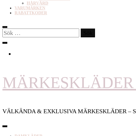
HÅRVÅRD
VARUMÄRKEN
RABATTKODER
Sök
efter:
MÄRKESKLÄDER 
VÄLKÄNDA & EXKLUSIVA MÄRKESKLÄDER – S