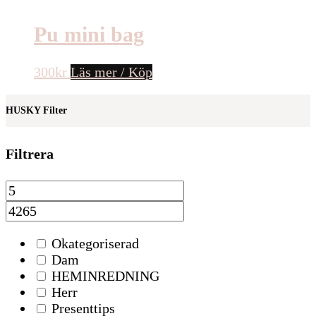
Pu mini bag
300
kr
Läs mer / Köp
HUSKY Filter
Filtrera
Okategoriserad
Dam
HEMINREDNING
Herr
Presenttips