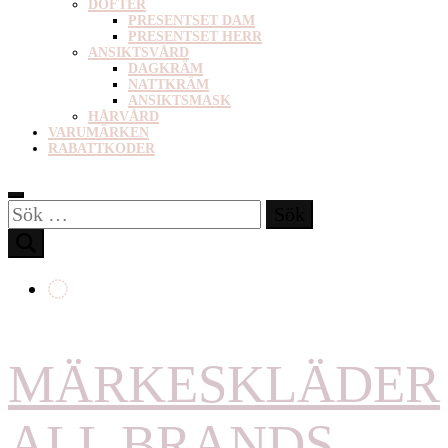
DOFTER
PRESENTSET DAM
PRESENTSET HERR
ANSIKTSVÅRD
DAGKRÄM
NATTKRÄM
ANSIKTSMASK
HÅRVÅRD
VARUMÄRKEN
RABATTKODER
Sök
efter:
MÄRKESKLÄDER
ALL BRANDS