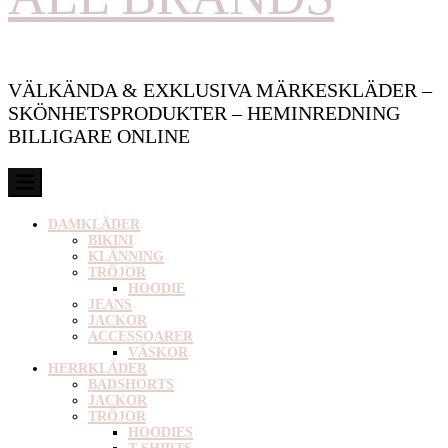
VÄLKÄNDA & EXKLUSIVA MÄRKESKLÄDER –
SKÖNHETSPRODUKTER – HEMINREDNING
BILLIGARE ONLINE
DAMKLÄDER
BIKINI
KLÄNNING
TRÖJOR
HOODIE
JEANS
JACKOR
ACCESSOARER
VÄSKOR
HERRKLÄDER
BADSHORTS
JACKOR
TRÖJOR
HOODIES