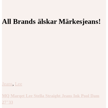
All Brands älskar Märkesjeans!
Jeans
,
Lee
MQ Marqet Lee Stella Straight Jeans Ink Pool Dam
27″33