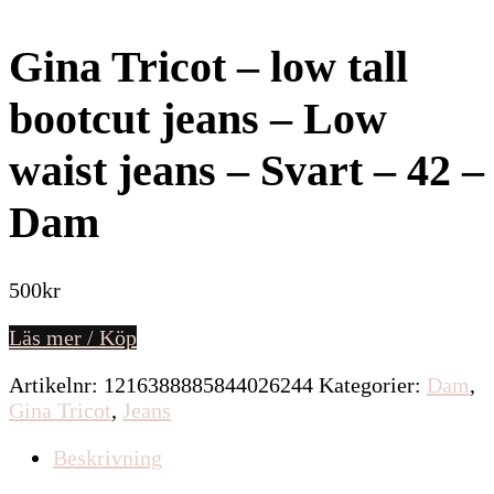
Gina Tricot – low tall
bootcut jeans – Low
waist jeans – Svart – 42 –
Dam
500
kr
Läs mer / Köp
Artikelnr:
1216388885844026244
Kategorier:
Dam
,
Gina Tricot
,
Jeans
Beskrivning