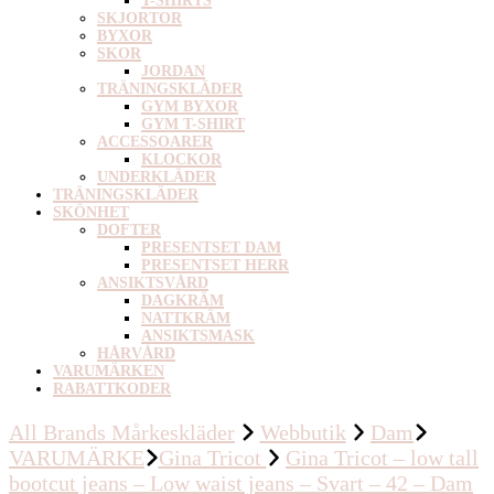
T-SHIRTS
SKJORTOR
BYXOR
SKOR
JORDAN
TRÄNINGSKLÄDER
GYM BYXOR
GYM T-SHIRT
ACCESSOARER
KLOCKOR
UNDERKLÄDER
TRÄNINGSKLÄDER
SKÖNHET
DOFTER
PRESENTSET DAM
PRESENTSET HERR
ANSIKTSVÅRD
DAGKRÄM
NATTKRÄM
ANSIKTSMASK
HÅRVÅRD
VARUMÄRKEN
RABATTKODER
All Brands Mårkeskläder
Webbutik
Dam
VARUMÄRKE
Gina Tricot
Gina Tricot – low tall
bootcut jeans – Low waist jeans – Svart – 42 – Dam