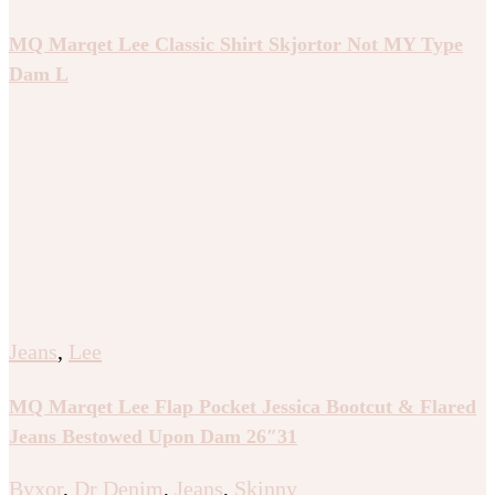
MQ Marqet Lee Classic Shirt Skjortor Not MY Type
Dam L
Jeans
,
Lee
MQ Marqet Lee Flap Pocket Jessica Bootcut & Flared
Jeans Bestowed Upon Dam 26″31
Byxor
,
Dr Denim
,
Jeans
,
Skinny