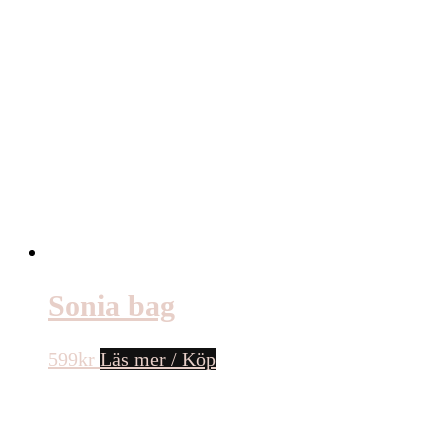
Sonia bag
599
kr
Läs mer / Köp