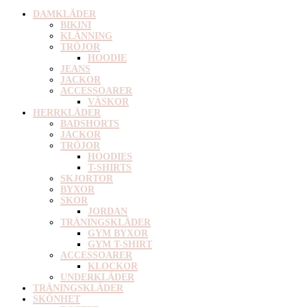
DAMKLÄDER
BIKINI
KLÄNNING
TRÖJOR
HOODIE
JEANS
JACKOR
ACCESSOARER
VÄSKOR
HERRKLÄDER
BADSHORTS
JACKOR
TRÖJOR
HOODIES
T-SHIRTS
SKJORTOR
BYXOR
SKOR
JORDAN
TRÄNINGSKLÄDER
GYM BYXOR
GYM T-SHIRT
ACCESSOARER
KLOCKOR
UNDERKLÄDER
TRÄNINGSKLÄDER
SKÖNHET