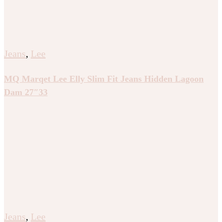
Jeans
,
Lee
MQ Marqet Lee Elly Slim Fit Jeans Hidden Lagoon
Dam 27″33
Jeans
,
Lee