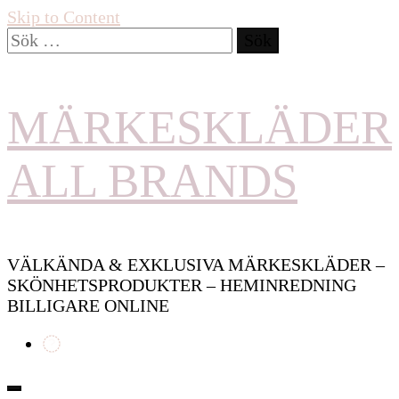
Skip to Content
Sök
efter:
MÄRKESKLÄDER
ALL BRANDS
VÄLKÄNDA & EXKLUSIVA MÄRKESKLÄDER –
SKÖNHETSPRODUKTER – HEMINREDNING
BILLIGARE ONLINE