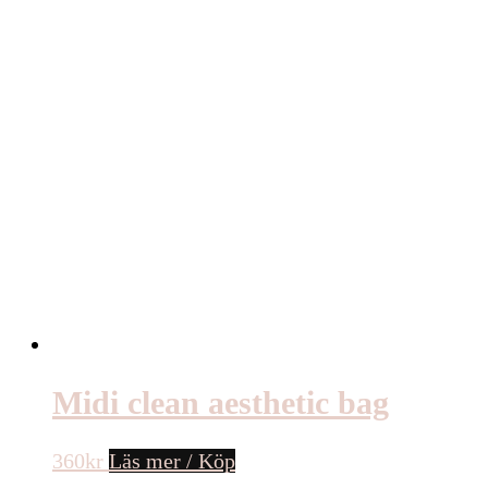
Midi clean aesthetic bag
360
kr
Läs mer / Köp