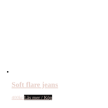
Soft flare jeans
400
kr
Läs mer / Köp