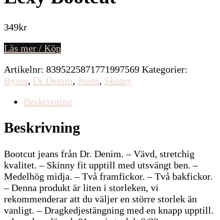
349
kr
Läs mer / Köp
Artikelnr:
8395225871771997569
Kategorier:
Byxor
,
Dr Denim
,
Jeans
,
Skinny
Beskrivning
Beskrivning
Bootcut jeans från Dr. Denim. – Vävd, stretchig
kvalitet. – Skinny fit upptill med utsvängt ben. –
Medelhög midja. – Två framfickor. – Två bakfickor.
– Denna produkt är liten i storleken, vi
rekommenderar att du väljer en större storlek än
vanligt. – Dragkedjestängning med en knapp upptill.