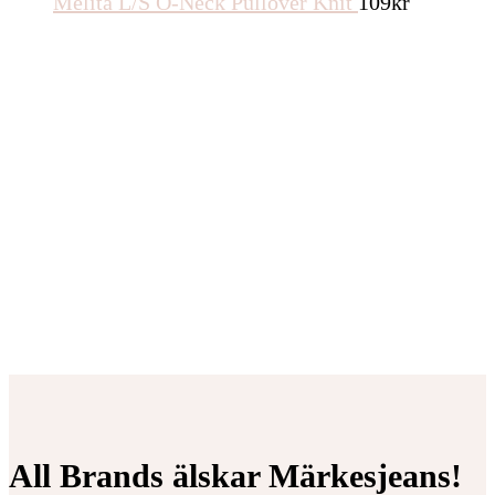
Melita L/S O-Neck Pullover Knit
109
kr
All Brands älskar Märkesjeans!