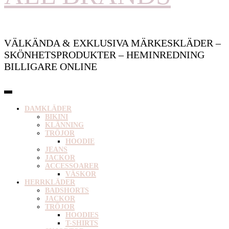
VÄLKÄNDA & EXKLUSIVA MÄRKESKLÄDER –
SKÖNHETSPRODUKTER – HEMINREDNING
BILLIGARE ONLINE
DAMKLÄDER
BIKINI
KLÄNNING
TRÖJOR
HOODIE
JEANS
JACKOR
ACCESSOARER
VÄSKOR
HERRKLÄDER
BADSHORTS
JACKOR
TRÖJOR
HOODIES
T-SHIRTS