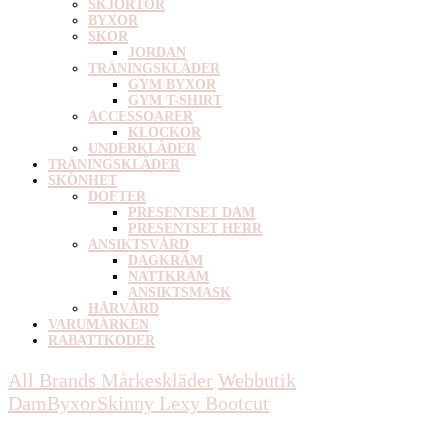
SKJORTOR
BYXOR
SKOR
JORDAN
TRÄNINGSKLÄDER
GYM BYXOR
GYM T-SHIRT
ACCESSOARER
KLOCKOR
UNDERKLÄDER
TRÄNINGSKLÄDER
SKÖNHET
DOFTER
PRESENTSET DAM
PRESENTSET HERR
ANSIKTSVÅRD
DAGKRÄM
NATTKRÄM
ANSIKTSMASK
HÅRVÅRD
VARUMÄRKEN
RABATTKODER
All Brands Mårkeskläder
Webbutik
Dam
Byxor
Skinny
Lexy Bootcut