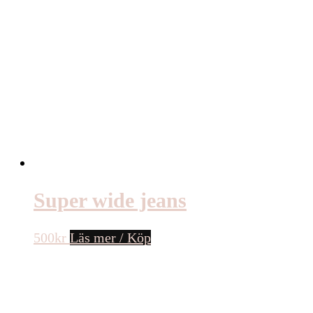
Super wide jeans
500
kr
Läs mer / Köp