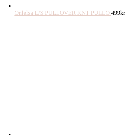
Onlelsa L/S PULLOVER KNT PULLO
499
kr