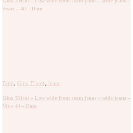
Gina Tricot – Low wide front seam jeans – wide jeans –
Svart – 40 – Dam
Dam
,
Gina Tricot
,
Jeans
Gina Tricot – Low wide front seam jeans – wide jeans –
Vit – 44 – Dam