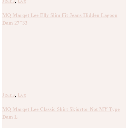
Jeans
,
Lee
MQ Marqet Lee Elly Slim Fit Jeans Hidden Lagoon
Dam 27″33
Jeans
,
Lee
MQ Marqet Lee Classic Shirt Skjortor Not MY Type
Dam L