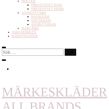
DOFTER
PRESENTSET DAM
PRESENTSET HERR
ANSIKTSVÅRD
DAGKRÄM
NATTKRÄM
ANSIKTSMASK
HÅRVÅRD
VARUMÄRKEN
RABATTKODER
Sök
efter:
MÄRKESKLÄDER
ALL BRANDS