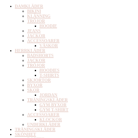
DAMKLÄDER
BIKINI
KLÄNNING
TRÖJOR
HOODIE
JEANS
JACKOR
ACCESSOARER
VÄSKOR
HERRKLÄDER
BADSHORTS
JACKOR
TRÖJOR
HOODIES
T-SHIRTS
SKJORTOR
BYXOR
SKOR
JORDAN
TRÄNINGSKLÄDER
GYM BYXOR
GYM T-SHIRT
ACCESSOARER
KLOCKOR
UNDERKLÄDER
TRÄNINGSKLÄDER
SKÖNHET