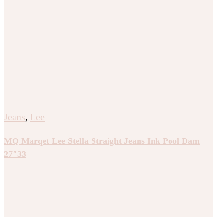
Jeans
,
Lee
MQ Marqet Lee Stella Straight Jeans Ink Pool Dam
27″33