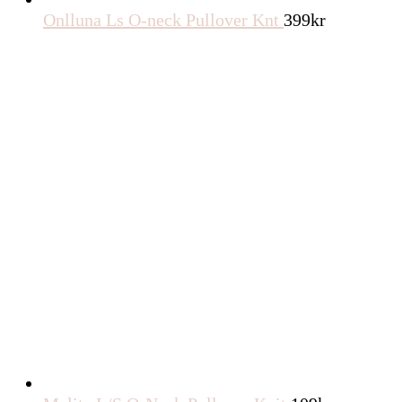
Onlluna Ls O-neck Pullover Knt
399
kr