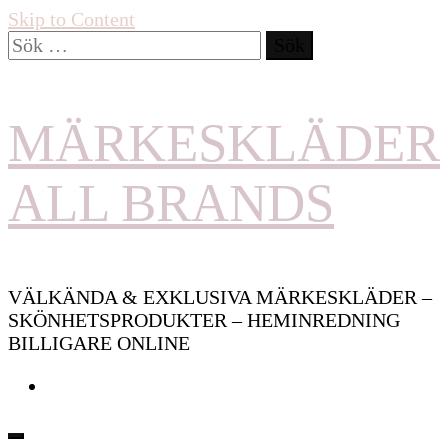
Skip to Content
Sök
efter:
MÄRKESKLÄDER
ALL BRANDS
VÄLKÄNDA & EXKLUSIVA MÄRKESKLÄDER –
SKÖNHETSPRODUKTER – HEMINREDNING
BILLIGARE ONLINE