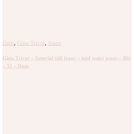
Dam
,
Gina Tricot
,
Jeans
Gina Tricot – Satorial tall jeans – mid waist jeans – Blå
– 32 – Dam