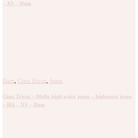
– XS – Dam
Dam
,
Gina Tricot
,
Jeans
Gina Tricot – Molly high waist jeans – highwaist jeans
– Blå – XS – Dam