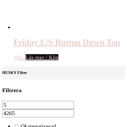
Friday L/S Button Down Top
99
kr
Läs mer / Köp
HUSKY Filter
Filtrera
Okategoriserad