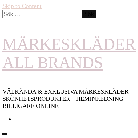
Skip to Content
Sök
efter:
MÄRKESKLÄDER
ALL BRANDS
VÄLKÄNDA & EXKLUSIVA MÄRKESKLÄDER –
SKÖNHETSPRODUKTER – HEMINREDNING
BILLIGARE ONLINE