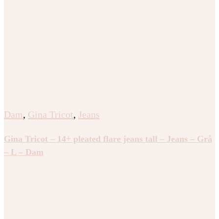
Dam
,
Gina Tricot
,
Jeans
Gina Tricot – 14+ pleated flare jeans tall – Jeans – Grå
– L – Dam