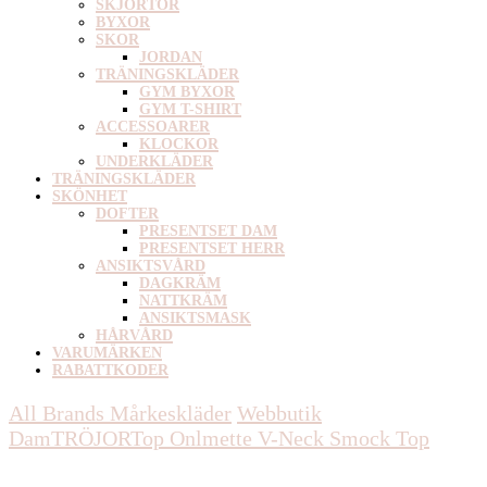
SKJORTOR
BYXOR
SKOR
JORDAN
TRÄNINGSKLÄDER
GYM BYXOR
GYM T-SHIRT
ACCESSOARER
KLOCKOR
UNDERKLÄDER
TRÄNINGSKLÄDER
SKÖNHET
DOFTER
PRESENTSET DAM
PRESENTSET HERR
ANSIKTSVÅRD
DAGKRÄM
NATTKRÄM
ANSIKTSMASK
HÅRVÅRD
VARUMÄRKEN
RABATTKODER
All Brands Mårkeskläder
Webbutik
Dam
TRÖJOR
Top
Onlmette V-Neck Smock Top