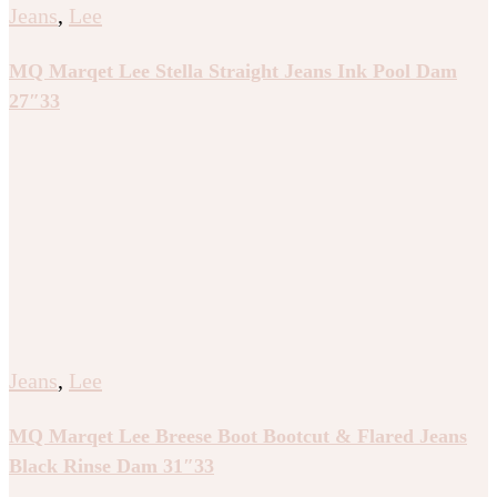
Jeans
,
Lee
MQ Marqet Lee Stella Straight Jeans Ink Pool Dam
27″33
Jeans
,
Lee
MQ Marqet Lee Breese Boot Bootcut & Flared Jeans
Black Rinse Dam 31″33