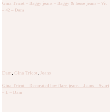
Gina Tricot – Baggy jeans – Baggy & loose jeans – Vit
– 42 – Dam
Dam
,
Gina Tricot
,
Jeans
Gina Tricot – Decorated low flare jeans – Jeans – Svart
– L – Dam