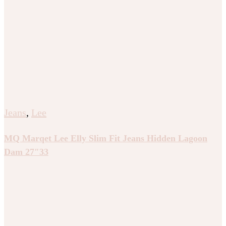
Jeans
,
Lee
MQ Marqet Lee Elly Slim Fit Jeans Hidden Lagoon
Dam 27″33