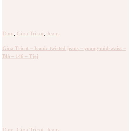
Dam
,
Gina Tricot
,
Jeans
Gina Tricot – Iconic twisted jeans – young-mid-waist –
Blå – 146 – Tjej
Dam
,
Gina Tricot
,
Jeans