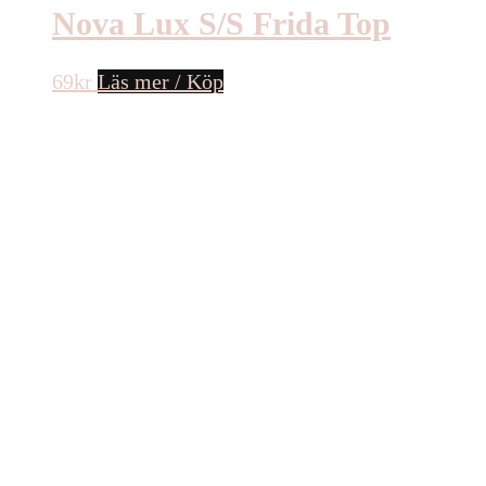
Nova Lux S/S Frida Top
69
kr
Läs mer / Köp