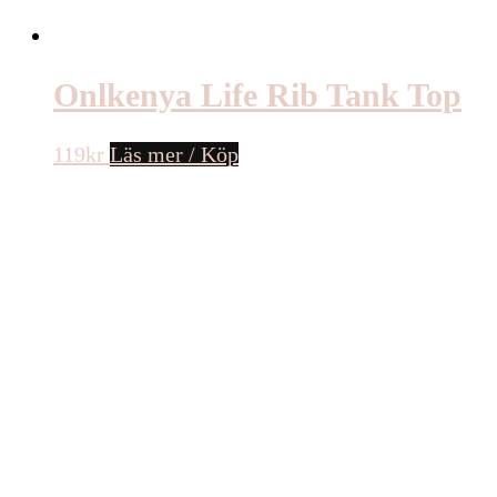
Onlkenya Life Rib Tank Top
119
kr
Läs mer / Köp