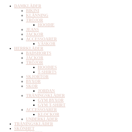
DAMKLÄDER
BIKINI
KLÄNNING
TRÖJOR
HOODIE
JEANS
JACKOR
ACCESSOARER
VÄSKOR
HERRKLÄDER
BADSHORTS
JACKOR
TRÖJOR
HOODIES
T-SHIRTS
SKJORTOR
BYXOR
SKOR
JORDAN
TRÄNINGSKLÄDER
GYM BYXOR
GYM T-SHIRT
ACCESSOARER
KLOCKOR
UNDERKLÄDER
TRÄNINGSKLÄDER
SKÖNHET