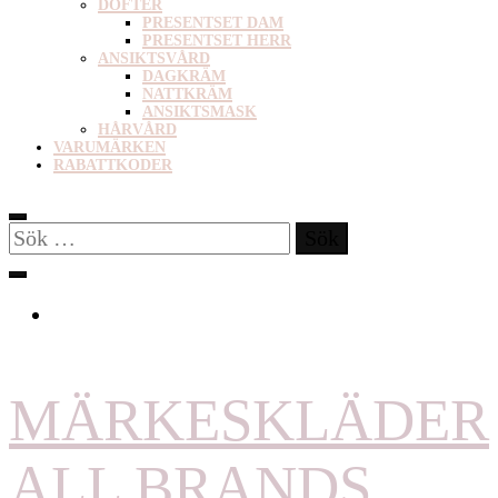
DOFTER
PRESENTSET DAM
PRESENTSET HERR
ANSIKTSVÅRD
DAGKRÄM
NATTKRÄM
ANSIKTSMASK
HÅRVÅRD
VARUMÄRKEN
RABATTKODER
Sök
efter:
MÄRKESKLÄDER
ALL BRANDS