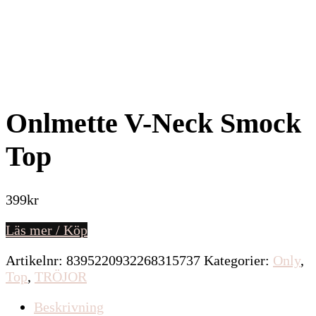
Onlmette V-Neck Smock
Top
399
kr
Läs mer / Köp
Artikelnr:
8395220932268315737
Kategorier:
Only
,
Top
,
TRÖJOR
Beskrivning