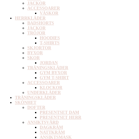
JACKOR
ACCESSOARER
VÄSKOR
HERRKLÄDER
BADSHORTS
JACKOR
TRÖJOR
HOODIES
T-SHIRTS
SKJORTOR
BYXOR
SKOR
JORDAN
TRÄNINGSKLÄDER
GYM BYXOR
GYM T-SHIRT
ACCESSOARER
KLOCKOR
UNDERKLÄDER
TRÄNINGSKLÄDER
SKÖNHET
DOFTER
PRESENTSET DAM
PRESENTSET HERR
ANSIKTSVÅRD
DAGKRÄM
NATTKRÄM
ANSIKTSMASK