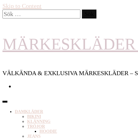
Skip to Content
Sök
efter:
MÄRKESKLÄDER 
VÄLKÄNDA & EXKLUSIVA MÄRKESKLÄDER – S
DAMKLÄDER
BIKINI
KLÄNNING
TRÖJOR
HOODIE
JEANS