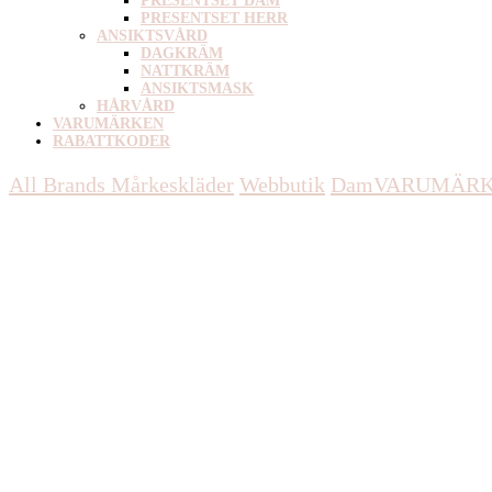
PRESENTSET DAM
PRESENTSET HERR
ANSIKTSVÅRD
DAGKRÄM
NATTKRÄM
ANSIKTSMASK
HÅRVÅRD
VARUMÄRKEN
RABATTKODER
All Brands Mårkeskläder
Webbutik
Dam
VARUMÄR