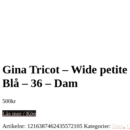
Gina Tricot – Wide petite
Blå – 36 – Dam
500
kr
Läs mer / Köp
Artikelnr:
1216387462435572105
Kategorier:
Dam
,
G