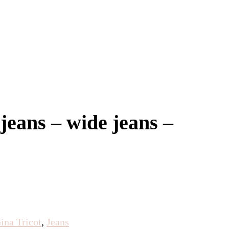
 jeans – wide jeans –
ina Tricot
,
Jeans