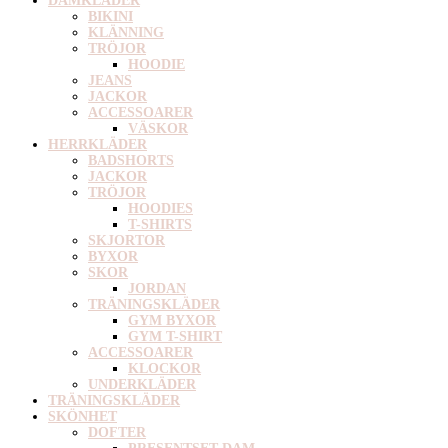
DAMKLÄDER
BIKINI
KLÄNNING
TRÖJOR
HOODIE
JEANS
JACKOR
ACCESSOARER
VÄSKOR
HERRKLÄDER
BADSHORTS
JACKOR
TRÖJOR
HOODIES
T-SHIRTS
SKJORTOR
BYXOR
SKOR
JORDAN
TRÄNINGSKLÄDER
GYM BYXOR
GYM T-SHIRT
ACCESSOARER
KLOCKOR
UNDERKLÄDER
TRÄNINGSKLÄDER
SKÖNHET
DOFTER