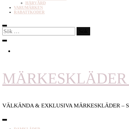
HÅRVÅRD
VARUMÄRKEN
RABATTKODER
Sök
efter:
MÄRKESKLÄDER 
VÄLKÄNDA & EXKLUSIVA MÄRKESKLÄDER – S