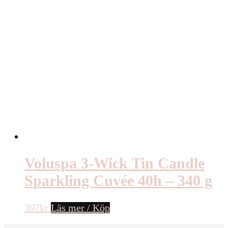
Voluspa 3-Wick Tin Candle
Sparkling Cuvée 40h – 340 g
397
kr
Läs mer / Köp