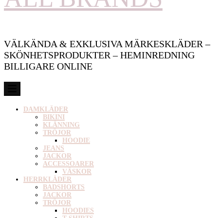
VÄLKÄNDA & EXKLUSIVA MÄRKESKLÄDER –
SKÖNHETSPRODUKTER – HEMINREDNING
BILLIGARE ONLINE
DAMKLÄDER
BIKINI
KLÄNNING
TRÖJOR
HOODIE
JEANS
JACKOR
ACCESSOARER
VÄSKOR
HERRKLÄDER
BADSHORTS
JACKOR
TRÖJOR
HOODIES