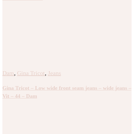
Dam
,
Gina Tricot
,
Jeans
Gina Tricot – Low wide front seam jeans – wide jeans –
Vit – 44 – Dam