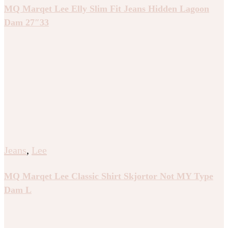
MQ Marqet Lee Elly Slim Fit Jeans Hidden Lagoon
Dam 27″33
Jeans
,
Lee
MQ Marqet Lee Classic Shirt Skjortor Not MY Type
Dam L