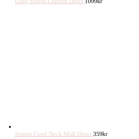
Long Sleeve Chiffon Dress
1099
kr
Sequin Cowl Neck Midi Dress
359
kr