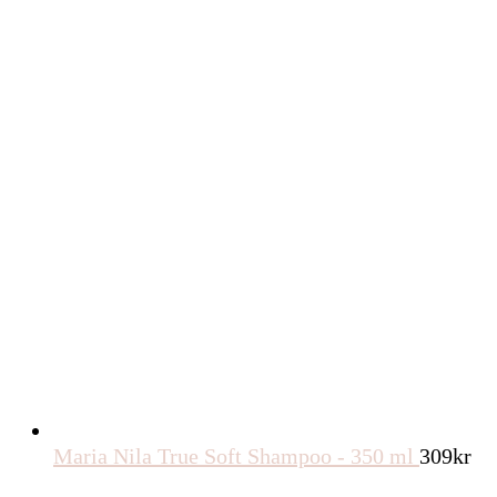
Maria Nila True Soft Shampoo - 350 ml
309
kr