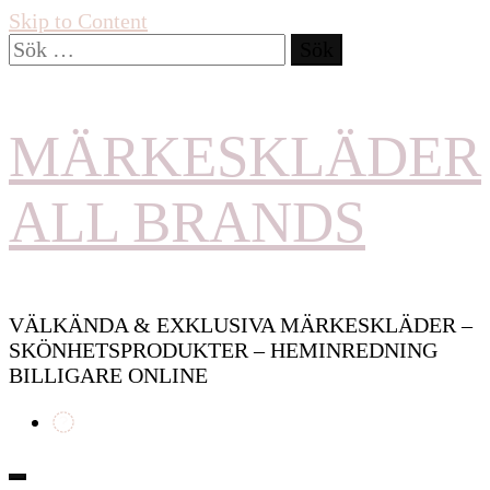
Skip to Content
Sök
efter:
MÄRKESKLÄDER
ALL BRANDS
VÄLKÄNDA & EXKLUSIVA MÄRKESKLÄDER –
SKÖNHETSPRODUKTER – HEMINREDNING
BILLIGARE ONLINE