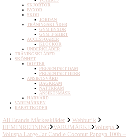
T-SHIRTS
SKJORTOR
BYXOR
SKOR
JORDAN
TRÄNINGSKLÄDER
GYM BYXOR
GYM T-SHIRT
ACCESSOARER
KLOCKOR
UNDERKLÄDER
TRÄNINGSKLÄDER
SKÖNHET
DOFTER
PRESENTSET DAM
PRESENTSET HERR
ANSIKTSVÅRD
DAGKRÄM
NATTKRÄM
ANSIKTSMASK
HÅRVÅRD
VARUMÄRKEN
RABATTKODER
All Brands Mårkeskläder
Webbutik
HEMINREDNING
VARUMÄRKE
Voluspa
Voluspa Large Jar Candle Coconut Papaya 100h –