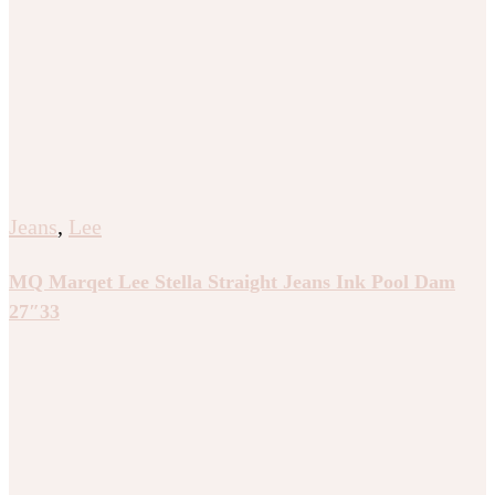
Jeans
,
Lee
MQ Marqet Lee Stella Straight Jeans Ink Pool Dam
27″33