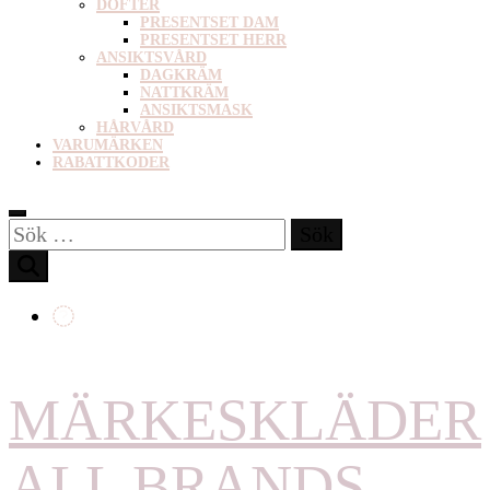
DOFTER
PRESENTSET DAM
PRESENTSET HERR
ANSIKTSVÅRD
DAGKRÄM
NATTKRÄM
ANSIKTSMASK
HÅRVÅRD
VARUMÄRKEN
RABATTKODER
Sök
efter:
MÄRKESKLÄDER
ALL BRANDS