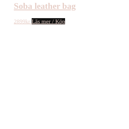
Soba leather bag
2899
kr
Läs mer / Köp