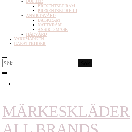
DOFTER
PRESENTSET DAM
PRESENTSET HERR
ANSIKTSVÅRD
DAGKRÄM
NATTKRÄM
ANSIKTSMASK
HÅRVÅRD
VARUMÄRKEN
RABATTKODER
Sök
efter:
MÄRKESKLÄDER
ALL BRANDS