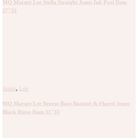
MQ Marqet Lee Stella Straight Jeans Ink Pool Dam
27″33
Jeans
,
Lee
MQ Marqet Lee Breese Boot Bootcut & Flared Jeans
Black Rinse Dam 31″33