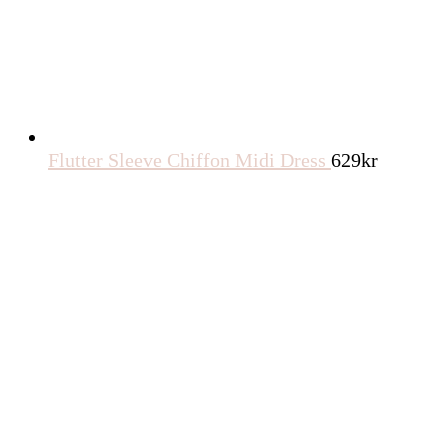
Flutter Sleeve Chiffon Midi Dress
629
kr