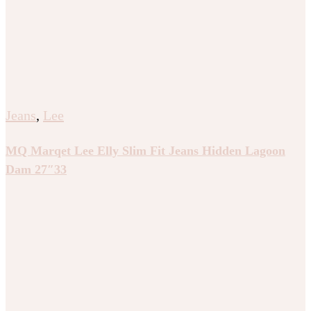
Jeans
,
Lee
MQ Marqet Lee Elly Slim Fit Jeans Hidden Lagoon
Dam 27″33