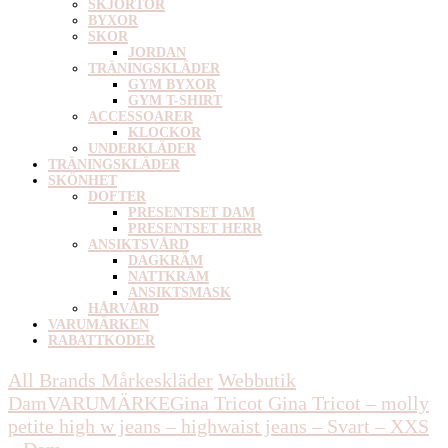
SKJORTOR
BYXOR
SKOR
JORDAN
TRÄNINGSKLÄDER
GYM BYXOR
GYM T-SHIRT
ACCESSOARER
KLOCKOR
UNDERKLÄDER
TRÄNINGSKLÄDER
SKÖNHET
DOFTER
PRESENTSET DAM
PRESENTSET HERR
ANSIKTSVÅRD
DAGKRÄM
NATTKRÄM
ANSIKTSMASK
HÅRVÅRD
VARUMÄRKEN
RABATTKODER
All Brands Mårkeskläder
Webbutik
Dam
VARUMÄRKE
Gina Tricot
Gina Tricot – molly
petite high w jeans – highwaist jeans – Svart – XXS