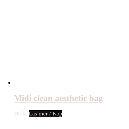
Midi clean aesthetic bag
360
kr
Läs mer / Köp