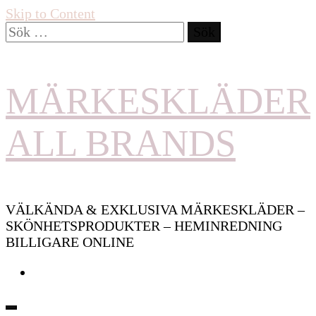
Skip to Content
Sök
efter:
MÄRKESKLÄDER
ALL BRANDS
VÄLKÄNDA & EXKLUSIVA MÄRKESKLÄDER –
SKÖNHETSPRODUKTER – HEMINREDNING
BILLIGARE ONLINE