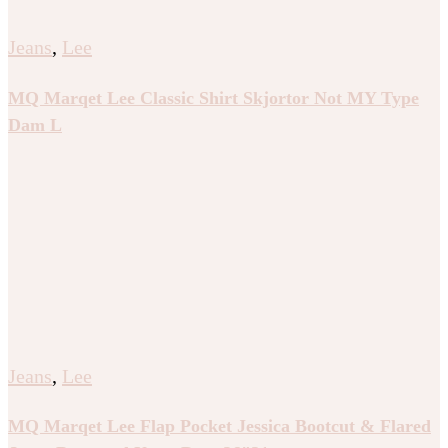
Jeans
,
Lee
MQ Marqet Lee Classic Shirt Skjortor Not MY Type
Dam L
Jeans
,
Lee
MQ Marqet Lee Flap Pocket Jessica Bootcut & Flared