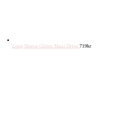
Long Sleeve Glitter Maxi Dress
719
kr