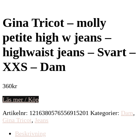
Gina Tricot – molly
petite high w jeans –
highwaist jeans – Svart –
XXS – Dam
360
kr
Läs mer / Köp
Artikelnr:
1216380576556915201
Kategorier:
Dam
,
Gina Tricot
,
Jeans
Beskrivning