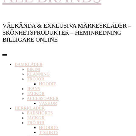
VÄLKÄNDA & EXKLUSIVA MÄRKESKLÄDER –
SKÖNHETSPRODUKTER – HEMINREDNING
BILLIGARE ONLINE
DAMKLÄDER
BIKINI
KLÄNNING
TRÖJOR
HOODIE
JEANS
JACKOR
ACCESSOARER
VÄSKOR
HERRKLÄDER
BADSHORTS
JACKOR
TRÖJOR
HOODIES
T-SHIRTS