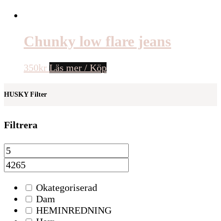
Chunky low flare jeans
350
kr
Läs mer / Köp
HUSKY Filter
Filtrera
Okategoriserad
Dam
HEMINREDNING