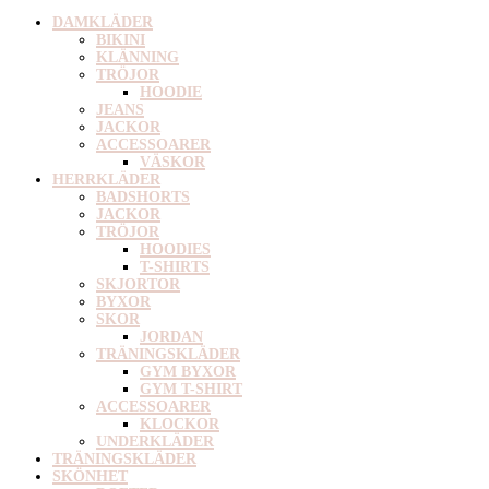
DAMKLÄDER
BIKINI
KLÄNNING
TRÖJOR
HOODIE
JEANS
JACKOR
ACCESSOARER
VÄSKOR
HERRKLÄDER
BADSHORTS
JACKOR
TRÖJOR
HOODIES
T-SHIRTS
SKJORTOR
BYXOR
SKOR
JORDAN
TRÄNINGSKLÄDER
GYM BYXOR
GYM T-SHIRT
ACCESSOARER
KLOCKOR
UNDERKLÄDER
TRÄNINGSKLÄDER
SKÖNHET