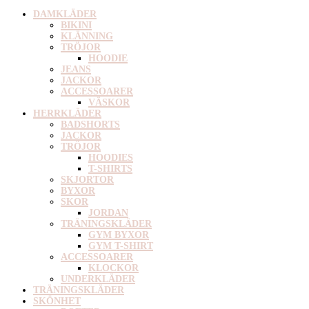
DAMKLÄDER
BIKINI
KLÄNNING
TRÖJOR
HOODIE
JEANS
JACKOR
ACCESSOARER
VÄSKOR
HERRKLÄDER
BADSHORTS
JACKOR
TRÖJOR
HOODIES
T-SHIRTS
SKJORTOR
BYXOR
SKOR
JORDAN
TRÄNINGSKLÄDER
GYM BYXOR
GYM T-SHIRT
ACCESSOARER
KLOCKOR
UNDERKLÄDER
TRÄNINGSKLÄDER
SKÖNHET