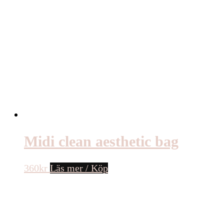
Midi clean aesthetic bag
360
kr
Läs mer / Köp