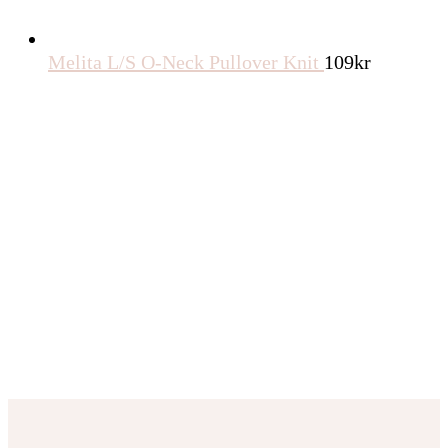
Melita L/S O-Neck Pullover Knit
109
kr