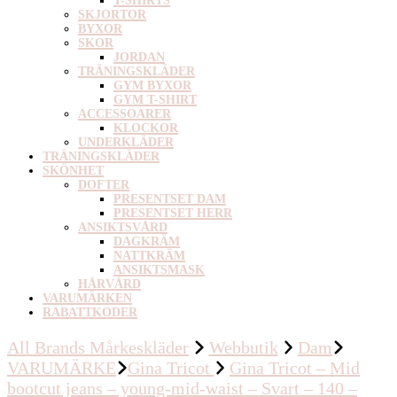
T-SHIRTS
SKJORTOR
BYXOR
SKOR
JORDAN
TRÄNINGSKLÄDER
GYM BYXOR
GYM T-SHIRT
ACCESSOARER
KLOCKOR
UNDERKLÄDER
TRÄNINGSKLÄDER
SKÖNHET
DOFTER
PRESENTSET DAM
PRESENTSET HERR
ANSIKTSVÅRD
DAGKRÄM
NATTKRÄM
ANSIKTSMASK
HÅRVÅRD
VARUMÄRKEN
RABATTKODER
All Brands Mårkeskläder
Webbutik
Dam
VARUMÄRKE
Gina Tricot
Gina Tricot – Mid
bootcut jeans – young-mid-waist – Svart – 140 –