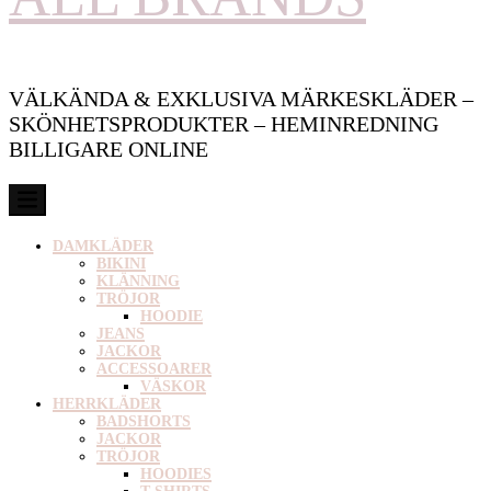
VÄLKÄNDA & EXKLUSIVA MÄRKESKLÄDER –
SKÖNHETSPRODUKTER – HEMINREDNING
BILLIGARE ONLINE
DAMKLÄDER
BIKINI
KLÄNNING
TRÖJOR
HOODIE
JEANS
JACKOR
ACCESSOARER
VÄSKOR
HERRKLÄDER
BADSHORTS
JACKOR
TRÖJOR
HOODIES