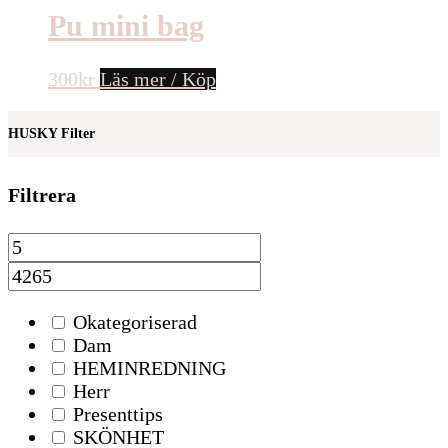
Pu mini bag
300
kr
Läs mer / Köp
HUSKY Filter
Filtrera
Okategoriserad
Dam
HEMINREDNING
Herr
Presenttips
SKÖNHET