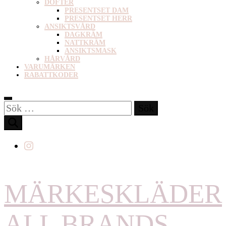
DOFTER
PRESENTSET DAM
PRESENTSET HERR
ANSIKTSVÅRD
DAGKRÄM
NATTKRÄM
ANSIKTSMASK
HÅRVÅRD
VARUMÄRKEN
RABATTKODER
Sök
efter:
MÄRKESKLÄDER
ALL BRANDS