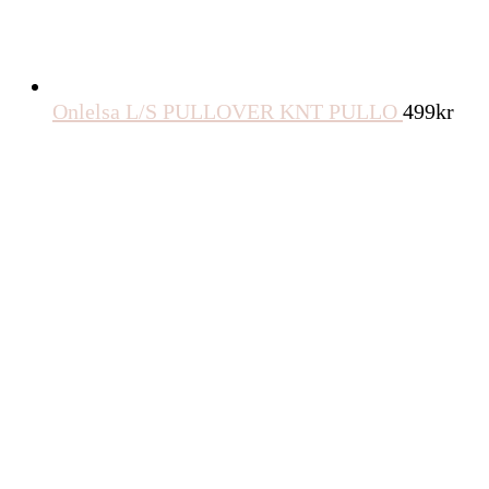
Onlelsa L/S PULLOVER KNT PULLO
499
kr