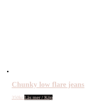
Chunky low flare jeans
350
kr
Läs mer / Köp