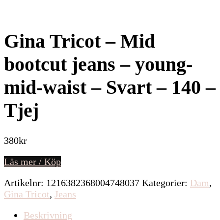
Gina Tricot – Mid
bootcut jeans – young-
mid-waist – Svart – 140 –
Tjej
380
kr
Läs mer / Köp
Artikelnr:
1216382368004748037
Kategorier:
Dam
,
Gina Tricot
,
Jeans
Beskrivning