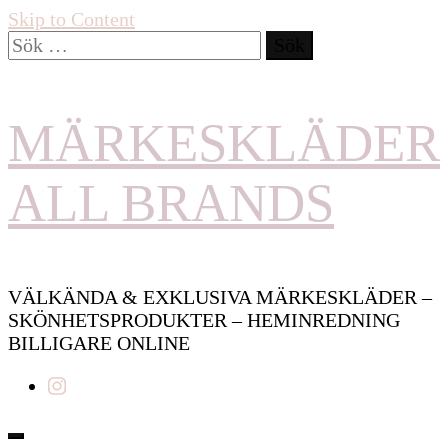
Skip to Content
Sök
efter:
MÄRKESKLÄDER
ALL BRANDS
VÄLKÄNDA & EXKLUSIVA MÄRKESKLÄDER –
SKÖNHETSPRODUKTER – HEMINREDNING
BILLIGARE ONLINE