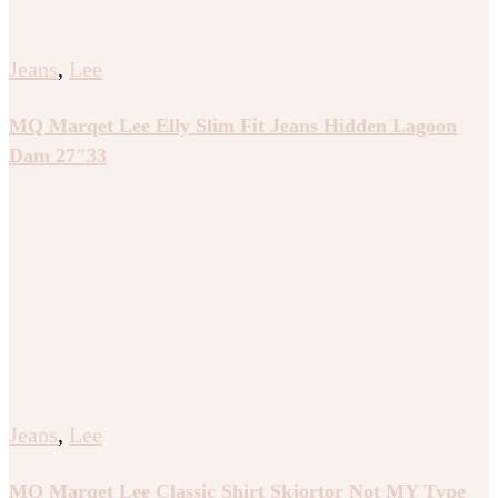
Jeans
,
Lee
MQ Marqet Lee Elly Slim Fit Jeans Hidden Lagoon
Dam 27″33
Jeans
,
Lee
MQ Marqet Lee Classic Shirt Skjortor Not MY Type