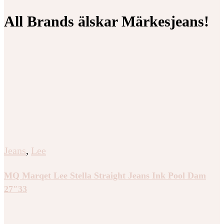
All Brands älskar Märkesjeans!
Jeans
,
Lee
MQ Marqet Lee Stella Straight Jeans Ink Pool Dam
27″33