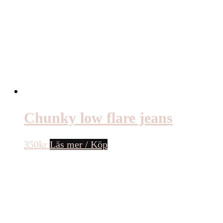
Chunky low flare jeans
350
kr
Läs mer / Köp