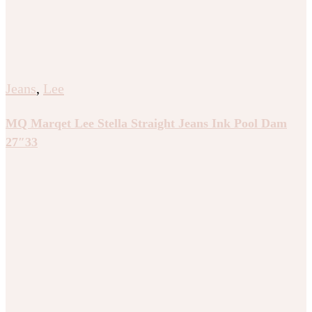
Jeans
,
Lee
MQ Marqet Lee Stella Straight Jeans Ink Pool Dam
27″33