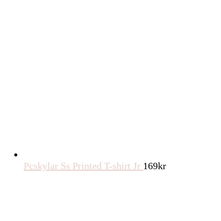
Pcskylar Ss Printed T-shirt Jr
169
kr