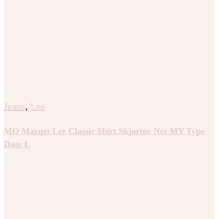
Jeans
,
Lee
MQ Marqet Lee Classic Shirt Skjortor Not MY Type
Dam L