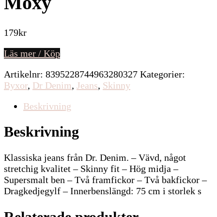
Moxy
179
kr
Läs mer / Köp
Artikelnr:
8395228744963280327
Kategorier:
Byxor
,
Dr Denim
,
Jeans
,
Skinny
Beskrivning
Beskrivning
Klassiska jeans från Dr. Denim. – Vävd, något
stretchig kvalitet – Skinny fit – Hög midja –
Supersmalt ben – Två framfickor – Två bakfickor –
Dragkedjegylf – Innerbenslängd: 75 cm i storlek s
Relaterade produkter