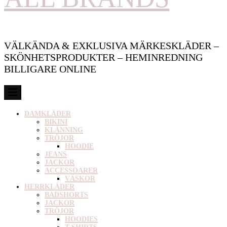
VÄLKÄNDA & EXKLUSIVA MÄRKESKLÄDER –
SKÖNHETSPRODUKTER – HEMINREDNING
BILLIGARE ONLINE
DAMKLÄDER
BIKINI
KLÄNNING
TRÖJOR
HOODIE
JEANS
JACKOR
ACCESSOARER
VÄSKOR
HERRKLÄDER
BADSHORTS
JACKOR
TRÖJOR
HOODIES