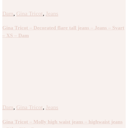
Dam
,
Gina Tricot
,
Jeans
Gina Tricot – Decorated flare tall jeans – Jeans – Svart
– XS – Dam
Dam
,
Gina Tricot
,
Jeans
Gina Tricot – Molly high waist jeans – highwaist jeans