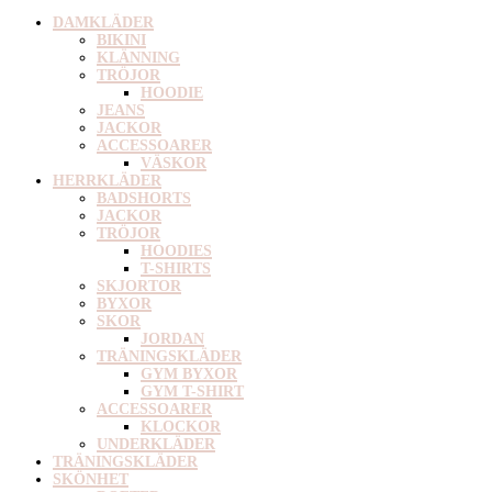
DAMKLÄDER
BIKINI
KLÄNNING
TRÖJOR
HOODIE
JEANS
JACKOR
ACCESSOARER
VÄSKOR
HERRKLÄDER
BADSHORTS
JACKOR
TRÖJOR
HOODIES
T-SHIRTS
SKJORTOR
BYXOR
SKOR
JORDAN
TRÄNINGSKLÄDER
GYM BYXOR
GYM T-SHIRT
ACCESSOARER
KLOCKOR
UNDERKLÄDER
TRÄNINGSKLÄDER
SKÖNHET