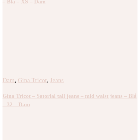
– Blå – XS – Dam
Dam
,
Gina Tricot
,
Jeans
Gina Tricot – Satorial tall jeans – mid waist jeans – Blå
– 32 – Dam