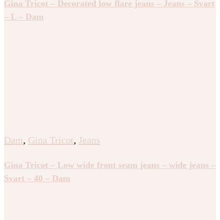
Gina Tricot – Decorated low flare jeans – Jeans – Svart
– L – Dam
Dam
,
Gina Tricot
,
Jeans
Gina Tricot – Low wide front seam jeans – wide jeans –
Svart – 40 – Dam