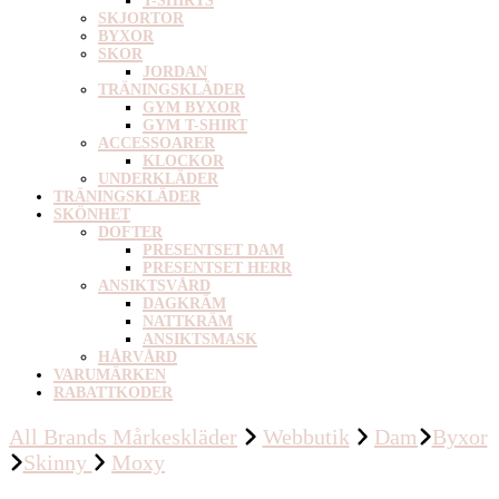
T-SHIRTS
SKJORTOR
BYXOR
SKOR
JORDAN
TRÄNINGSKLÄDER
GYM BYXOR
GYM T-SHIRT
ACCESSOARER
KLOCKOR
UNDERKLÄDER
TRÄNINGSKLÄDER
SKÖNHET
DOFTER
PRESENTSET DAM
PRESENTSET HERR
ANSIKTSVÅRD
DAGKRÄM
NATTKRÄM
ANSIKTSMASK
HÅRVÅRD
VARUMÄRKEN
RABATTKODER
All Brands Mårkeskläder
Webbutik
Dam
Byxor
Skinny
Moxy