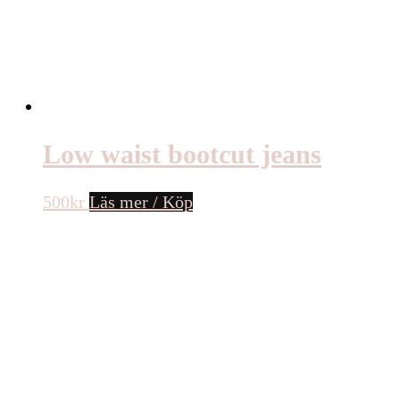
Low waist bootcut jeans
500
kr
Läs mer / Köp