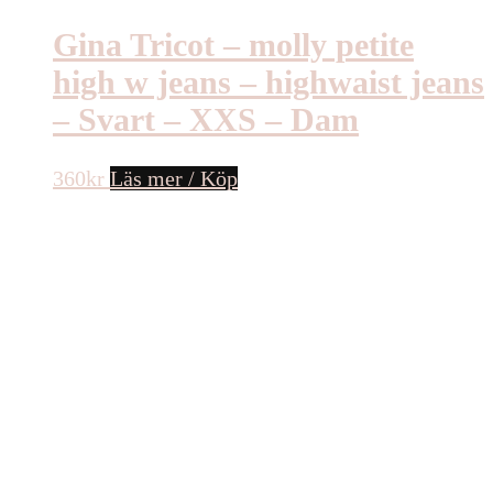
Gina Tricot – molly petite
high w jeans – highwaist jeans
– Svart – XXS – Dam
360
kr
Läs mer / Köp