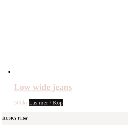
Low wide jeans
500
kr
Läs mer / Köp
HUSKY Filter