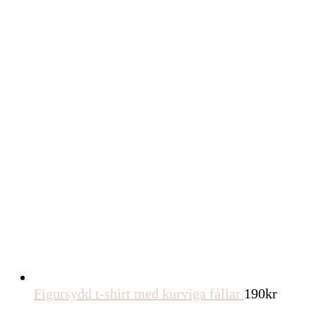
Figursydd t-shirt med kurviga fållar
190
kr