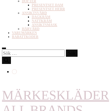
DOFTER
PRESENTSET DAM
PRESENTSET HERR
ANSIKTSVÅRD
DAGKRÄM
NATTKRÄM
ANSIKTSMASK
HÅRVÅRD
VARUMÄRKEN
RABATTKODER
Sök
efter:
MÄRKESKLÄDER
ALL BRANDS