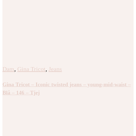
Dam
,
Gina Tricot
,
Jeans
Gina Tricot – Iconic twisted jeans – young-mid-waist –
Blå – 146 – Tjej