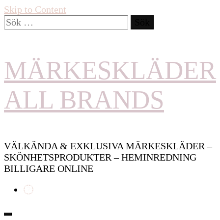
Skip to Content
Sök
efter:
MÄRKESKLÄDER
ALL BRANDS
VÄLKÄNDA & EXKLUSIVA MÄRKESKLÄDER –
SKÖNHETSPRODUKTER – HEMINREDNING
BILLIGARE ONLINE