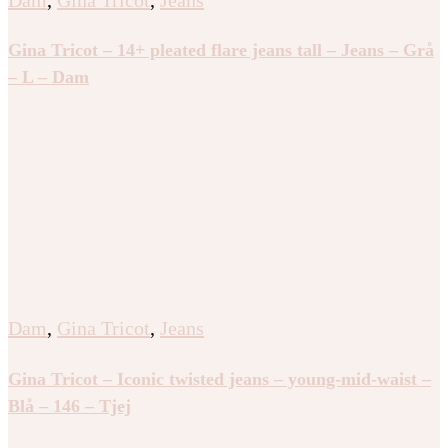
Gina Tricot – 14+ pleated flare jeans tall – Jeans – Grå
– L – Dam
Dam
,
Gina Tricot
,
Jeans
Gina Tricot – Iconic twisted jeans – young-mid-waist –
Blå – 146 – Tjej