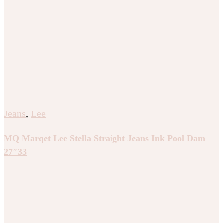
Jeans
,
Lee
MQ Marqet Lee Stella Straight Jeans Ink Pool Dam
27″33