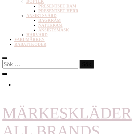
DOFTER
PRESENTSET DAM
PRESENTSET HERR
ANSIKTSVÅRD
DAGKRÄM
NATTKRÄM
ANSIKTSMASK
HÅRVÅRD
VARUMÄRKEN
RABATTKODER
Sök
efter:
MÄRKESKLÄDER
ALL BRANDS