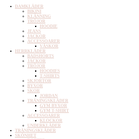
DAMKLÄDER
BIKINI
KLÄNNING
TRÖJOR
HOODIE
JEANS
JACKOR
ACCESSOARER
VÄSKOR
HERRKLÄDER
BADSHORTS
JACKOR
TRÖJOR
HOODIES
T-SHIRTS
SKJORTOR
BYXOR
SKOR
JORDAN
TRÄNINGSKLÄDER
GYM BYXOR
GYM T-SHIRT
ACCESSOARER
KLOCKOR
UNDERKLÄDER
TRÄNINGSKLÄDER
SKÖNHET