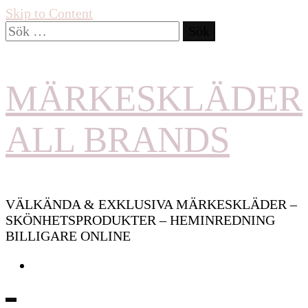
Skip to Content
Sök
efter:
MÄRKESKLÄDER
ALL BRANDS
VÄLKÄNDA & EXKLUSIVA MÄRKESKLÄDER –
SKÖNHETSPRODUKTER – HEMINREDNING
BILLIGARE ONLINE