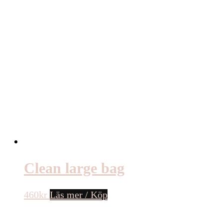
Clean large bag
460
kr
Läs mer / Köp