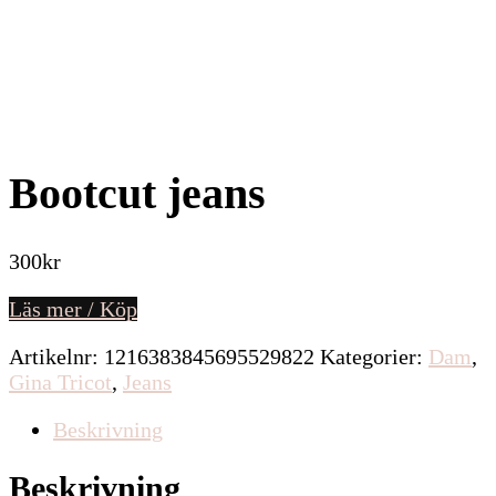
Bootcut jeans
300
kr
Läs mer / Köp
Artikelnr:
1216383845695529822
Kategorier:
Dam
,
Gina Tricot
,
Jeans
Beskrivning
Beskrivning