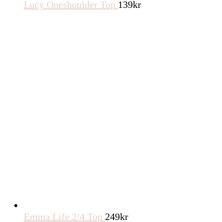
Lucy Oneshoulder Top
139
kr
Emma Life 2/4 Top
249
kr