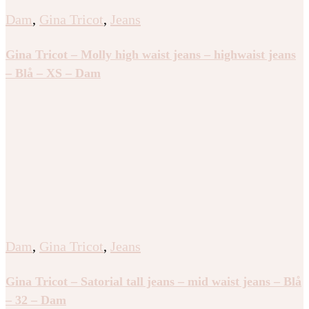
Dam
,
Gina Tricot
,
Jeans
Gina Tricot – Molly high waist jeans – highwaist jeans
– Blå – XS – Dam
Dam
,
Gina Tricot
,
Jeans
Gina Tricot – Satorial tall jeans – mid waist jeans – Blå
– 32 – Dam