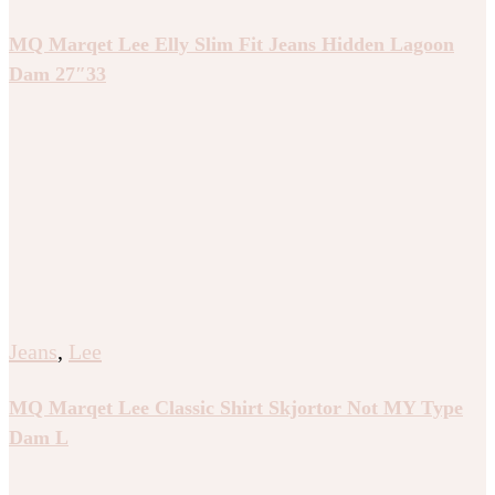
MQ Marqet Lee Elly Slim Fit Jeans Hidden Lagoon
Dam 27″33
Jeans
,
Lee
MQ Marqet Lee Classic Shirt Skjortor Not MY Type
Dam L