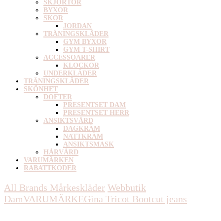
SKJORTOR
BYXOR
SKOR
JORDAN
TRÄNINGSKLÄDER
GYM BYXOR
GYM T-SHIRT
ACCESSOARER
KLOCKOR
UNDERKLÄDER
TRÄNINGSKLÄDER
SKÖNHET
DOFTER
PRESENTSET DAM
PRESENTSET HERR
ANSIKTSVÅRD
DAGKRÄM
NATTKRÄM
ANSIKTSMASK
HÅRVÅRD
VARUMÄRKEN
RABATTKODER
All Brands Mårkeskläder
Webbutik
Dam
VARUMÄRKE
Gina Tricot
Bootcut jeans