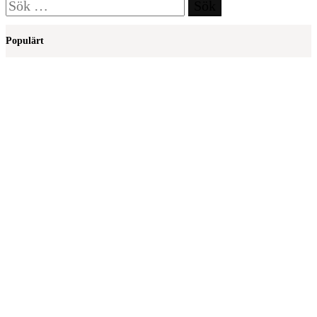
Sök
efter:
Populärt