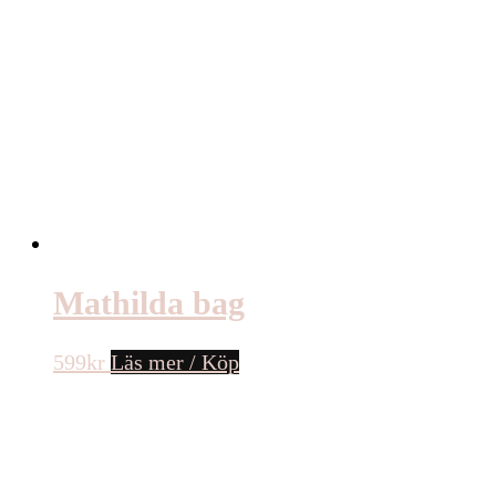
Mathilda bag
599
kr
Läs mer / Köp