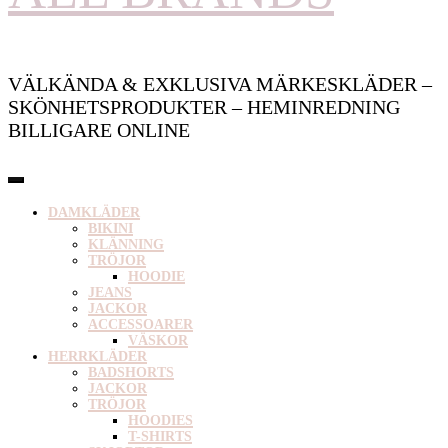
VÄLKÄNDA & EXKLUSIVA MÄRKESKLÄDER –
SKÖNHETSPRODUKTER – HEMINREDNING
BILLIGARE ONLINE
DAMKLÄDER
BIKINI
KLÄNNING
TRÖJOR
HOODIE
JEANS
JACKOR
ACCESSOARER
VÄSKOR
HERRKLÄDER
BADSHORTS
JACKOR
TRÖJOR
HOODIES
T-SHIRTS