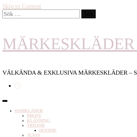
Skip to Content
Sök
efter:
MÄRKESKLÄDER 
VÄLKÄNDA & EXKLUSIVA MÄRKESKLÄDER – S
DAMKLÄDER
BIKINI
KLÄNNING
TRÖJOR
HOODIE
JEANS