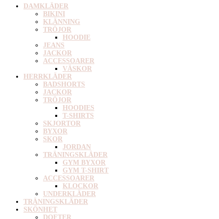
DAMKLÄDER
BIKINI
KLÄNNING
TRÖJOR
HOODIE
JEANS
JACKOR
ACCESSOARER
VÄSKOR
HERRKLÄDER
BADSHORTS
JACKOR
TRÖJOR
HOODIES
T-SHIRTS
SKJORTOR
BYXOR
SKOR
JORDAN
TRÄNINGSKLÄDER
GYM BYXOR
GYM T-SHIRT
ACCESSOARER
KLOCKOR
UNDERKLÄDER
TRÄNINGSKLÄDER
SKÖNHET
DOFTER