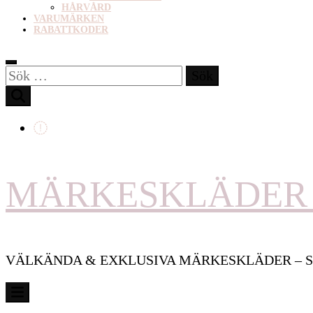
HÅRVÅRD
VARUMÄRKEN
RABATTKODER
Sök
efter:
MÄRKESKLÄDER 
VÄLKÄNDA & EXKLUSIVA MÄRKESKLÄDER – S