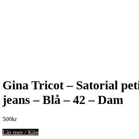
Gina Tricot – Satorial pet
jeans – Blå – 42 – Dam
500
kr
Läs mer / Köp