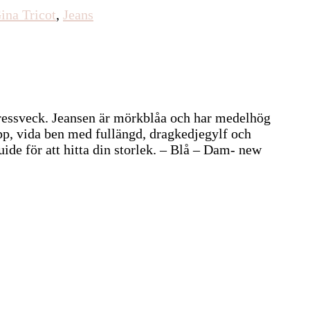
ina Tricot
,
Jeans
 pressveck. Jeansen är mörkblåa och har medelhög
pp, vida ben med fullängd, dragkedjegylf och
ide för att hitta din storlek. – Blå – Dam- new