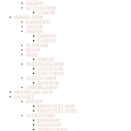
JACKOR
ACCESSOARER
VÄSKOR
HERRKLÄDER
BADSHORTS
JACKOR
TRÖJOR
HOODIES
T-SHIRTS
SKJORTOR
BYXOR
SKOR
JORDAN
TRÄNINGSKLÄDER
GYM BYXOR
GYM T-SHIRT
ACCESSOARER
KLOCKOR
UNDERKLÄDER
TRÄNINGSKLÄDER
SKÖNHET
DOFTER
PRESENTSET DAM
PRESENTSET HERR
ANSIKTSVÅRD
DAGKRÄM
NATTKRÄM
ANSIKTSMASK