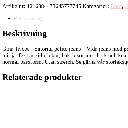
Artikelnr:
1216384473645777745
Kategorier:
Dam
,
G
Beskrivning
Beskrivning
Gina Tricot – Satorial petite jeans – Vida jeans med
midja. De har sidofickor, bakfickor med lock och kna
normal passform. Utan stretch. Se gärna vår storleksgu
Relaterade produkter