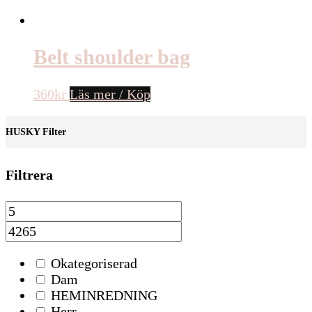
Belt shoulder bag
360
kr
Läs mer / Köp
HUSKY Filter
Filtrera
Okategoriserad
Dam
HEMINREDNING
Herr