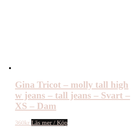
Gina Tricot – molly tall high
w jeans – tall jeans – Svart –
XS – Dam
360
kr
Läs mer / Köp