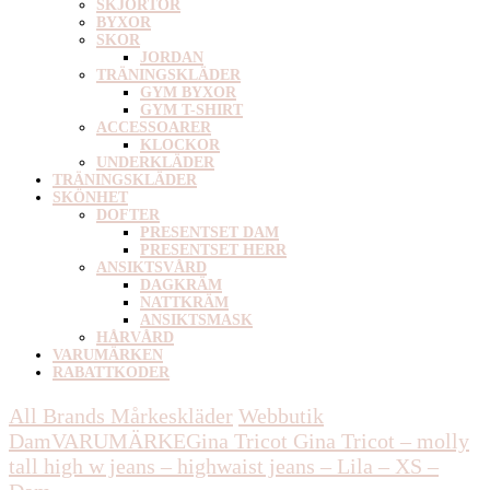
SKJORTOR
BYXOR
SKOR
JORDAN
TRÄNINGSKLÄDER
GYM BYXOR
GYM T-SHIRT
ACCESSOARER
KLOCKOR
UNDERKLÄDER
TRÄNINGSKLÄDER
SKÖNHET
DOFTER
PRESENTSET DAM
PRESENTSET HERR
ANSIKTSVÅRD
DAGKRÄM
NATTKRÄM
ANSIKTSMASK
HÅRVÅRD
VARUMÄRKEN
RABATTKODER
All Brands Mårkeskläder
Webbutik
Dam
VARUMÄRKE
Gina Tricot
Gina Tricot – molly
tall high w jeans – highwaist jeans – Lila – XS –