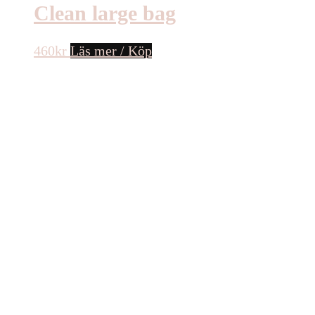
Clean large bag
460
kr
Läs mer / Köp