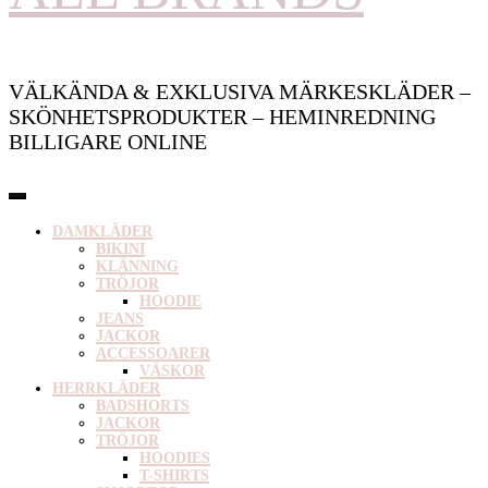
VÄLKÄNDA & EXKLUSIVA MÄRKESKLÄDER –
SKÖNHETSPRODUKTER – HEMINREDNING
BILLIGARE ONLINE
DAMKLÄDER
BIKINI
KLÄNNING
TRÖJOR
HOODIE
JEANS
JACKOR
ACCESSOARER
VÄSKOR
HERRKLÄDER
BADSHORTS
JACKOR
TRÖJOR
HOODIES
T-SHIRTS