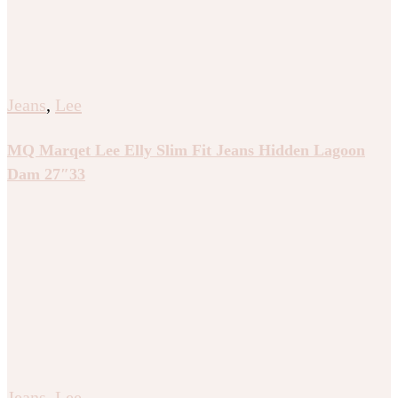
Jeans
,
Lee
MQ Marqet Lee Elly Slim Fit Jeans Hidden Lagoon
Dam 27″33
Jeans
,
Lee