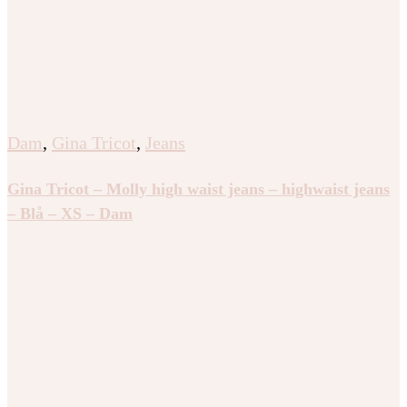
Dam
,
Gina Tricot
,
Jeans
Gina Tricot – Molly high waist jeans – highwaist jeans
– Blå – XS – Dam