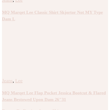
MQ Marqet Lee Classic Shirt Skjortor Not MY Type
Dam L
Jeans
,
Lee
MQ Marqet Lee Flap Pocket Jessica Bootcut & Flared
Jeans Bestowed Upon Dam 26″31