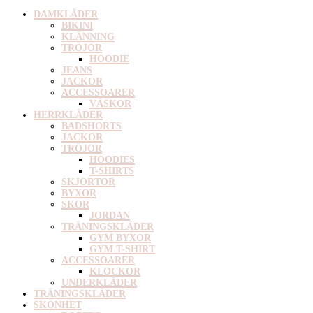
DAMKLÄDER
BIKINI
KLÄNNING
TRÖJOR
HOODIE
JEANS
JACKOR
ACCESSOARER
VÄSKOR
HERRKLÄDER
BADSHORTS
JACKOR
TRÖJOR
HOODIES
T-SHIRTS
SKJORTOR
BYXOR
SKOR
JORDAN
TRÄNINGSKLÄDER
GYM BYXOR
GYM T-SHIRT
ACCESSOARER
KLOCKOR
UNDERKLÄDER
TRÄNINGSKLÄDER
SKÖNHET