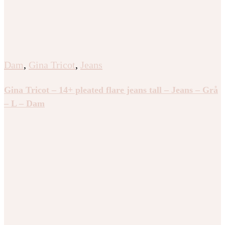
Dam
,
Gina Tricot
,
Jeans
Gina Tricot – 14+ pleated flare jeans tall – Jeans – Grå
– L – Dam