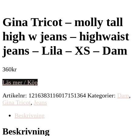
Gina Tricot – molly tall
high w jeans – highwaist
jeans – Lila – XS – Dam
360
kr
Läs mer / Köp
Artikelnr:
1216383116017151364
Kategorier:
Dam
,
Gina Tricot
,
Jeans
Beskrivning
Beskrivning