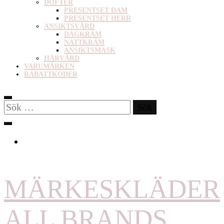
DOFTER
PRESENTSET DAM
PRESENTSET HERR
ANSIKTSVÅRD
DAGKRÄM
NATTKRÄM
ANSIKTSMASK
HÅRVÅRD
VARUMÄRKEN
RABATTKODER
Sök
efter:
MÄRKESKLÄDER
ALL BRANDS