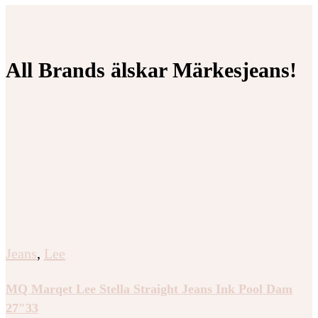
All Brands älskar Märkesjeans!
Jeans
,
Lee
MQ Marqet Lee Stella Straight Jeans Ink Pool Dam
27″33