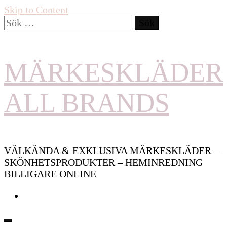
Skip to Content
Sök
efter:
MÄRKESKLÄDER
ALL BRANDS
VÄLKÄNDA & EXKLUSIVA MÄRKESKLÄDER –
SKÖNHETSPRODUKTER – HEMINREDNING
BILLIGARE ONLINE