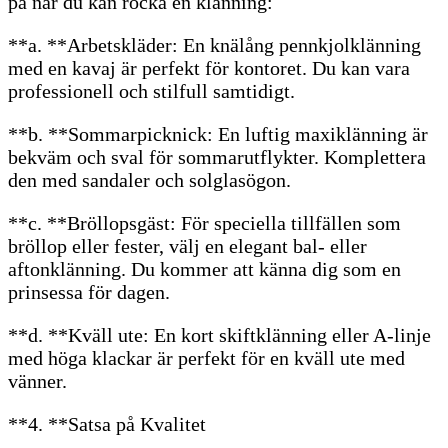
på när du kan rocka en klänning:
**a. **Arbetskläder: En knälång pennkjolklänning
med en kavaj är perfekt för kontoret. Du kan vara
professionell och stilfull samtidigt.
**b. **Sommarpicknick: En luftig maxiklänning är
bekväm och sval för sommarutflykter. Komplettera
den med sandaler och solglasögon.
**c. **Bröllopsgäst: För speciella tillfällen som
bröllop eller fester, välj en elegant bal- eller
aftonklänning. Du kommer att känna dig som en
prinsessa för dagen.
**d. **Kväll ute: En kort skiftklänning eller A-linje
med höga klackar är perfekt för en kväll ute med
vänner.
**4. **Satsa på Kvalitet