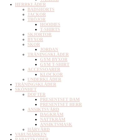
HERRKLÄDER
BADSHORTS
JACKOR
TRÖJOR
HOODIES
T-SHIRTS
SKJORTOR
BYXOR
SKOR
JORDAN
TRÄNINGSKLÄDER
GYM BYXOR
GYM T-SHIRT
ACCESSOARER
KLOCKOR
UNDERKLÄDER
TRÄNINGSKLÄDER
SKÖNHET
DOFTER
PRESENTSET DAM
PRESENTSET HERR
ANSIKTSVÅRD
DAGKRÄM
NATTKRÄM
ANSIKTSMASK
HÅRVÅRD
VARUMÄRKEN
RABATTKODER