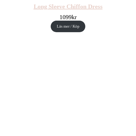
Long Sleeve Chiffon Dress
1099
kr
Läs mer / Köp