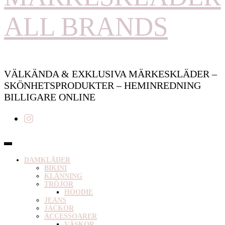
ALL BRANDS
VÄLKÄNDA & EXKLUSIVA MÄRKESKLÄDER –
SKÖNHETSPRODUKTER – HEMINREDNING
BILLIGARE ONLINE
DAMKLÄDER
BIKINI
KLÄNNING
TRÖJOR
HOODIE
JEANS
JACKOR
ACCESSOARER
VÄSKOR