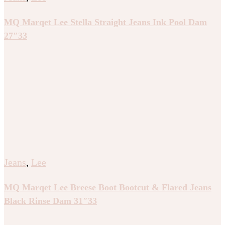
MQ Marqet Lee Stella Straight Jeans Ink Pool Dam
27″33
Jeans
,
Lee
MQ Marqet Lee Breese Boot Bootcut & Flared Jeans
Black Rinse Dam 31″33