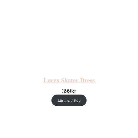
Lurex Skater Dress
399
kr
Läs mer / Köp