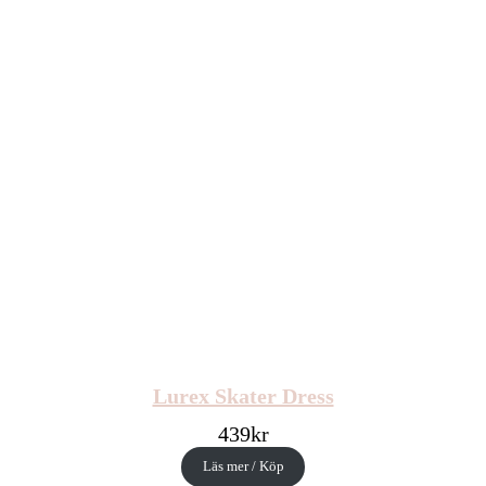
Lurex Skater Dress
439
kr
Läs mer / Köp