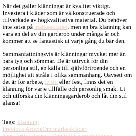
När det gäller klänningar är kvalitet viktigt.
Investera i kläder som är välkonstruerade och
tillverkade av högkvalitativa material. Du behöver
inte satsa på
märkeskläder
, men en bra klänning kan
vara en del av din garderob under många år och
kommer att se fantastisk ut varje gång du bär den.
Sammanfattningsvis är klänningar mycket mer än
bara tyg och sömmar. De är uttryck för din
personliga stil, en källa till självförtroende och en
möjlighet att stråla i olika sammanhang. Oavsett om
det är för arbete,
fritid
eller fest, finns det en
klänning för varje tillfälle och personlig smak. Ut
och utforska din klänningsgarderob och låt din stil
glänsa!
Tags:
klänning
Post
Previous Article
Om märkeskläder
Next Article
Jeans – Den tidlösa modeikonen