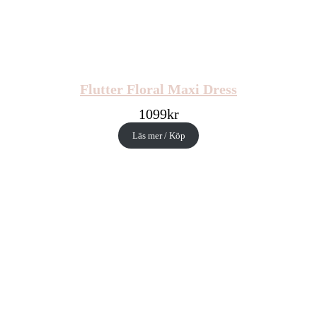
Flutter Floral Maxi Dress
1099
kr
Läs mer / Köp