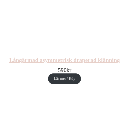
Långärmad asymmetrisk draperad klänning
590
kr
Läs mer / Köp