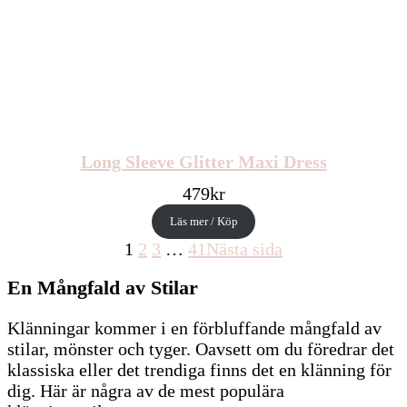
Long Sleeve Glitter Maxi Dress
479
kr
Läs mer / Köp
1
2
3
…
41
Nästa sida
En Mångfald av Stilar
Klänningar kommer i en förbluffande mångfald av
stilar, mönster och tyger. Oavsett om du föredrar det
klassiska eller det trendiga finns det en klänning för
dig. Här är några av de mest populära