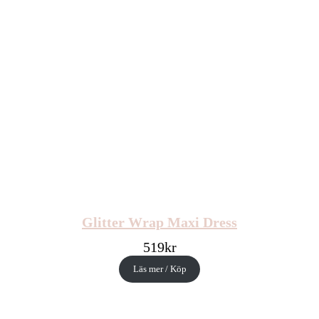
Glitter Wrap Maxi Dress
519
kr
Läs mer / Köp