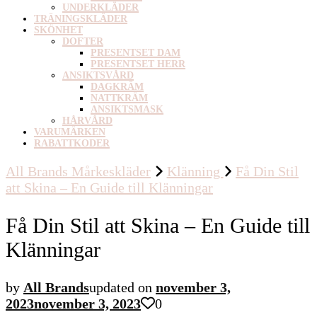
UNDERKLÄDER
TRÄNINGSKLÄDER
SKÖNHET
DOFTER
PRESENTSET DAM
PRESENTSET HERR
ANSIKTSVÅRD
DAGKRÄM
NATTKRÄM
ANSIKTSMASK
HÅRVÅRD
VARUMÄRKEN
RABATTKODER
All Brands Mårkeskläder
Klänning
Få Din Stil
att Skina – En Guide till Klänningar
Få Din Stil att Skina – En Guide till
Klänningar
by
All Brands
updated on
november 3,
2023
november 3, 2023
0