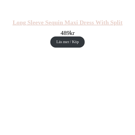
Long Sleeve Sequin Maxi Dress With Split
489
kr
Läs mer / Köp