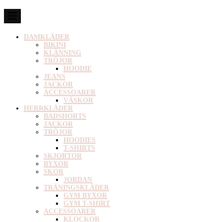
DAMKLÄDER
BIKINI
KLÄNNING
TRÖJOR
HOODIE
JEANS
JACKOR
ACCESSOARER
VÄSKOR
HERRKLÄDER
BADSHORTS
JACKOR
TRÖJOR
HOODIES
T-SHIRTS
SKJORTOR
BYXOR
SKOR
JORDAN
TRÄNINGSKLÄDER
GYM BYXOR
GYM T-SHIRT
ACCESSOARER
KLOCKOR