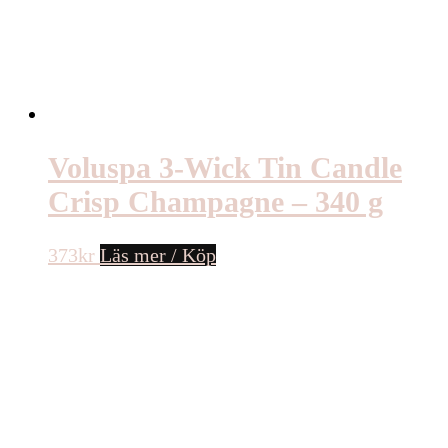
Voluspa 3-Wick Tin Candle
Crisp Champagne – 340 g
373
kr
Läs mer / Köp