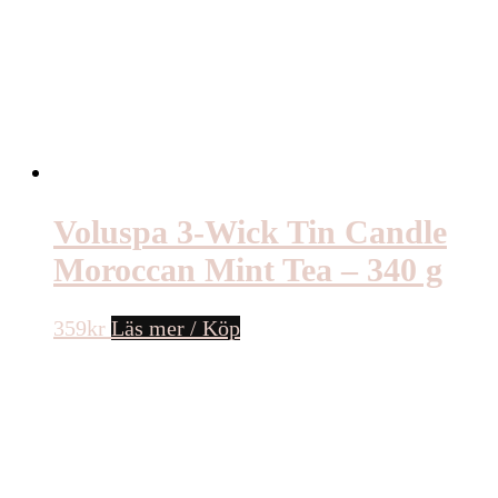
Voluspa 3-Wick Tin Candle
Moroccan Mint Tea – 340 g
359
kr
Läs mer / Köp