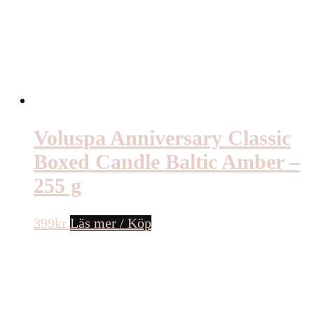
Voluspa Anniversary Classic
Boxed Candle Baltic Amber –
255 g
399
kr
Läs mer / Köp