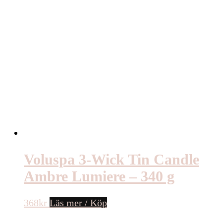
Voluspa 3-Wick Tin Candle
Ambre Lumiere – 340 g
368
kr
Läs mer / Köp