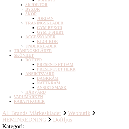
T-SHIRTS
SKJORTOR
BYXOR
SKOR
JORDAN
TRÄNINGSKLÄDER
GYM BYXOR
GYM T-SHIRT
ACCESSOARER
KLOCKOR
UNDERKLÄDER
TRÄNINGSKLÄDER
SKÖNHET
DOFTER
PRESENTSET DAM
PRESENTSET HERR
ANSIKTSVÅRD
DAGKRÄM
NATTKRÄM
ANSIKTSMASK
HÅRVÅRD
VARUMÄRKEN
RABATTKODER
All Brands Mårkeskläder
Webbutik
HEMINREDNING
Doftljus
Kategori
: