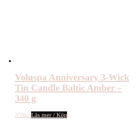
Voluspa Anniversary 3-Wick
Tin Candle Baltic Amber –
340 g
359
kr
Läs mer / Köp