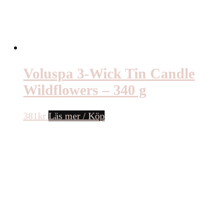
Voluspa 3-Wick Tin Candle
Wildflowers – 340 g
381
kr
Läs mer / Köp