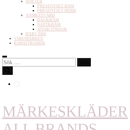
DOFTER
PRESENTSET DAM
PRESENTSET HERR
ANSIKTSVÅRD
DAGKRÄM
NATTKRÄM
ANSIKTSMASK
HÅRVÅRD
VARUMÄRKEN
RABATTKODER
Sök
efter:
MÄRKESKLÄDER
ALL BRANDS