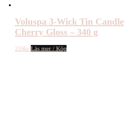
Voluspa 3-Wick Tin Candle
Cherry Gloss – 340 g
359
kr
Läs mer / Köp