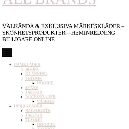
VÄLKÄNDA & EXKLUSIVA MÄRKESKLÄDER –
SKÖNHETSPRODUKTER – HEMINREDNING
BILLIGARE ONLINE
DAMKLÄDER
BIKINI
KLÄNNING
TRÖJOR
HOODIE
JEANS
JACKOR
ACCESSOARER
VÄSKOR
HERRKLÄDER
BADSHORTS
JACKOR
TRÖJOR
HOODIES