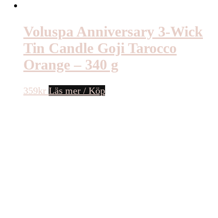
Voluspa Anniversary 3-Wick
Tin Candle Goji Tarocco
Orange – 340 g
359
kr
Läs mer / Köp