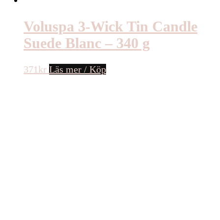
Voluspa 3-Wick Tin Candle
Suede Blanc – 340 g
371
kr
Läs mer / Köp