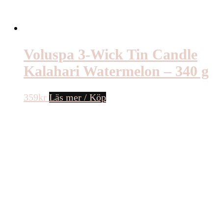
Voluspa 3-Wick Tin Candle
Kalahari Watermelon – 340 g
359
kr
Läs mer / Köp