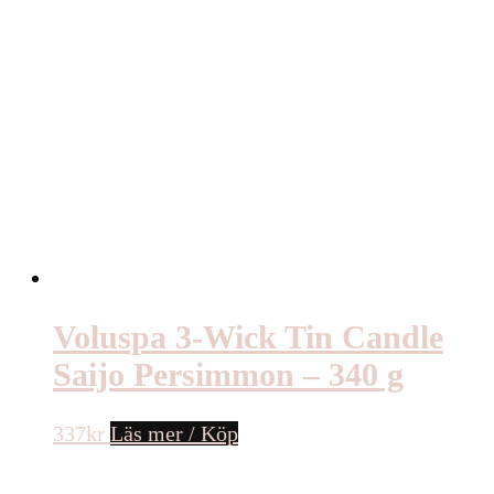
Voluspa 3-Wick Tin Candle
Saijo Persimmon – 340 g
337
kr
Läs mer / Köp