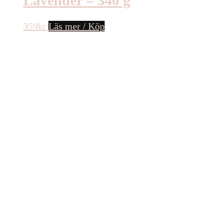
Lavender – 340 g
359
kr
Läs mer / Köp