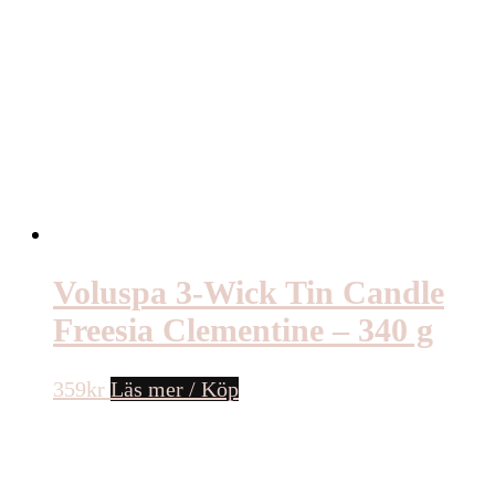
Voluspa 3-Wick Tin Candle
Freesia Clementine – 340 g
359
kr
Läs mer / Köp