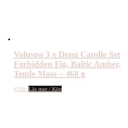
Voluspa 3 x Demi Candle Set
Forbidden Fig, Baltic Amber,
Temle Moss – 468 g
679
kr
Läs mer / Köp