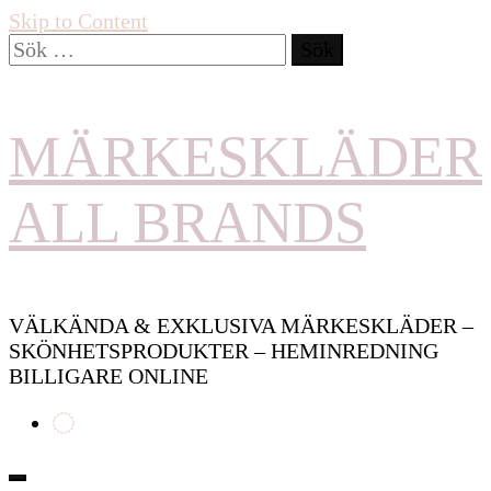
Skip to Content
Sök
efter:
MÄRKESKLÄDER
ALL BRANDS
VÄLKÄNDA & EXKLUSIVA MÄRKESKLÄDER –
SKÖNHETSPRODUKTER – HEMINREDNING
BILLIGARE ONLINE