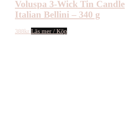
Voluspa 3-Wick Tin Candle
Italian Bellini – 340 g
388
kr
Läs mer / Köp