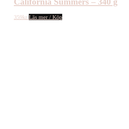
California Summers – 340 g
359
kr
Läs mer / Köp