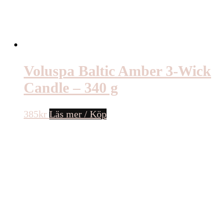
Voluspa Baltic Amber 3-Wick
Candle – 340 g
385
kr
Läs mer / Köp