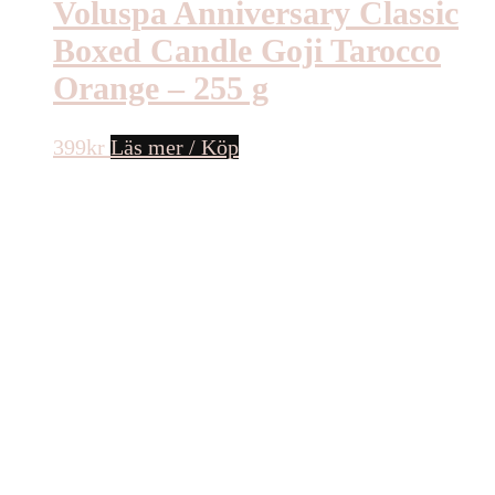
Voluspa Anniversary Classic
Boxed Candle Goji Tarocco
Orange – 255 g
399
kr
Läs mer / Köp