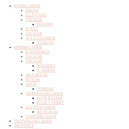
DAMKLÄDER
BIKINI
KLÄNNING
TRÖJOR
HOODIE
JEANS
JACKOR
ACCESSOARER
VÄSKOR
HERRKLÄDER
BADSHORTS
JACKOR
TRÖJOR
HOODIES
T-SHIRTS
SKJORTOR
BYXOR
SKOR
JORDAN
TRÄNINGSKLÄDER
GYM BYXOR
GYM T-SHIRT
ACCESSOARER
KLOCKOR
UNDERKLÄDER
TRÄNINGSKLÄDER
SKÖNHET