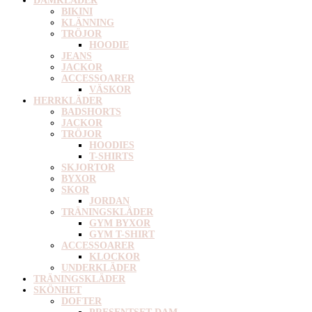
DAMKLÄDER
BIKINI
KLÄNNING
TRÖJOR
HOODIE
JEANS
JACKOR
ACCESSOARER
VÄSKOR
HERRKLÄDER
BADSHORTS
JACKOR
TRÖJOR
HOODIES
T-SHIRTS
SKJORTOR
BYXOR
SKOR
JORDAN
TRÄNINGSKLÄDER
GYM BYXOR
GYM T-SHIRT
ACCESSOARER
KLOCKOR
UNDERKLÄDER
TRÄNINGSKLÄDER
SKÖNHET
DOFTER