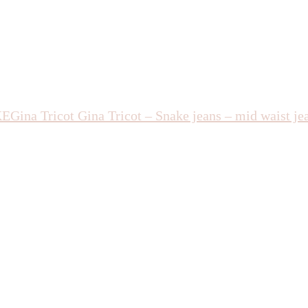
KE
Gina Tricot
Gina Tricot – Snake jeans – mid waist j