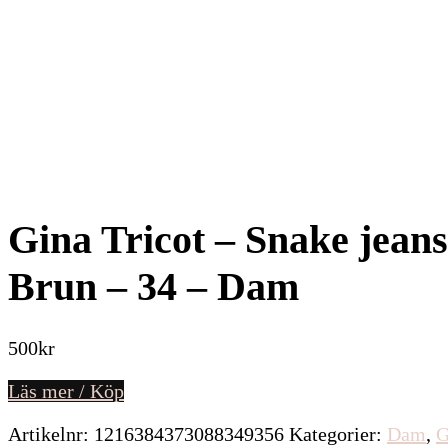
Gina Tricot – Snake jeans
Brun – 34 – Dam
500
kr
Läs mer / Köp
Artikelnr:
1216384373088349356
Kategorier:
Dam
,
G