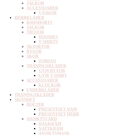
JACKOR
ACCESSOARER
VÄSKOR
HERRKLÄDER
BADSHORTS
JACKOR
TRÖJOR
HOODIES
T-SHIRTS
SKJORTOR
BYXOR
SKOR
JORDAN
TRÄNINGSKLÄDER
GYM BYXOR
GYM T-SHIRT
ACCESSOARER
KLOCKOR
UNDERKLÄDER
TRÄNINGSKLÄDER
SKÖNHET
DOFTER
PRESENTSET DAM
PRESENTSET HERR
ANSIKTSVÅRD
DAGKRÄM
NATTKRÄM
ANSIKTSMASK