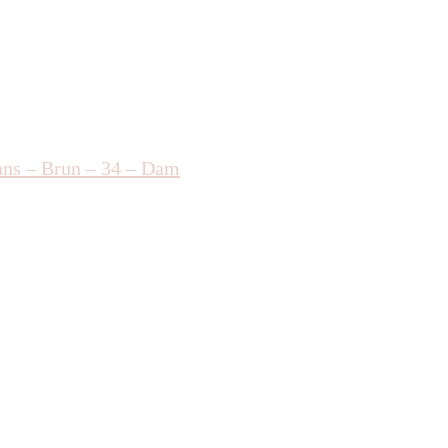
eans – Brun – 34 – Dam