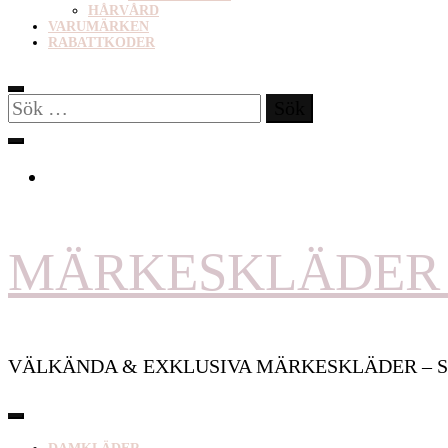
HÅRVÅRD
VARUMÄRKEN
RABATTKODER
Sök
efter:
MÄRKESKLÄDER 
VÄLKÄNDA & EXKLUSIVA MÄRKESKLÄDER – S