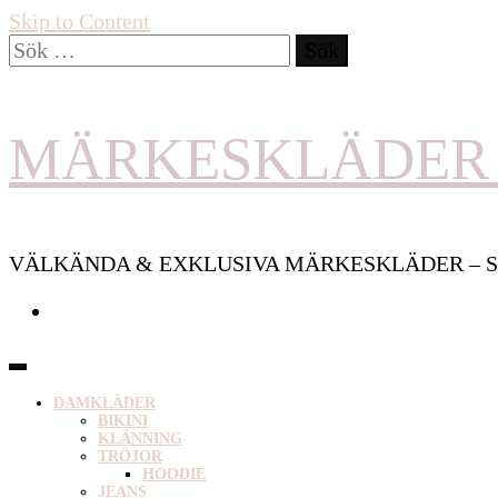
Skip to Content
Sök
efter:
MÄRKESKLÄDER 
VÄLKÄNDA & EXKLUSIVA MÄRKESKLÄDER – S
DAMKLÄDER
BIKINI
KLÄNNING
TRÖJOR
HOODIE
JEANS