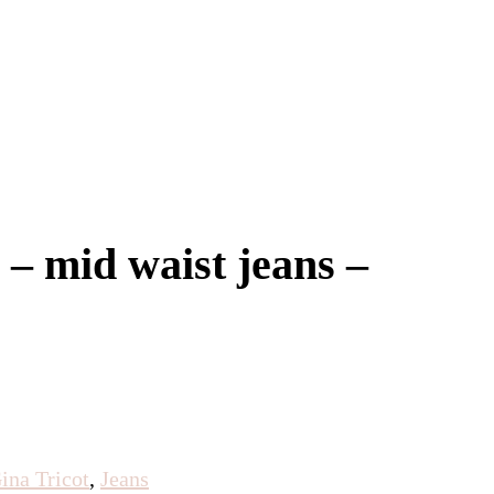
 – mid waist jeans –
ina Tricot
,
Jeans