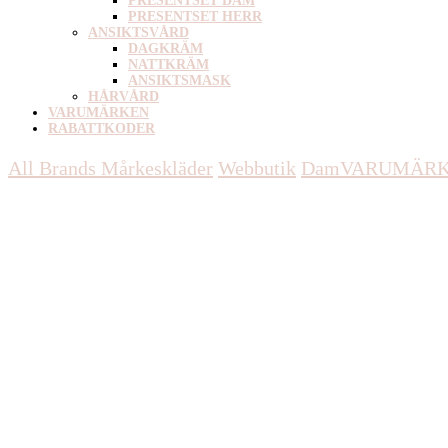
PRESENTSET DAM
PRESENTSET HERR
ANSIKTSVÅRD
DAGKRÄM
NATTKRÄM
ANSIKTSMASK
HÅRVÅRD
VARUMÄRKEN
RABATTKODER
All Brands Mårkeskläder
Webbutik
Dam
VARUMÄR