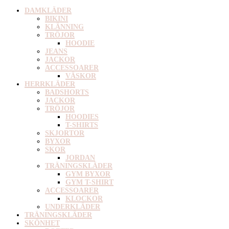
DAMKLÄDER
BIKINI
KLÄNNING
TRÖJOR
HOODIE
JEANS
JACKOR
ACCESSOARER
VÄSKOR
HERRKLÄDER
BADSHORTS
JACKOR
TRÖJOR
HOODIES
T-SHIRTS
SKJORTOR
BYXOR
SKOR
JORDAN
TRÄNINGSKLÄDER
GYM BYXOR
GYM T-SHIRT
ACCESSOARER
KLOCKOR
UNDERKLÄDER
TRÄNINGSKLÄDER
SKÖNHET