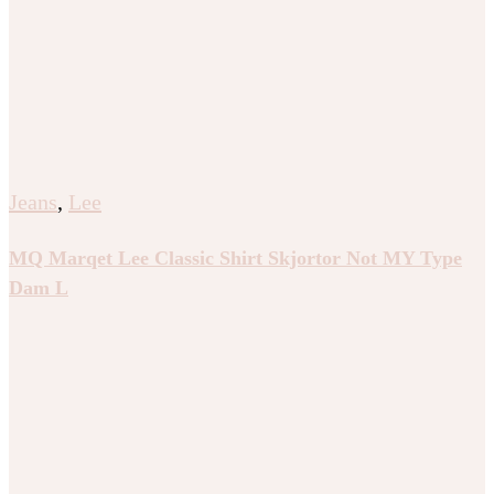
Jeans
,
Lee
MQ Marqet Lee Classic Shirt Skjortor Not MY Type
Dam L