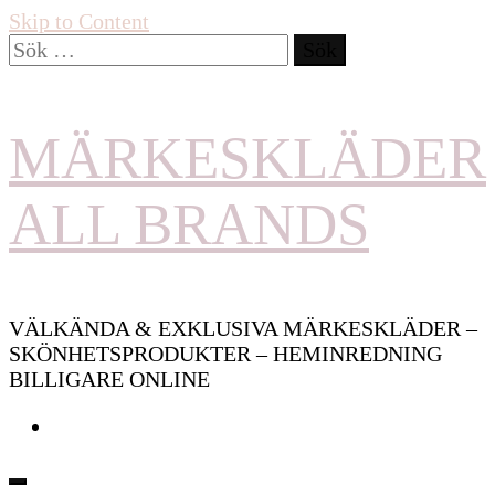
Skip to Content
Sök
efter:
MÄRKESKLÄDER
ALL BRANDS
VÄLKÄNDA & EXKLUSIVA MÄRKESKLÄDER –
SKÖNHETSPRODUKTER – HEMINREDNING
BILLIGARE ONLINE