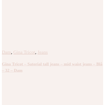
Dam
,
Gina Tricot
,
Jeans
Gina Tricot – Satorial tall jeans – mid waist jeans – Blå
– 32 – Dam