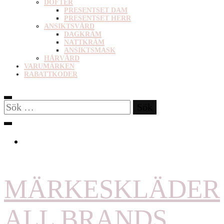
DOFTER
PRESENTSET DAM
PRESENTSET HERR
ANSIKTSVÅRD
DAGKRÄM
NATTKRÄM
ANSIKTSMASK
HÅRVÅRD
VARUMÄRKEN
RABATTKODER
Sök
efter:
MÄRKESKLÄDER
ALL BRANDS