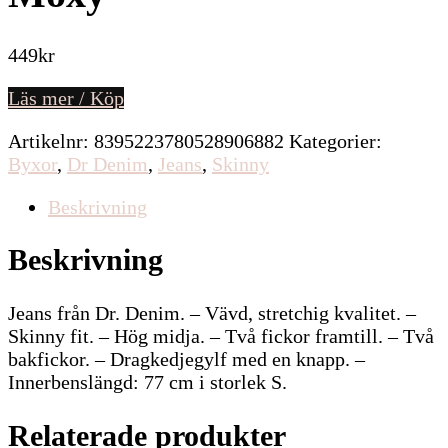
449
kr
Läs mer / Köp
Artikelnr:
8395223780528906882
Kategorier:
Byxor
,
Dr Denim
,
Jeans
,
Skinny
Beskrivning
Beskrivning
Jeans från Dr. Denim. – Vävd, stretchig kvalitet. –
Skinny fit. – Hög midja. – Två fickor framtill. – Två
bakfickor. – Dragkedjegylf med en knapp. –
Innerbenslängd: 77 cm i storlek S.
Relaterade produkter