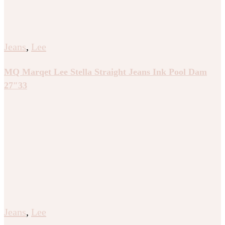
Jeans
,
Lee
MQ Marqet Lee Stella Straight Jeans Ink Pool Dam
27″33
Jeans
,
Lee