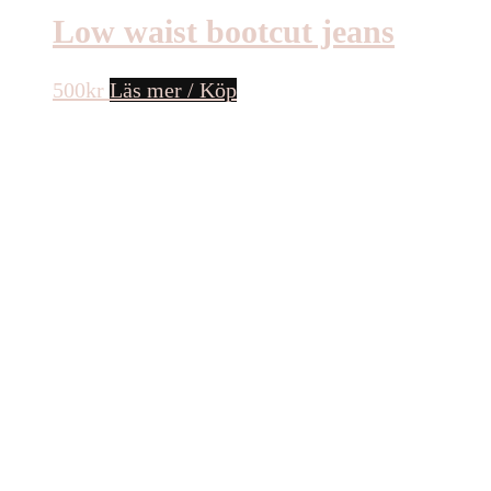
Low waist bootcut jeans
500
kr
Läs mer / Köp