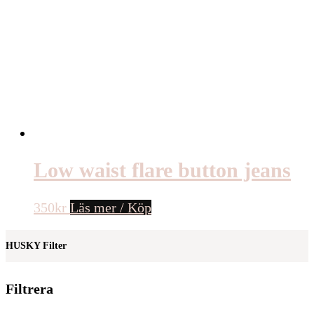
Low waist flare button jeans
350
kr
Läs mer / Köp
HUSKY Filter
Filtrera