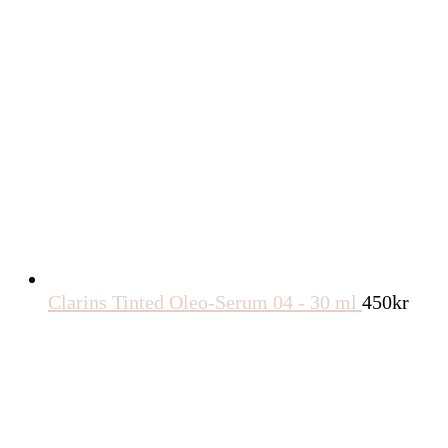
Clarins Tinted Oleo-Serum 04 - 30 ml
450
kr