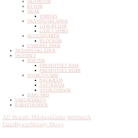
SKJORTOR
BYXOR
SKOR
JORDAN
TRÄNINGSKLÄDER
GYM BYXOR
GYM T-SHIRT
ACCESSOARER
KLOCKOR
UNDERKLÄDER
TRÄNINGSKLÄDER
SKÖNHET
DOFTER
PRESENTSET DAM
PRESENTSET HERR
ANSIKTSVÅRD
DAGKRÄM
NATTKRÄM
ANSIKTSMASK
HÅRVÅRD
VARUMÄRKEN
RABATTKODER
All Brands Mårkeskläder
Webbutik
Dam
Byxor
Skinny
Moxy