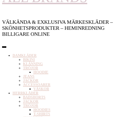
VÄLKÄNDA & EXKLUSIVA MÄRKESKLÄDER –
SKÖNHETSPRODUKTER – HEMINREDNING
BILLIGARE ONLINE
DAMKLÄDER
BIKINI
KLÄNNING
TRÖJOR
HOODIE
JEANS
JACKOR
ACCESSOARER
VÄSKOR
HERRKLÄDER
BADSHORTS
JACKOR
TRÖJOR
HOODIES
T-SHIRTS