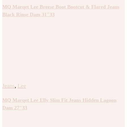
MQ Marqet Lee Breese Boot Bootcut & Flared Jeans
Black Rinse Dam 31″33
Jeans
,
Lee
MQ Marqet Lee Elly Slim Fit Jeans Hidden Lagoon
Dam 27″33