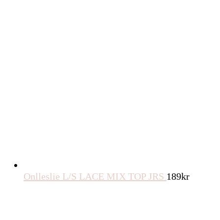
Onlleslie L/S LACE MIX TOP JRS
189
kr