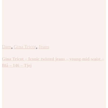
Dam
,
Gina Tricot
,
Jeans
Gina Tricot – Iconic twisted jeans – young-mid-waist –
Blå – 146 – Tjej