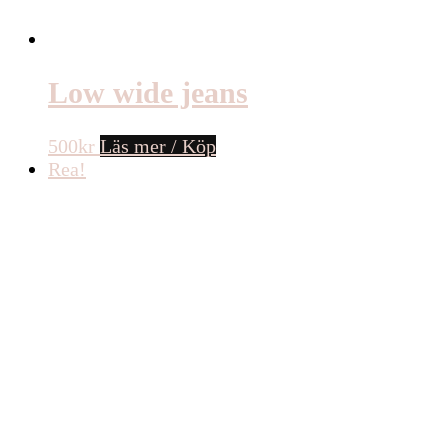
Low wide jeans
500
kr
Läs mer / Köp
Rea!