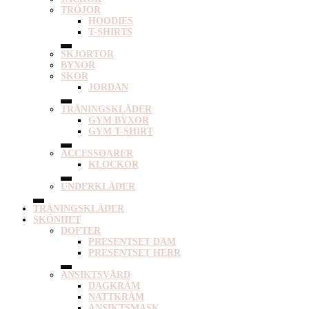
TRÖJOR
HOODIES
T-SHIRTS
SKJORTOR
BYXOR
SKOR
JORDAN
TRÄNINGSKLÄDER
GYM BYXOR
GYM T-SHIRT
ACCESSOARER
KLOCKOR
UNDERKLÄDER
TRÄNINGSKLÄDER
SKÖNHET
DOFTER
PRESENTSET DAM
PRESENTSET HERR
ANSIKTSVÅRD
DAGKRÄM
NATTKRÄM
ANSIKTSMASK