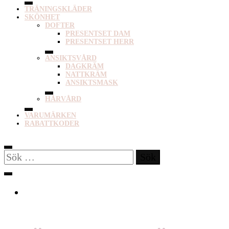
TRÄNINGSKLÄDER
SKÖNHET
DOFTER
PRESENTSET DAM
PRESENTSET HERR
ANSIKTSVÅRD
DAGKRÄM
NATTKRÄM
ANSIKTSMASK
HÅRVÅRD
VARUMÄRKEN
RABATTKODER
Sök
efter: