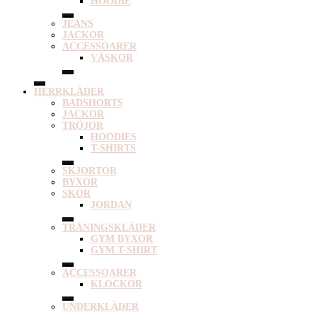
HOODIE
JEANS
JACKOR
ACCESSOARER
VÄSKOR
HERRKLÄDER
BADSHORTS
JACKOR
TRÖJOR
HOODIES
T-SHIRTS
SKJORTOR
BYXOR
SKOR
JORDAN
TRÄNINGSKLÄDER
GYM BYXOR
GYM T-SHIRT
ACCESSOARER
KLOCKOR
UNDERKLÄDER