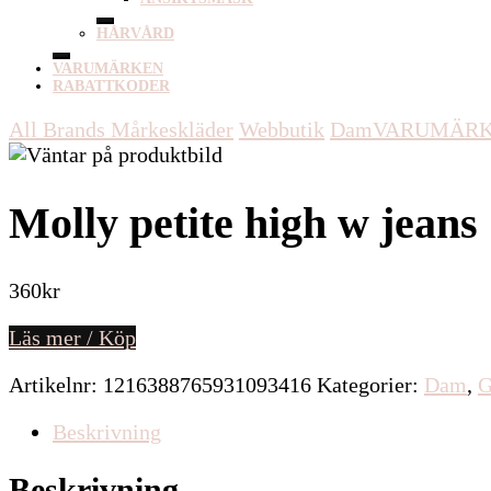
HÅRVÅRD
VARUMÄRKEN
RABATTKODER
All Brands Mårkeskläder
Webbutik
Dam
VARUMÄR
Molly petite high w jeans
360
kr
Läs mer / Köp
Artikelnr:
1216388765931093416
Kategorier:
Dam
,
G
Beskrivning
Beskrivning