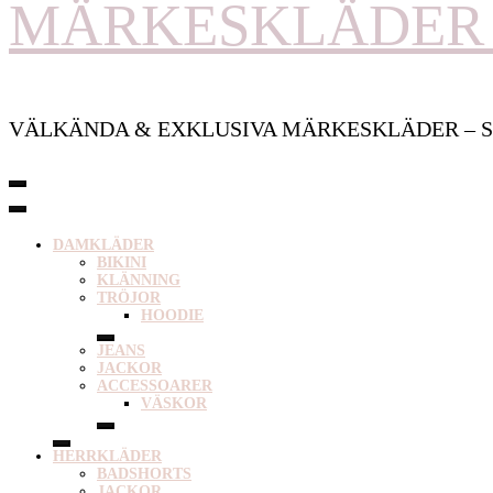
MÄRKESKLÄDER 
VÄLKÄNDA & EXKLUSIVA MÄRKESKLÄDER – S
DAMKLÄDER
BIKINI
KLÄNNING
TRÖJOR
HOODIE
JEANS
JACKOR
ACCESSOARER
VÄSKOR
HERRKLÄDER
BADSHORTS
JACKOR