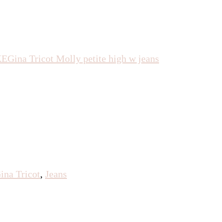
KE
Gina Tricot
Molly petite high w jeans
ina Tricot
,
Jeans