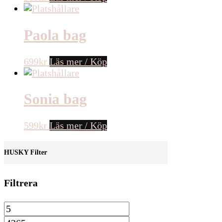
Paola bag
699
kr
Läs mer / Köp
Sonia bag
599
kr
Läs mer / Köp
HUSKY Filter
Filtrera