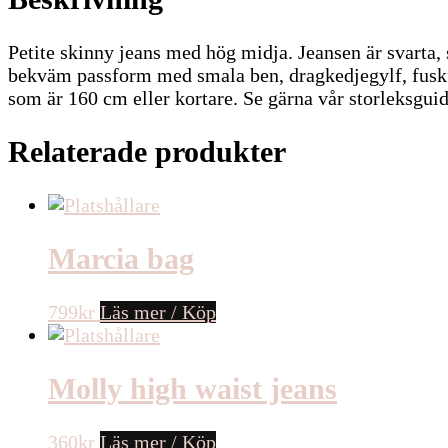
Petite skinny jeans med hög midja. Jeansen är svarta,
bekväm passform med smala ben, dragkedjegylf, fuskfi
som är 160 cm eller kortare. Se gärna vår storleksguide 
Relaterade produkter
Marcia bag
799
kr
Läs mer / Köp
Molly high waist jeans
360
kr
Läs mer / Köp