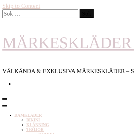
Skip to Content
Sök
efter:
MÄRKESKLÄDER 
VÄLKÄNDA & EXKLUSIVA MÄRKESKLÄDER – S
DAMKLÄDER
BIKINI
KLÄNNING
TRÖJOR