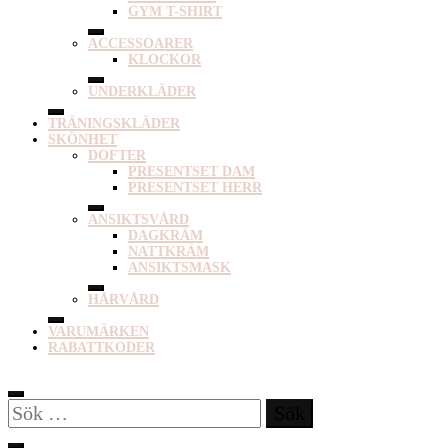
GYM T-SHIRT
ACCESSOARER
KLOCKOR
UNDERKLÄDER
TRÄNINGSKLÄDER
SKÖNHET
DOFTER
PRESENTSET DAM
PRESENTSET HERR
ANSIKTSVÅRD
DAGKRÄM
NATTKRÄM
ANSIKTSMASK
HÅRVÅRD
VARUMÄRKEN
RABATTKODER
Sök
efter: