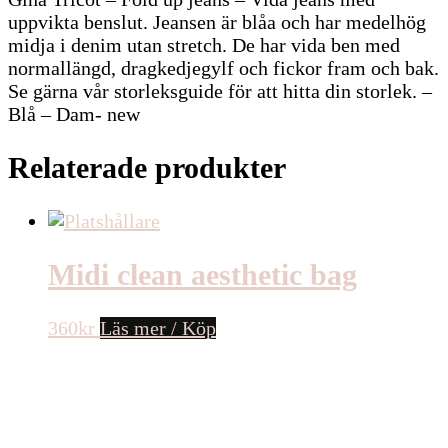
uppvikta benslut. Jeansen är blåa och har medelhög
midja i denim utan stretch. De har vida ben med
normallängd, dragkedjegylf och fickor fram och bak.
Se gärna vår storleksguide för att hitta din storlek. –
Blå – Dam- new
Relaterade produkter
Midi clean aesthetic bag
360
kr
Läs mer / Köp