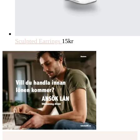
Sculpted Earrings
15
kr