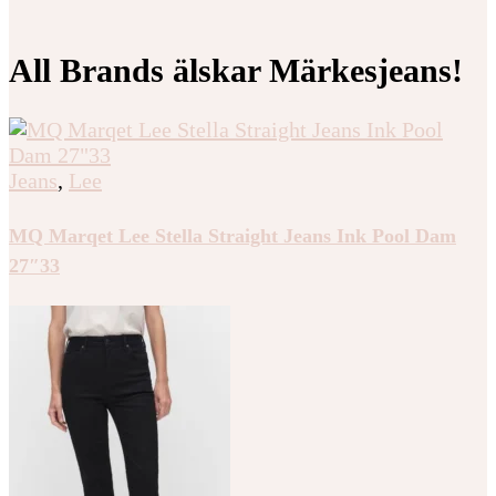
All Brands älskar Märkesjeans!
Jeans
,
Lee
MQ Marqet Lee Stella Straight Jeans Ink Pool Dam
27″33