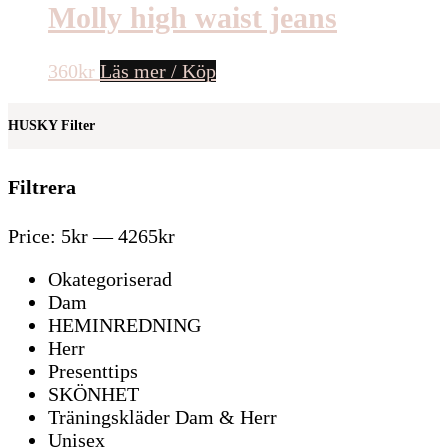
Molly high waist jeans
360
kr
Läs mer / Köp
HUSKY Filter
Filtrera
Price:
5kr
—
4265kr
Okategoriserad
Dam
HEMINREDNING
Herr
Presenttips
SKÖNHET
Träningskläder Dam & Herr
Unisex