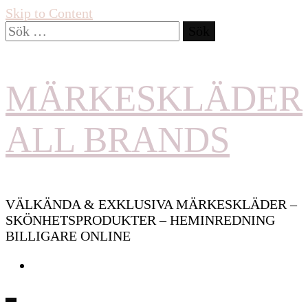
Skip to Content
Sök
efter:
MÄRKESKLÄDER
ALL BRANDS
VÄLKÄNDA & EXKLUSIVA MÄRKESKLÄDER –
SKÖNHETSPRODUKTER – HEMINREDNING
BILLIGARE ONLINE