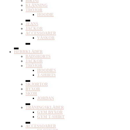
BIKINI
KLÄNNING
TRÖJOR
HOODIE
JEANS
JACKOR
ACCESSOARER
VÄSKOR
HERRKLÄDER
BADSHORTS
JACKOR
TRÖJOR
HOODIES
T-SHIRTS
SKJORTOR
BYXOR
SKOR
JORDAN
TRÄNINGSKLÄDER
GYM BYXOR
GYM T-SHIRT
ACCESSOARER