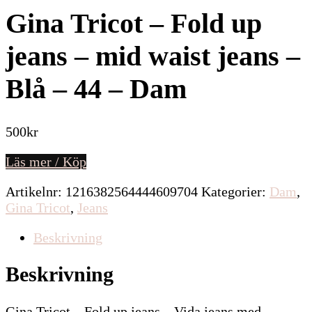
Gina Tricot – Fold up
jeans – mid waist jeans –
Blå – 44 – Dam
500
kr
Läs mer / Köp
Artikelnr:
1216382564444609704
Kategorier:
Dam
,
Gina Tricot
,
Jeans
Beskrivning
Beskrivning
Gina Tricot – Fold up jeans – Vida jeans med