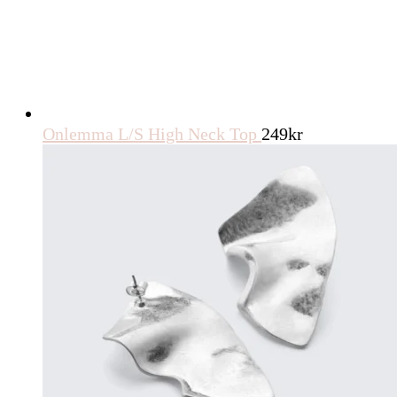
Onlemma L/S High Neck Top
249
kr