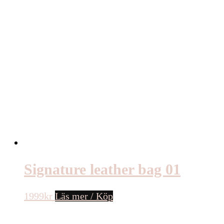
Signature leather bag 01
1999
kr
Läs mer / Köp