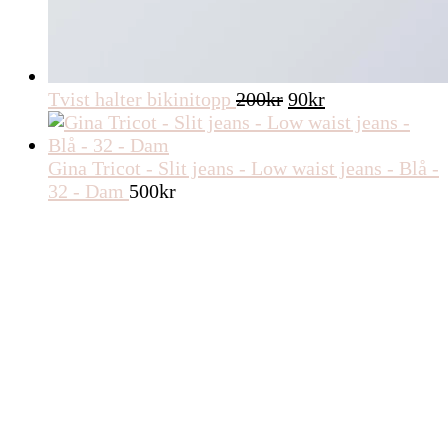
Det
Det
Tvist halter bikinitopp
200
kr
90
kr
ursprungliga
nuvarande
priset
priset
var:
är:
Gina Tricot - Slit jeans - Low waist jeans - Blå -
200kr.
90kr.
32 - Dam
500
kr