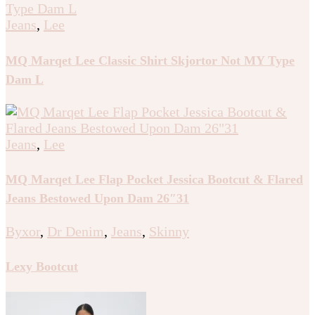
Jeans
,
Lee
MQ Marqet Lee Classic Shirt Skjortor Not MY Type
Dam L
Jeans
,
Lee
MQ Marqet Lee Flap Pocket Jessica Bootcut & Flared
Jeans Bestowed Upon Dam 26″31
Byxor
,
Dr Denim
,
Jeans
,
Skinny
Lexy Bootcut