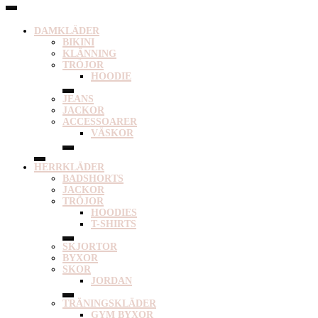
DAMKLÄDER
BIKINI
KLÄNNING
TRÖJOR
HOODIE
JEANS
JACKOR
ACCESSOARER
VÄSKOR
HERRKLÄDER
BADSHORTS
JACKOR
TRÖJOR
HOODIES
T-SHIRTS
SKJORTOR
BYXOR
SKOR
JORDAN
TRÄNINGSKLÄDER
GYM BYXOR