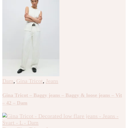
Dam
,
Gina Tricot
,
Jeans
Gina Tricot – Baggy jeans – Baggy & loose jeans – Vit
– 42 – Dam