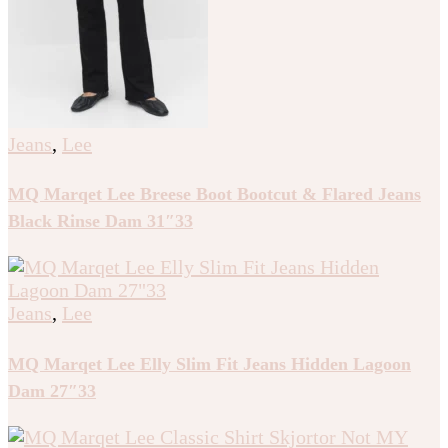
Jeans
,
Lee
MQ Marqet Lee Breese Boot Bootcut & Flared Jeans
Black Rinse Dam 31″33
Jeans
,
Lee
MQ Marqet Lee Elly Slim Fit Jeans Hidden Lagoon
Dam 27″33