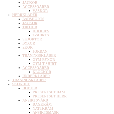
JACKOR
ACCESSOARER
VÄSKOR
HERRKLÄDER
BADSHORTS
JACKOR
TRÖJOR
HOODIES
T-SHIRTS
SKJORTOR
BYXOR
SKOR
JORDAN
TRÄNINGSKLÄDER
GYM BYXOR
GYM T-SHIRT
ACCESSOARER
KLOCKOR
UNDERKLÄDER
TRÄNINGSKLÄDER
SKÖNHET
DOFTER
PRESENTSET DAM
PRESENTSET HERR
ANSIKTSVÅRD
DAGKRÄM
NATTKRÄM
ANSIKTSMASK