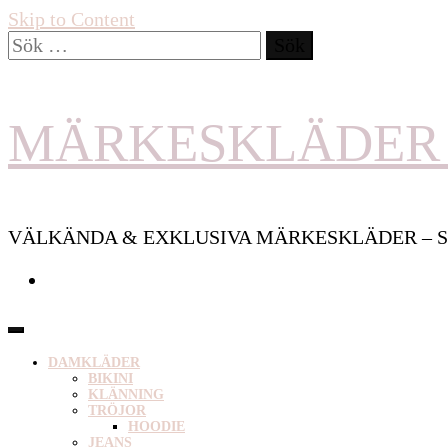
Skip to Content
Sök
efter:
MÄRKESKLÄDER 
VÄLKÄNDA & EXKLUSIVA MÄRKESKLÄDER – S
DAMKLÄDER
BIKINI
KLÄNNING
TRÖJOR
HOODIE
JEANS