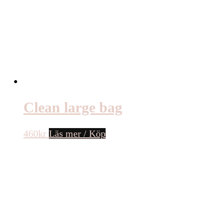
Clean large bag
460
kr
Läs mer / Köp