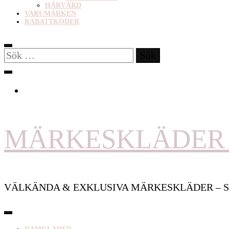
HÅRVÅRD
VARUMÄRKEN
RABATTKODER
Sök
efter:
MÄRKESKLÄDER 
VÄLKÄNDA & EXKLUSIVA MÄRKESKLÄDER – S