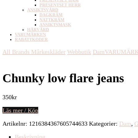
PRESENTSET DAM
PRESENTSET HERR
ANSIKTSVÅRD
DAGKRÄM
NATTKRÄM
ANSIKTSMASK
HÅRVÅRD
VARUMÄRKEN
RABATTKODER
All Brands Mårkeskläder
Webbutik
Dam
VARUMÄR
Chunky low flare jeans
350
kr
Läs mer / Köp
Artikelnr:
1216384367605744633
Kategorier:
Dam
,
G
Beskrivning