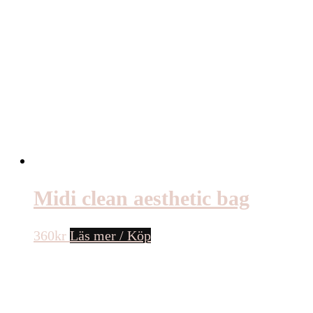
Midi clean aesthetic bag
360
kr
Läs mer / Köp