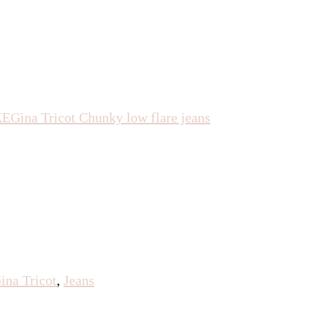
KE
Gina Tricot
Chunky low flare jeans
ina Tricot
,
Jeans