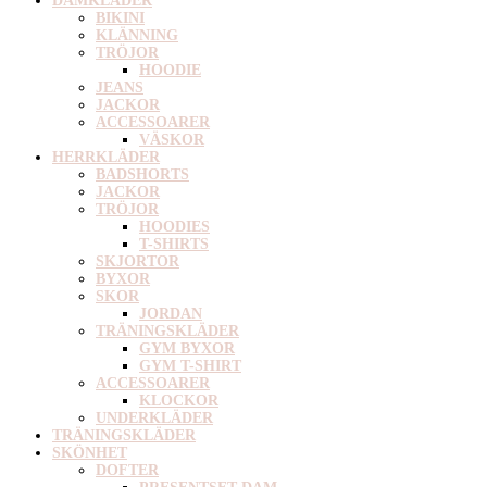
DAMKLÄDER
BIKINI
KLÄNNING
TRÖJOR
HOODIE
JEANS
JACKOR
ACCESSOARER
VÄSKOR
HERRKLÄDER
BADSHORTS
JACKOR
TRÖJOR
HOODIES
T-SHIRTS
SKJORTOR
BYXOR
SKOR
JORDAN
TRÄNINGSKLÄDER
GYM BYXOR
GYM T-SHIRT
ACCESSOARER
KLOCKOR
UNDERKLÄDER
TRÄNINGSKLÄDER
SKÖNHET
DOFTER