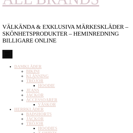
VÄLKÄNDA & EXKLUSIVA MÄRKESKLÄDER –
SKÖNHETSPRODUKTER – HEMINREDNING
BILLIGARE ONLINE
DAMKLÄDER
BIKINI
KLÄNNING
TRÖJOR
HOODIE
JEANS
JACKOR
ACCESSOARER
VÄSKOR
HERRKLÄDER
BADSHORTS
JACKOR
TRÖJOR
HOODIES