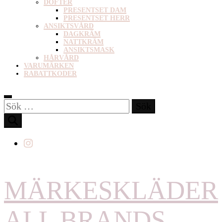
DOFTER
PRESENTSET DAM
PRESENTSET HERR
ANSIKTSVÅRD
DAGKRÄM
NATTKRÄM
ANSIKTSMASK
HÅRVÅRD
VARUMÄRKEN
RABATTKODER
Sök
efter:
MÄRKESKLÄDER
ALL BRANDS