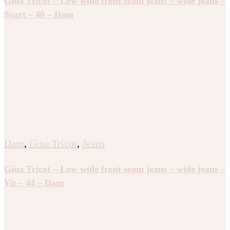
Gina Tricot – Low wide front seam jeans – wide jeans –
Svart – 40 – Dam
Dam
,
Gina Tricot
,
Jeans
Gina Tricot – Low wide front seam jeans – wide jeans –
Vit – 44 – Dam