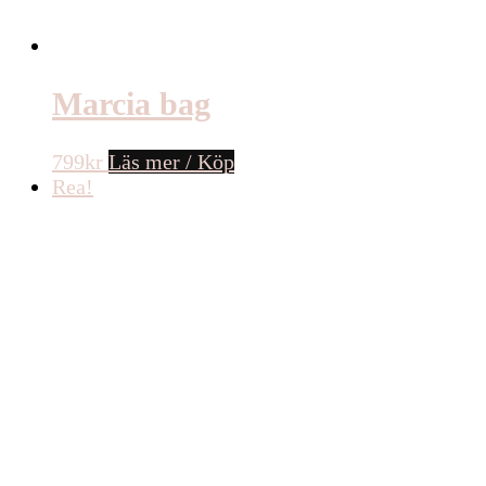
Marcia bag
799
kr
Läs mer / Köp
Rea!