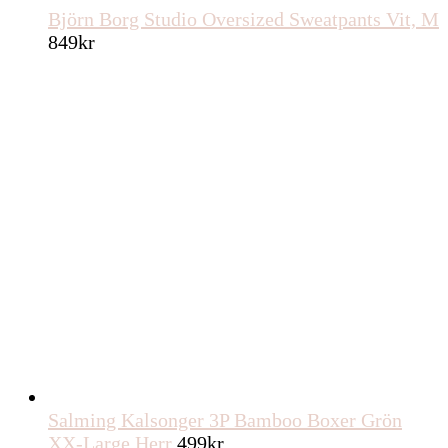
Björn Borg Studio Oversized Sweatpants Vit, M
849
kr
Salming Kalsonger 3P Bamboo Boxer Grön
XX-Large Herr
499
kr