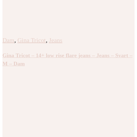
Dam
,
Gina Tricot
,
Jeans
Gina Tricot – 14+ low rise flare jeans – Jeans – Svart –
M – Dam