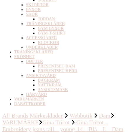
T-SHIRTS
SKJORTOR
BYXOR
SKOR
JORDAN
TRÄNINGSKLÄDER
GYM BYXOR
GYM T-SHIRT
ACCESSOARER
KLOCKOR
UNDERKLÄDER
TRÄNINGSKLÄDER
SKÖNHET
DOFTER
PRESENTSET DAM
PRESENTSET HERR
ANSIKTSVÅRD
DAGKRÄM
NATTKRÄM
ANSIKTSMASK
HÅRVÅRD
VARUMÄRKEN
RABATTKODER
All Brands Mårkeskläder
Webbutik
Dam
VARUMÄRKE
Gina Tricot
Gina Tricot –
Embroidery jeans tall – young-14 – Blå – L – Dam