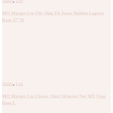
Jeans
,
Lee
MQ Marqet Lee Elly Slim Fit Jeans Hidden Lagoon
Dam 27″33
Jeans
,
Lee
MQ Marqet Lee Classic Shirt Skjortor Not MY Type
Dam L