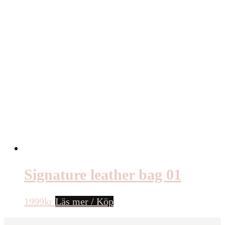
Signature leather bag 01
1999
kr
Läs mer / Köp