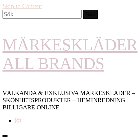
Skip to Content
Sök
efter:
MÄRKESKLÄDER
ALL BRANDS
VÄLKÄNDA & EXKLUSIVA MÄRKESKLÄDER –
SKÖNHETSPRODUKTER – HEMINREDNING
BILLIGARE ONLINE