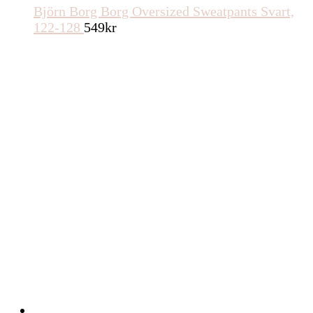
Björn Borg Borg Oversized Sweatpants Svart,
122-128
549
kr