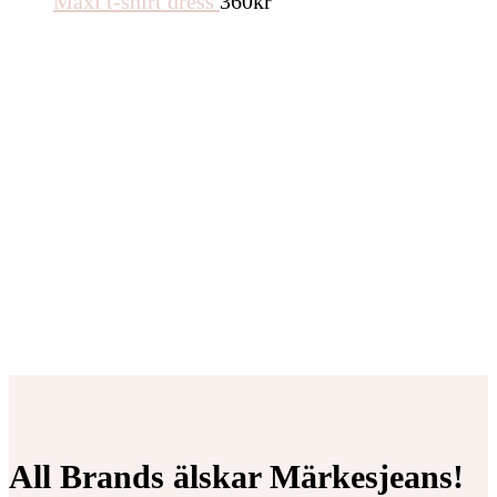
Maxi t-shirt dress
360
kr
All Brands älskar Märkesjeans!