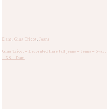
Dam
,
Gina Tricot
,
Jeans
Gina Tricot – Decorated flare tall jeans – Jeans – Svart
– XS – Dam