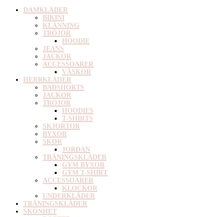
DAMKLÄDER
BIKINI
KLÄNNING
TRÖJOR
HOODIE
JEANS
JACKOR
ACCESSOARER
VÄSKOR
HERRKLÄDER
BADSHORTS
JACKOR
TRÖJOR
HOODIES
T-SHIRTS
SKJORTOR
BYXOR
SKOR
JORDAN
TRÄNINGSKLÄDER
GYM BYXOR
GYM T-SHIRT
ACCESSOARER
KLOCKOR
UNDERKLÄDER
TRÄNINGSKLÄDER
SKÖNHET