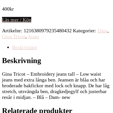
400
kr
Läs mer / Köp
Artikelnr:
1216380979235480432
Kategorier:
Dam
,
Gina Tricot
,
Jeans
Beskrivning
Beskrivning
Gina Tricot – Embroidery jeans tall – Low waist
jeans med extra långa ben. Jeansen är blåa och har
broderade bakfickor med lock och knapp. De har låg
stretch, utsvängda ben, dragkedjegylf och justerbar
resår i midjan. – Blå – Dam- new
Relaterade produkter