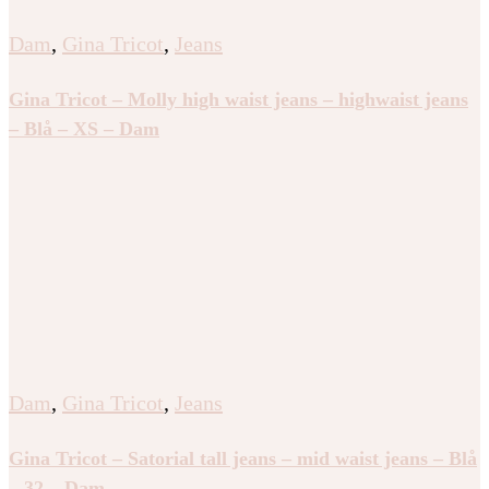
Dam
,
Gina Tricot
,
Jeans
Gina Tricot – Molly high waist jeans – highwaist jeans
– Blå – XS – Dam
Dam
,
Gina Tricot
,
Jeans
Gina Tricot – Satorial tall jeans – mid waist jeans – Blå
– 32 – Dam