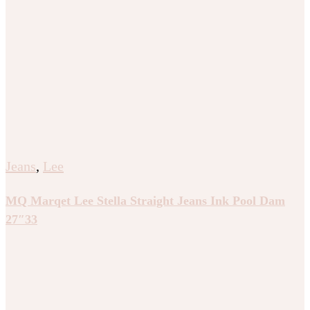
Jeans
,
Lee
MQ Marqet Lee Stella Straight Jeans Ink Pool Dam
27″33