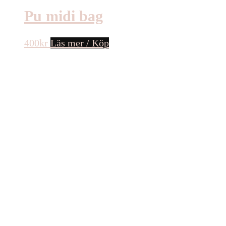
Pu midi bag
400
kr
Läs mer / Köp