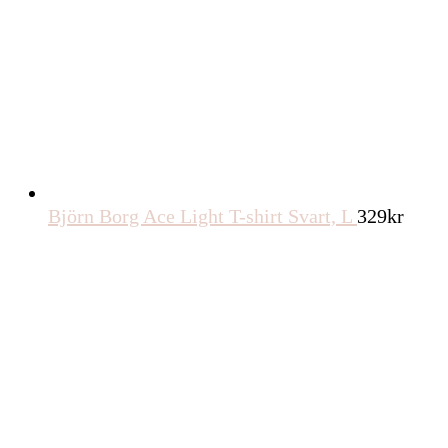
Björn Borg Ace Light T-shirt Svart, L
329
kr