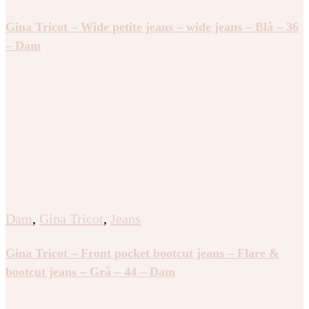
Gina Tricot – Wide petite jeans – wide jeans – Blå – 36
– Dam
Dam
,
Gina Tricot
,
Jeans
Gina Tricot – Front pocket bootcut jeans – Flare &
bootcut jeans – Grå – 44 – Dam