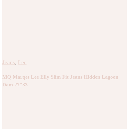
Jeans
,
Lee
MQ Marqet Lee Elly Slim Fit Jeans Hidden Lagoon
Dam 27″33