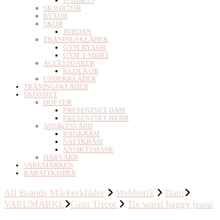
T-SHIRTS
SKJORTOR
BYXOR
SKOR
JORDAN
TRÄNINGSKLÄDER
GYM BYXOR
GYM T-SHIRT
ACCESSOARER
KLOCKOR
UNDERKLÄDER
TRÄNINGSKLÄDER
SKÖNHET
DOFTER
PRESENTSET DAM
PRESENTSET HERR
ANSIKTSVÅRD
DAGKRÄM
NATTKRÄM
ANSIKTSMASK
HÅRVÅRD
VARUMÄRKEN
RABATTKODER
All Brands Mårkeskläder
Webbutik
Dam
VARUMÄRKE
Gina Tricot
Tie waist baggy jeans