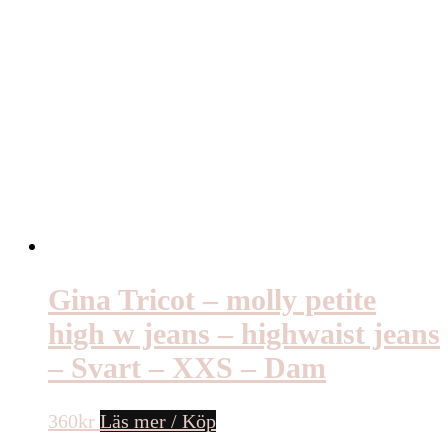
Gina Tricot – molly petite
high w jeans – highwaist jeans
– Svart – XXS – Dam
360
kr
Läs mer / Köp