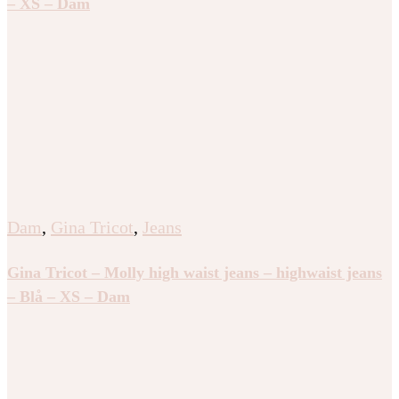
– XS – Dam
Dam
,
Gina Tricot
,
Jeans
Gina Tricot – Molly high waist jeans – highwaist jeans
– Blå – XS – Dam