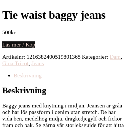
Tie waist baggy jeans
500
kr
Läs mer / Köp
Artikelnr:
1216382400519801365
Kategorier:
Dam
,
Gina Tricot
,
Jeans
Beskrivning
Beskrivning
Baggy jeans med knytning i midjan. Jeansen är gråa
och har lös passform i denim utan stretch. De har
vida ben, medelhög midja, dragkedjegylf och fickor
fram och bak. Se gärna vår storleksguide för att hitta