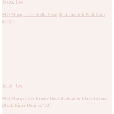
Jeans
,
Lee
MQ Marqet Lee Stella Straight Jeans Ink Pool Dam
27″33
Jeans
,
Lee
MQ Marqet Lee Breese Boot Bootcut & Flared Jeans
Black Rinse Dam 31″33