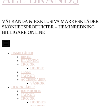
VÄLKÄNDA & EXKLUSIVA MÄRKESKLÄDER –
SKÖNHETSPRODUKTER – HEMINREDNING
BILLIGARE ONLINE
DAMKLÄDER
BIKINI
KLÄNNING
TRÖJOR
HOODIE
JEANS
JACKOR
ACCESSOARER
VÄSKOR
HERRKLÄDER
BADSHORTS
JACKOR
TRÖJOR
HOODIES