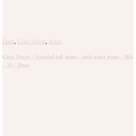
Dam
,
Gina Tricot
,
Jeans
Gina Tricot – Satorial tall jeans – mid waist jeans – Blå
– 32 – Dam