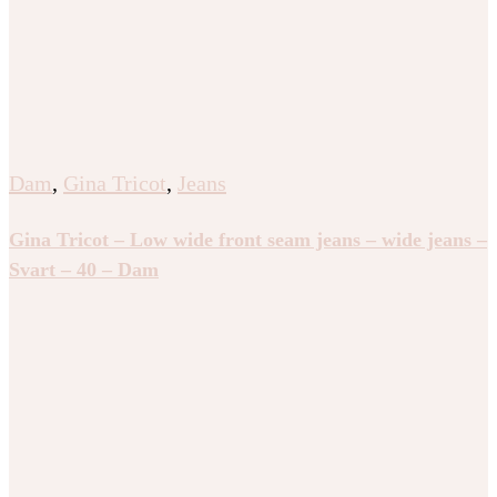
Dam
,
Gina Tricot
,
Jeans
Gina Tricot – Low wide front seam jeans – wide jeans –
Svart – 40 – Dam