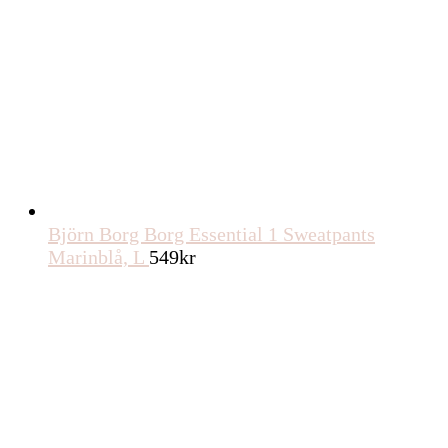
Björn Borg Borg Essential 1 Sweatpants
Marinblå, L
549
kr