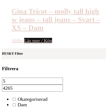
Gina Tricot – molly tall high
w jeans – tall jeans – Svart –
XS – Dam
360
kr
Läs mer / Köp
HUSKY Filter
Filtrera
Okategoriserad
Dam