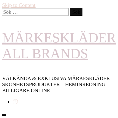
Skip to Content
Sök
efter:
MÄRKESKLÄDER
ALL BRANDS
VÄLKÄNDA & EXKLUSIVA MÄRKESKLÄDER –
SKÖNHETSPRODUKTER – HEMINREDNING
BILLIGARE ONLINE