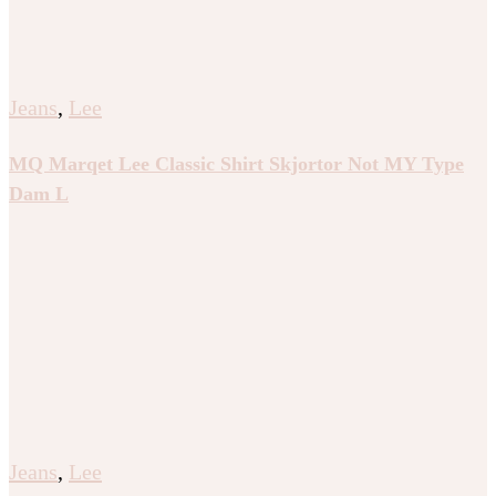
Jeans
,
Lee
MQ Marqet Lee Classic Shirt Skjortor Not MY Type
Dam L
Jeans
,
Lee