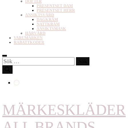
DOFTER
PRESENTSET DAM
PRESENTSET HERR
ANSIKTSVÅRD
DAGKRÄM
NATTKRÄM
ANSIKTSMASK
HÅRVÅRD
VARUMÄRKEN
RABATTKODER
Sök
efter:
MÄRKESKLÄDER
ALL BRANDS