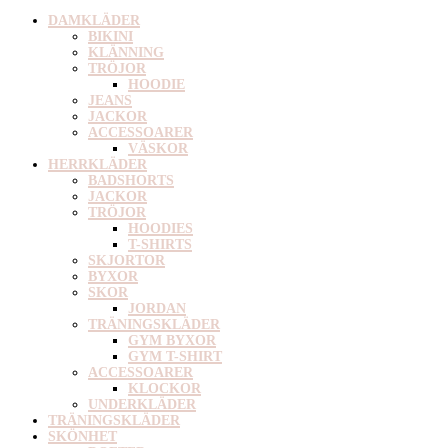
DAMKLÄDER
BIKINI
KLÄNNING
TRÖJOR
HOODIE
JEANS
JACKOR
ACCESSOARER
VÄSKOR
HERRKLÄDER
BADSHORTS
JACKOR
TRÖJOR
HOODIES
T-SHIRTS
SKJORTOR
BYXOR
SKOR
JORDAN
TRÄNINGSKLÄDER
GYM BYXOR
GYM T-SHIRT
ACCESSOARER
KLOCKOR
UNDERKLÄDER
TRÄNINGSKLÄDER
SKÖNHET