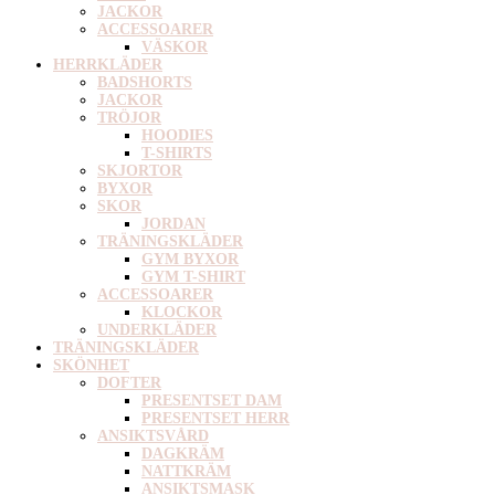
JACKOR
ACCESSOARER
VÄSKOR
HERRKLÄDER
BADSHORTS
JACKOR
TRÖJOR
HOODIES
T-SHIRTS
SKJORTOR
BYXOR
SKOR
JORDAN
TRÄNINGSKLÄDER
GYM BYXOR
GYM T-SHIRT
ACCESSOARER
KLOCKOR
UNDERKLÄDER
TRÄNINGSKLÄDER
SKÖNHET
DOFTER
PRESENTSET DAM
PRESENTSET HERR
ANSIKTSVÅRD
DAGKRÄM
NATTKRÄM
ANSIKTSMASK