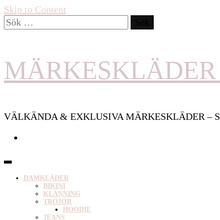
Skip to Content
Sök
efter:
MÄRKESKLÄDER 
VÄLKÄNDA & EXKLUSIVA MÄRKESKLÄDER – S
DAMKLÄDER
BIKINI
KLÄNNING
TRÖJOR
HOODIE
JEANS