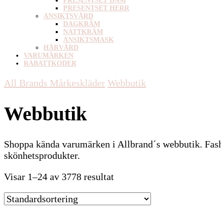
PRESENTSET DAM
PRESENTSET HERR
ANSIKTSVÅRD
DAGKRÄM
NATTKRÄM
ANSIKTSMASK
HÅRVÅRD
VARUMÄRKEN
RABATTKODER
All Brands Mårkeskläder
Webbutik
Webbutik
Shoppa kända varumärken i Allbrand´s webbutik. Fas
skönhetsprodukter.
Visar 1–24 av 3778 resultat