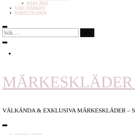
HÅRVÅRD
VARUMÄRKEN
RABATTKODER
Sök
efter:
MÄRKESKLÄDER 
VÄLKÄNDA & EXKLUSIVA MÄRKESKLÄDER – S