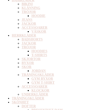
DAMKLÄDER
BIKINI
KLÄNNING
TRÖJOR
HOODIE
JEANS
JACKOR
ACCESSOARER
VÄSKOR
HERRKLÄDER
BADSHORTS
JACKOR
TRÖJOR
HOODIES
T-SHIRTS
SKJORTOR
BYXOR
SKOR
JORDAN
TRÄNINGSKLÄDER
GYM BYXOR
GYM T-SHIRT
ACCESSOARER
KLOCKOR
UNDERKLÄDER
TRÄNINGSKLÄDER
SKÖNHET
DOFTER