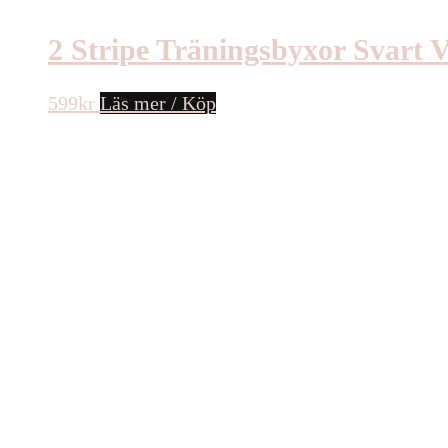
2 Stripe Träningsbyxor Svart V
599
kr
Läs mer / Köp