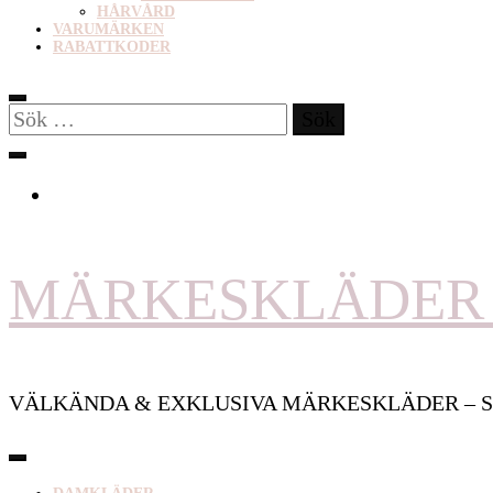
HÅRVÅRD
VARUMÄRKEN
RABATTKODER
Sök
efter:
MÄRKESKLÄDER 
VÄLKÄNDA & EXKLUSIVA MÄRKESKLÄDER – S