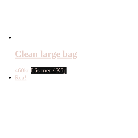
Clean large bag
460
kr
Läs mer / Köp
Rea!