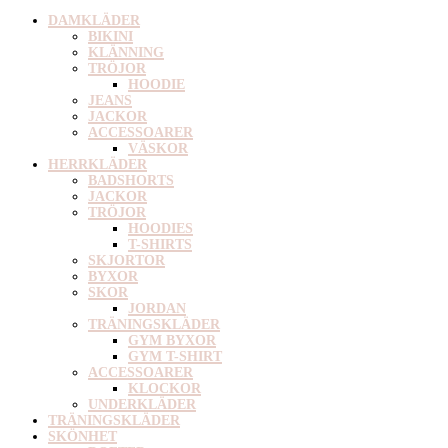
DAMKLÄDER
BIKINI
KLÄNNING
TRÖJOR
HOODIE
JEANS
JACKOR
ACCESSOARER
VÄSKOR
HERRKLÄDER
BADSHORTS
JACKOR
TRÖJOR
HOODIES
T-SHIRTS
SKJORTOR
BYXOR
SKOR
JORDAN
TRÄNINGSKLÄDER
GYM BYXOR
GYM T-SHIRT
ACCESSOARER
KLOCKOR
UNDERKLÄDER
TRÄNINGSKLÄDER
SKÖNHET