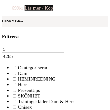
699
kr
Läs mer / Köp
HUSKY Filter
Filtrera
Okategoriserad
Dam
HEMINREDNING
Herr
Presenttips
SKÖNHET
Träningskläder Dam & Herr
Unisex