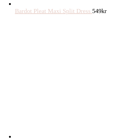
Bardot Pleat Maxi Split Dress
549
kr