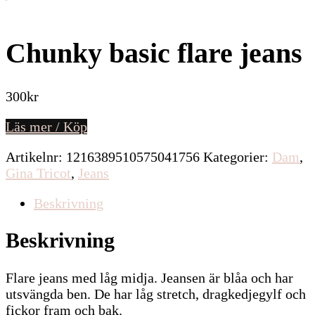
Chunky basic flare jeans
300
kr
Läs mer / Köp
Artikelnr:
1216389510575041756
Kategorier:
Dam
,
Gina Tricot
,
Jeans
Beskrivning
Beskrivning
Flare jeans med låg midja. Jeansen är blåa och har
utsvängda ben. De har låg stretch, dragkedjegylf och
fickor fram och bak.