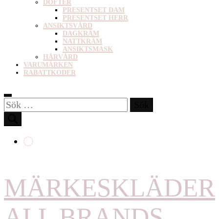
DOFTER
PRESENTSET DAM
PRESENTSET HERR
ANSIKTSVÅRD
DAGKRÄM
NATTKRÄM
ANSIKTSMASK
HÅRVÅRD
VARUMÄRKEN
RABATTKODER
Sök
efter:
MÄRKESKLÄDER
ALL BRANDS