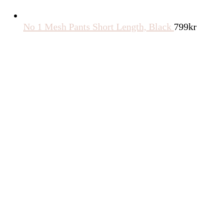
No 1 Mesh Pants Short Length, Black
799
kr