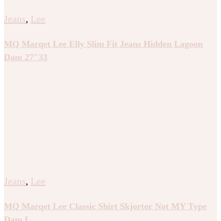
Jeans
,
Lee
MQ Marqet Lee Elly Slim Fit Jeans Hidden Lagoon
Dam 27″33
Jeans
,
Lee
MQ Marqet Lee Classic Shirt Skjortor Not MY Type
Dam L