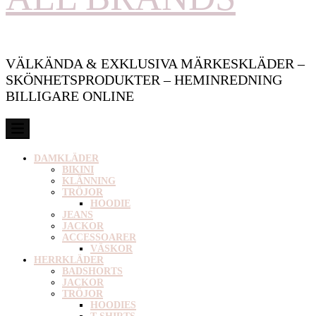
VÄLKÄNDA & EXKLUSIVA MÄRKESKLÄDER –
SKÖNHETSPRODUKTER – HEMINREDNING
BILLIGARE ONLINE
DAMKLÄDER
BIKINI
KLÄNNING
TRÖJOR
HOODIE
JEANS
JACKOR
ACCESSOARER
VÄSKOR
HERRKLÄDER
BADSHORTS
JACKOR
TRÖJOR
HOODIES