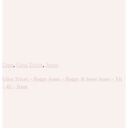
Dam
,
Gina Tricot
,
Jeans
Gina Tricot – Baggy jeans – Baggy & loose jeans – Vit
– 42 – Dam