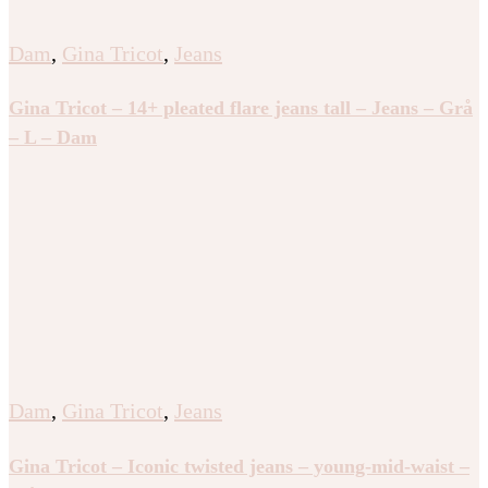
Dam
,
Gina Tricot
,
Jeans
Gina Tricot – 14+ pleated flare jeans tall – Jeans – Grå
– L – Dam
Dam
,
Gina Tricot
,
Jeans
Gina Tricot – Iconic twisted jeans – young-mid-waist –