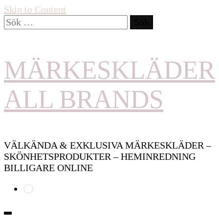
Skip to Content
Sök
efter:
MÄRKESKLÄDER
ALL BRANDS
VÄLKÄNDA & EXKLUSIVA MÄRKESKLÄDER –
SKÖNHETSPRODUKTER – HEMINREDNING
BILLIGARE ONLINE