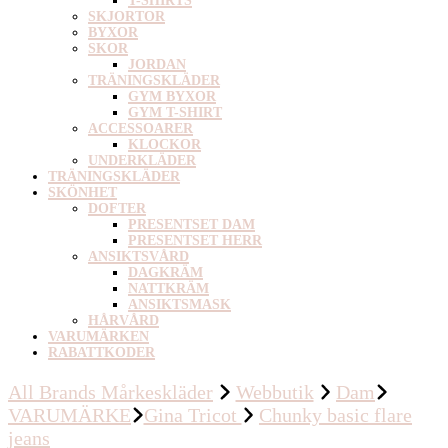
T-SHIRTS
SKJORTOR
BYXOR
SKOR
JORDAN
TRÄNINGSKLÄDER
GYM BYXOR
GYM T-SHIRT
ACCESSOARER
KLOCKOR
UNDERKLÄDER
TRÄNINGSKLÄDER
SKÖNHET
DOFTER
PRESENTSET DAM
PRESENTSET HERR
ANSIKTSVÅRD
DAGKRÄM
NATTKRÄM
ANSIKTSMASK
HÅRVÅRD
VARUMÄRKEN
RABATTKODER
All Brands Mårkeskläder
Webbutik
Dam
VARUMÄRKE
Gina Tricot
Chunky basic flare
jeans