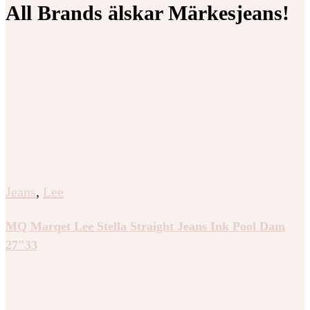
All Brands älskar Märkesjeans!
Jeans
,
Lee
MQ Marqet Lee Stella Straight Jeans Ink Pool Dam
27″33