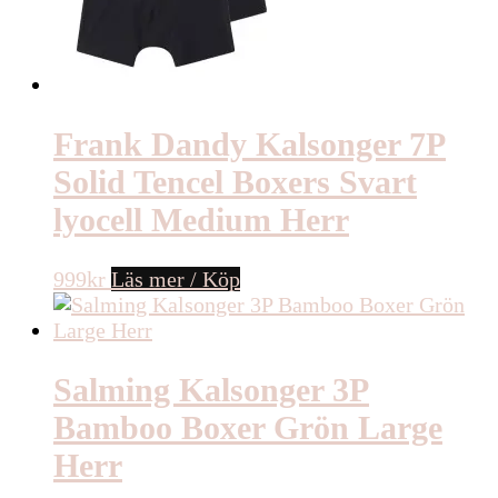
Frank Dandy Kalsonger 7P
Solid Tencel Boxers Svart
lyocell Medium Herr
999
kr
Läs mer / Köp
Salming Kalsonger 3P
Bamboo Boxer Grön Large
Herr