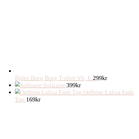
Björn Borg Borg T-shirt Vit, L
299
kr
Solitaire
399
kr
Onlbine Lalisa Emb
Top
169
kr