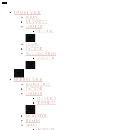
DAMKLÄDER
BIKINI
KLÄNNING
TRÖJOR
HOODIE
JEANS
JACKOR
ACCESSOARER
VÄSKOR
HERRKLÄDER
BADSHORTS
JACKOR
TRÖJOR
HOODIES
T-SHIRTS
SKJORTOR
BYXOR
SKOR
JORDAN