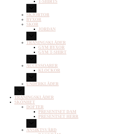
T-SHIRTS
SKJORTOR
BYXOR
SKOR
JORDAN
TRÄNINGSKLÄDER
GYM BYXOR
GYM T-SHIRT
ACCESSOARER
KLOCKOR
UNDERKLÄDER
TRÄNINGSKLÄDER
SKÖNHET
DOFTER
PRESENTSET DAM
PRESENTSET HERR
ANSIKTSVÅRD