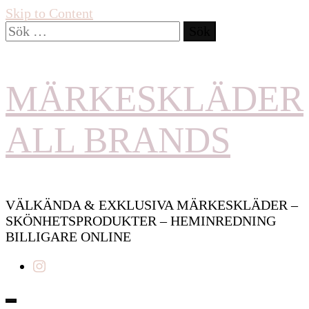
Skip to Content
Sök
efter:
MÄRKESKLÄDER
ALL BRANDS
VÄLKÄNDA & EXKLUSIVA MÄRKESKLÄDER –
SKÖNHETSPRODUKTER – HEMINREDNING
BILLIGARE ONLINE