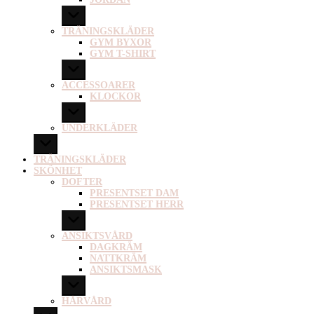
TRÄNINGSKLÄDER
GYM BYXOR
GYM T-SHIRT
ACCESSOARER
KLOCKOR
UNDERKLÄDER
TRÄNINGSKLÄDER
SKÖNHET
DOFTER
PRESENTSET DAM
PRESENTSET HERR
ANSIKTSVÅRD
DAGKRÄM
NATTKRÄM
ANSIKTSMASK
HÅRVÅRD