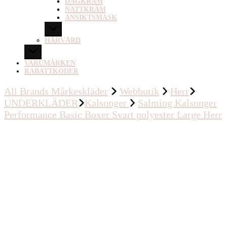
DAGKRÄM
NATTKRÄM
ANSIKTSMASK
HÅRVÅRD
VARUMÄRKEN
RABATTKODER
All Brands Mårkeskläder
Webbutik
Herr
UNDERKLÄDER
Kalsonger
Salming Kalsonger
Performance Basic Boxer Svart polyester Large Herr