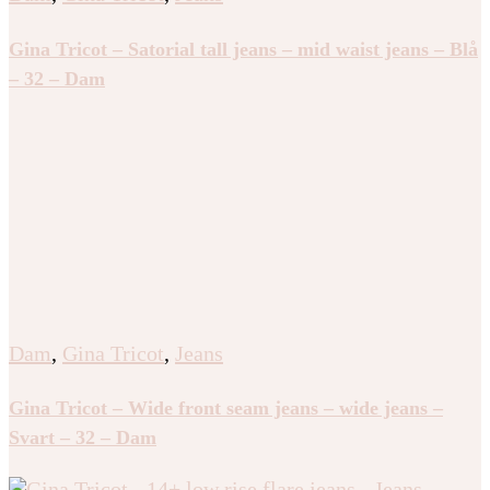
Gina Tricot – Satorial tall jeans – mid waist jeans – Blå
– 32 – Dam
Dam
,
Gina Tricot
,
Jeans
Gina Tricot – Wide front seam jeans – wide jeans –
Svart – 32 – Dam