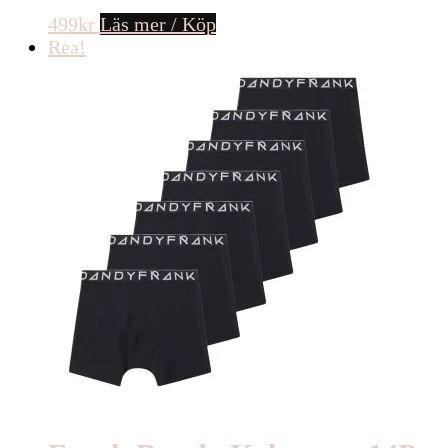
499
kr
Läs mer / Köp
Rea!