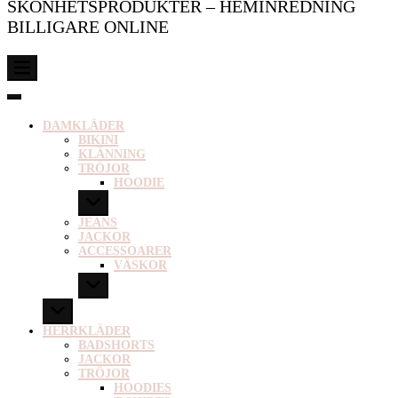
SKÖNHETSPRODUKTER – HEMINREDNING
BILLIGARE ONLINE
DAMKLÄDER
BIKINI
KLÄNNING
TRÖJOR
HOODIE
JEANS
JACKOR
ACCESSOARER
VÄSKOR
HERRKLÄDER
BADSHORTS
JACKOR
TRÖJOR
HOODIES