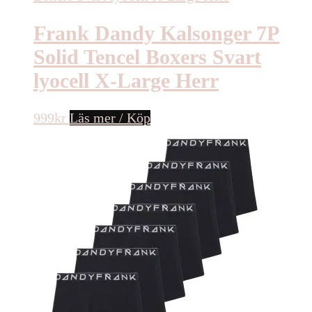
Frank Dandy Kalsonger 7P
Solid Tencel Boxers Svart
lyocell X-Large Herr
999
kr
Läs mer / Köp