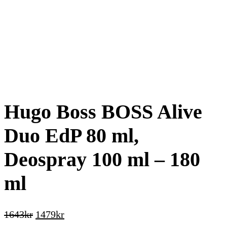
Hugo Boss BOSS Alive
Duo EdP 80 ml,
Deospray 100 ml – 180
ml
Det
Det
1643
kr
1479
kr
ursprungliga
nuvarande