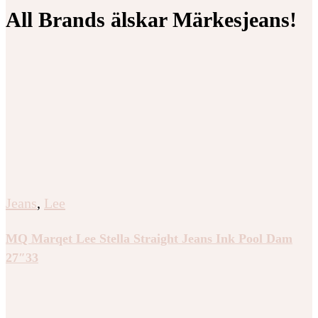
All Brands älskar Märkesjeans!
Jeans
,
Lee
MQ Marqet Lee Stella Straight Jeans Ink Pool Dam
27″33