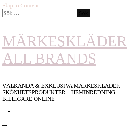
Skip to Content
Sök
efter:
MÄRKESKLÄDER
ALL BRANDS
VÄLKÄNDA & EXKLUSIVA MÄRKESKLÄDER –
SKÖNHETSPRODUKTER – HEMINREDNING
BILLIGARE ONLINE