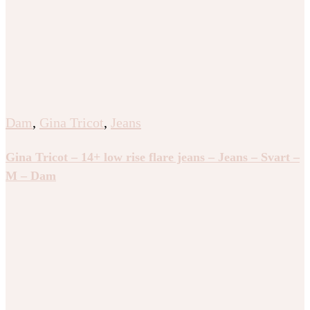
Dam
,
Gina Tricot
,
Jeans
Gina Tricot – 14+ low rise flare jeans – Jeans – Svart –
M – Dam