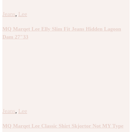
Jeans
,
Lee
MQ Marqet Lee Elly Slim Fit Jeans Hidden Lagoon
Dam 27″33
Jeans
,
Lee
MQ Marqet Lee Classic Shirt Skjortor Not MY Type