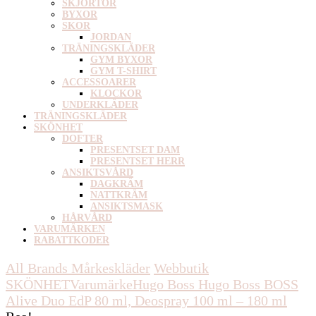
SKJORTOR
BYXOR
SKOR
JORDAN
TRÄNINGSKLÄDER
GYM BYXOR
GYM T-SHIRT
ACCESSOARER
KLOCKOR
UNDERKLÄDER
TRÄNINGSKLÄDER
SKÖNHET
DOFTER
PRESENTSET DAM
PRESENTSET HERR
ANSIKTSVÅRD
DAGKRÄM
NATTKRÄM
ANSIKTSMASK
HÅRVÅRD
VARUMÄRKEN
RABATTKODER
All Brands Mårkeskläder
Webbutik
SKÖNHET
Varumärke
Hugo Boss
Hugo Boss BOSS
Alive Duo EdP 80 ml, Deospray 100 ml – 180 ml