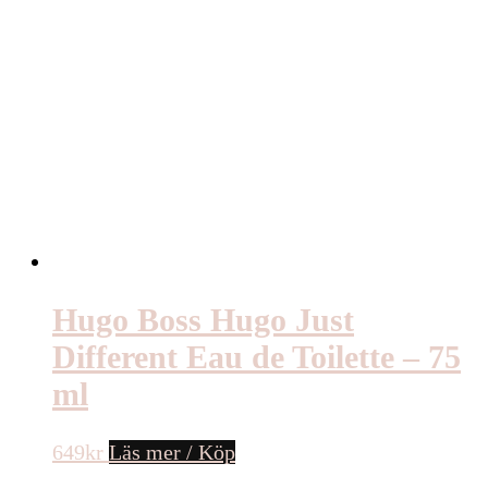
Hugo Boss Hugo Just
Different Eau de Toilette – 75
ml
649
kr
Läs mer / Köp