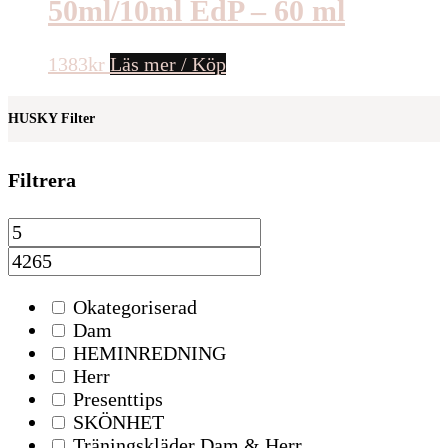
50ml/10ml EdP – 60 ml
1383
kr
Läs mer / Köp
HUSKY Filter
Filtrera
Okategoriserad
Dam
HEMINREDNING
Herr
Presenttips
SKÖNHET
Träningskläder Dam & Herr