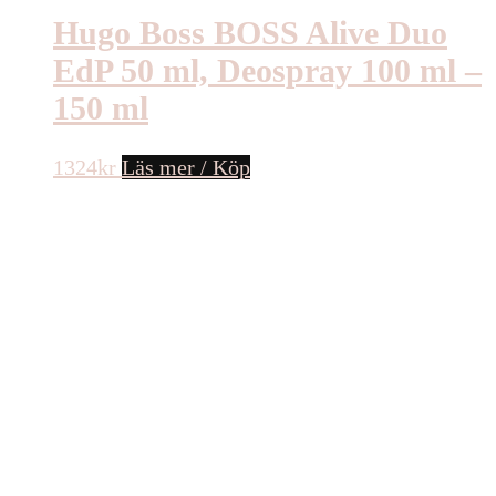
Hugo Boss BOSS Alive Duo
EdP 50 ml, Deospray 100 ml –
150 ml
1324
kr
Läs mer / Köp