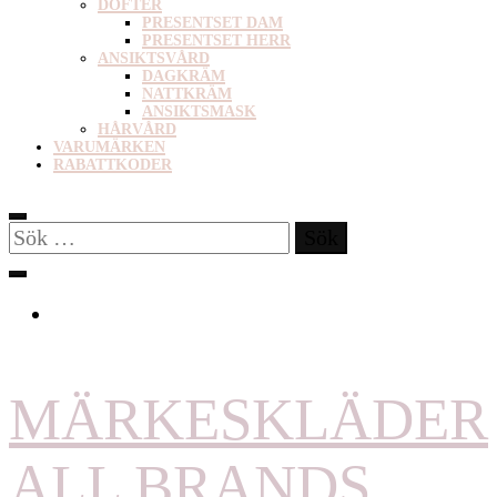
DOFTER
PRESENTSET DAM
PRESENTSET HERR
ANSIKTSVÅRD
DAGKRÄM
NATTKRÄM
ANSIKTSMASK
HÅRVÅRD
VARUMÄRKEN
RABATTKODER
Sök
efter:
MÄRKESKLÄDER
ALL BRANDS