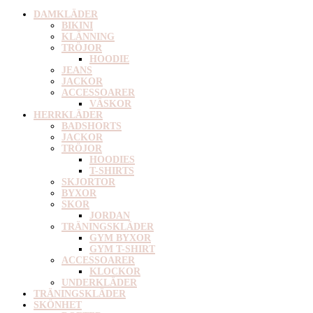
DAMKLÄDER
BIKINI
KLÄNNING
TRÖJOR
HOODIE
JEANS
JACKOR
ACCESSOARER
VÄSKOR
HERRKLÄDER
BADSHORTS
JACKOR
TRÖJOR
HOODIES
T-SHIRTS
SKJORTOR
BYXOR
SKOR
JORDAN
TRÄNINGSKLÄDER
GYM BYXOR
GYM T-SHIRT
ACCESSOARER
KLOCKOR
UNDERKLÄDER
TRÄNINGSKLÄDER
SKÖNHET