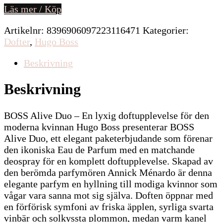
Läs mer / Köp
priset
priset
var:
är:
Artikelnr:
8396906097223116471
Kategorier:
1643kr.
1479kr.
Dofter
,
Hugo Boss
Beskrivning
Beskrivning
BOSS Alive Duo – En lyxig doftupplevelse för den
moderna kvinnan Hugo Boss presenterar BOSS
Alive Duo, ett elegant paketerbjudande som förenar
den ikoniska Eau de Parfum med en matchande
deospray för en komplett doftupplevelse. Skapad av
den berömda parfymören Annick Ménardo är denna
elegante parfym en hyllning till modiga kvinnor som
vågar vara sanna mot sig själva. Doften öppnar med
en förförisk symfoni av friska äpplen, syrliga svarta
vinbär och solkyssta plommon, medan varm kanel