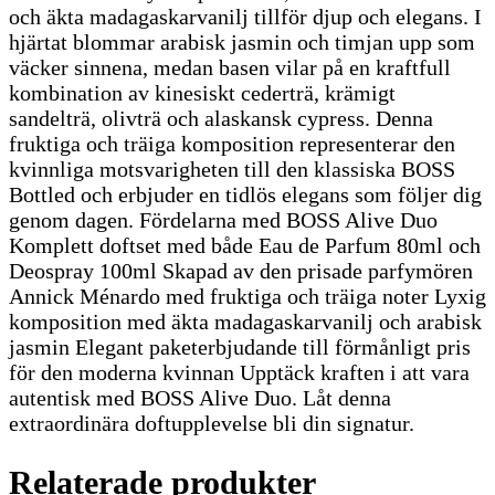
och äkta madagaskarvanilj tillför djup och elegans. I
hjärtat blommar arabisk jasmin och timjan upp som
väcker sinnena, medan basen vilar på en kraftfull
kombination av kinesiskt cederträ, krämigt
sandelträ, olivträ och alaskansk cypress. Denna
fruktiga och träiga komposition representerar den
kvinnliga motsvarigheten till den klassiska BOSS
Bottled och erbjuder en tidlös elegans som följer dig
genom dagen. Fördelarna med BOSS Alive Duo
Komplett doftset med både Eau de Parfum 80ml och
Deospray 100ml Skapad av den prisade parfymören
Annick Ménardo med fruktiga och träiga noter Lyxig
komposition med äkta madagaskarvanilj och arabisk
jasmin Elegant paketerbjudande till förmånligt pris
för den moderna kvinnan Upptäck kraften i att vara
autentisk med BOSS Alive Duo. Låt denna
extraordinära doftupplevelse bli din signatur.
Relaterade produkter