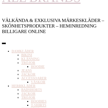
VÄLKÄNDA & EXKLUSIVA MÄRKESKLÄDER –
SKÖNHETSPRODUKTER – HEMINREDNING
BILLIGARE ONLINE
DAMKLÄDER
BIKINI
KLÄNNING
TRÖJOR
HOODIE
JEANS
JACKOR
ACCESSOARER
VÄSKOR
HERRKLÄDER
BADSHORTS
JACKOR
TRÖJOR
HOODIES
T-SHIRTS