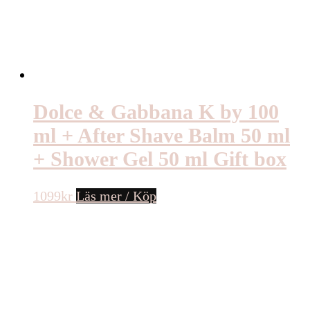
Dolce & Gabbana K by 100
ml + After Shave Balm 50 ml
+ Shower Gel 50 ml Gift box
1099
kr
Läs mer / Köp