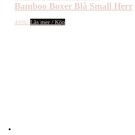
Bamboo Boxer Blå Small Herr
499
kr
Läs mer / Köp