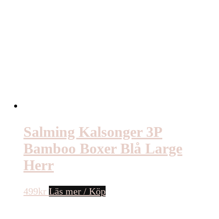
Salming Kalsonger 3P
Bamboo Boxer Blå Large
Herr
499
kr
Läs mer / Köp