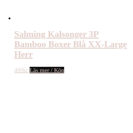
Salming Kalsonger 3P
Bamboo Boxer Blå XX-Large
Herr
499
kr
Läs mer / Köp