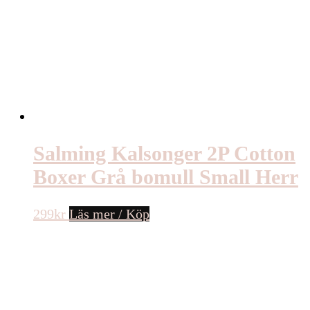
Salming Kalsonger 2P Cotton
Boxer Grå bomull Small Herr
299
kr
Läs mer / Köp