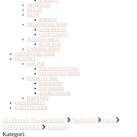
T-SHIRTS
SKJORTOR
BYXOR
SKOR
JORDAN
TRÄNINGSKLÄDER
GYM BYXOR
GYM T-SHIRT
ACCESSOARER
KLOCKOR
UNDERKLÄDER
TRÄNINGSKLÄDER
SKÖNHET
DOFTER
PRESENTSET DAM
PRESENTSET HERR
ANSIKTSVÅRD
DAGKRÄM
NATTKRÄM
ANSIKTSMASK
HÅRVÅRD
VARUMÄRKEN
RABATTKODER
All Brands Mårkeskläder
Webbutik
Herr
VARUMÄRKE
Salming
Kategori
: