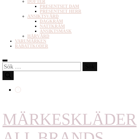
DOFTER
PRESENTSET DAM
PRESENTSET HERR
ANSIKTSVÅRD
DAGKRÄM
NATTKRÄM
ANSIKTSMASK
HÅRVÅRD
VARUMÄRKEN
RABATTKODER
Sök
efter:
MÄRKESKLÄDER
ALL BRANDS