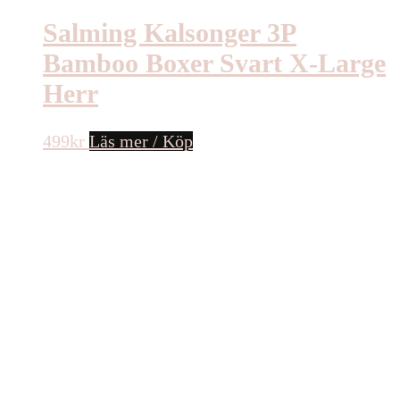
Salming Kalsonger 3P
Bamboo Boxer Svart X-Large
Herr
499
kr
Läs mer / Köp