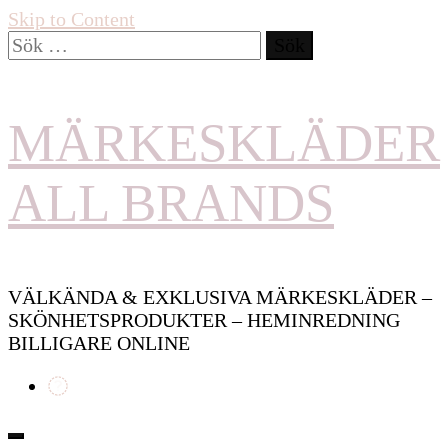
Skip to Content
Sök
efter:
MÄRKESKLÄDER
ALL BRANDS
VÄLKÄNDA & EXKLUSIVA MÄRKESKLÄDER –
SKÖNHETSPRODUKTER – HEMINREDNING
BILLIGARE ONLINE