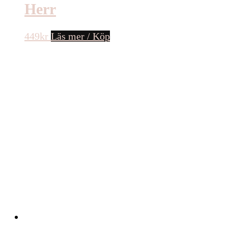
Herr
449
kr
Läs mer / Köp