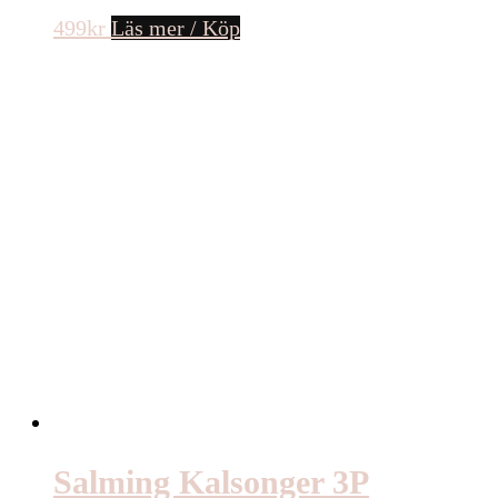
499
kr
Läs mer / Köp
Salming Kalsonger 3P