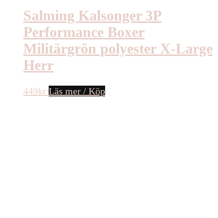
Salming Kalsonger 3P
Performance Boxer
Militärgrön polyester X-Large
Herr
449
kr
Läs mer / Köp