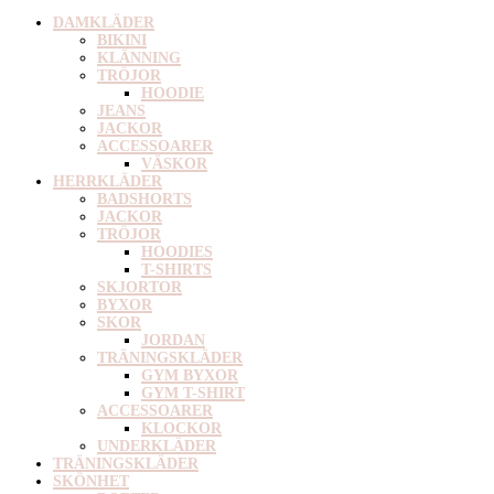
DAMKLÄDER
BIKINI
KLÄNNING
TRÖJOR
HOODIE
JEANS
JACKOR
ACCESSOARER
VÄSKOR
HERRKLÄDER
BADSHORTS
JACKOR
TRÖJOR
HOODIES
T-SHIRTS
SKJORTOR
BYXOR
SKOR
JORDAN
TRÄNINGSKLÄDER
GYM BYXOR
GYM T-SHIRT
ACCESSOARER
KLOCKOR
UNDERKLÄDER
TRÄNINGSKLÄDER
SKÖNHET