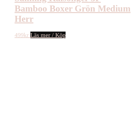
Bamboo Boxer Grön Medium
Herr
499
kr
Läs mer / Köp