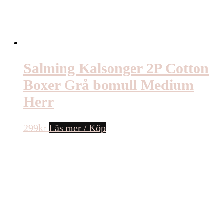
Salming Kalsonger 2P Cotton
Boxer Grå bomull Medium
Herr
299
kr
Läs mer / Köp