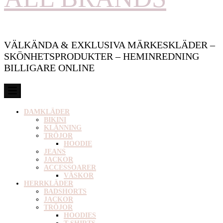
VÄLKÄNDA & EXKLUSIVA MÄRKESKLÄDER –
SKÖNHETSPRODUKTER – HEMINREDNING
BILLIGARE ONLINE
DAMKLÄDER
BIKINI
KLÄNNING
TRÖJOR
HOODIE
JEANS
JACKOR
ACCESSOARER
VÄSKOR
HERRKLÄDER
BADSHORTS
JACKOR
TRÖJOR
HOODIES