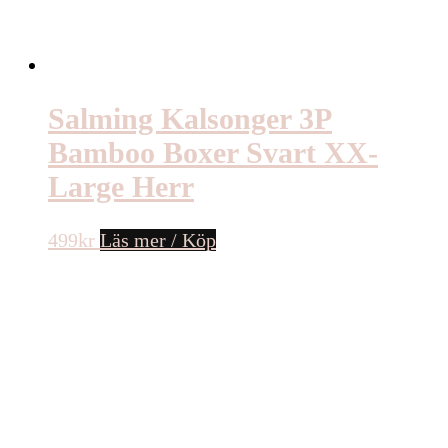
Salming Kalsonger 3P
Bamboo Boxer Svart XX-
Large Herr
499
kr
Läs mer / Köp