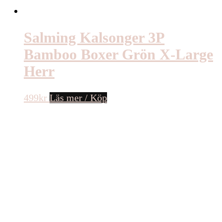
Salming Kalsonger 3P
Bamboo Boxer Grön X-Large
Herr
499
kr
Läs mer / Köp