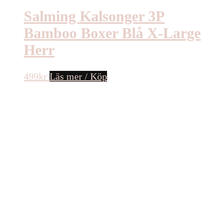
Salming Kalsonger 3P
Bamboo Boxer Blå X-Large
Herr
499
kr
Läs mer / Köp