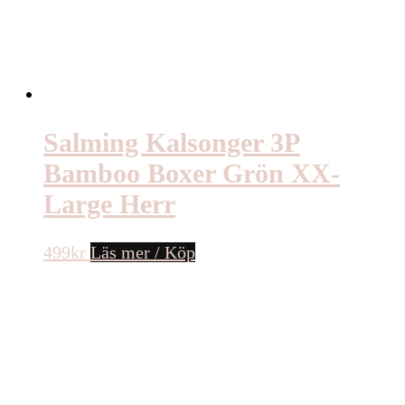
Salming Kalsonger 3P
Bamboo Boxer Grön XX-
Large Herr
499
kr
Läs mer / Köp