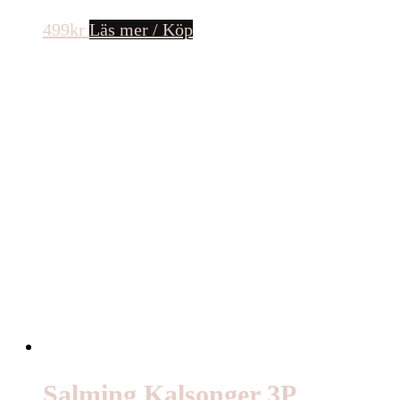
499
kr
Läs mer / Köp
Salming Kalsonger 3P