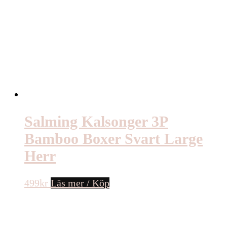
Salming Kalsonger 3P
Bamboo Boxer Svart Large
Herr
499
kr
Läs mer / Köp