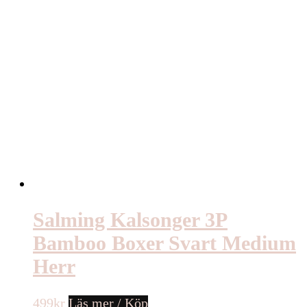
Salming Kalsonger 3P
Bamboo Boxer Svart Medium
Herr
499
kr
Läs mer / Köp