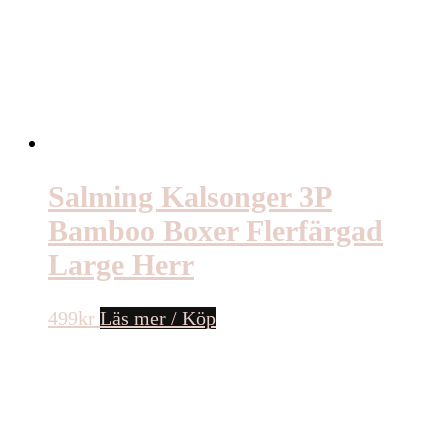
Salming Kalsonger 3P
Bamboo Boxer Flerfärgad
Large Herr
499
kr
Läs mer / Köp