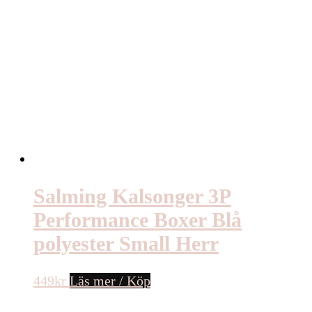
Salming Kalsonger 3P
Performance Boxer Blå
polyester Small Herr
449
kr
Läs mer / Köp