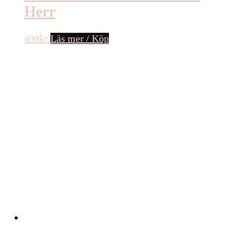
Herr
499
kr
Läs mer / Köp