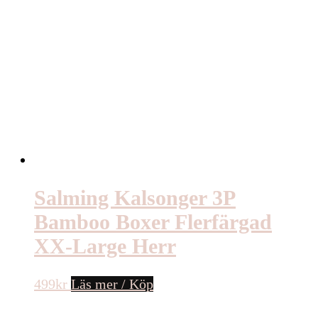
Salming Kalsonger 3P
Bamboo Boxer Flerfärgad
XX-Large Herr
499
kr
Läs mer / Köp