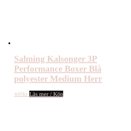
Salming Kalsonger 3P
Performance Boxer Blå
polyester Medium Herr
449
kr
Läs mer / Köp