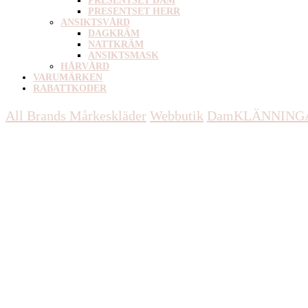
PRESENTSET DAM
PRESENTSET HERR
ANSIKTSVÅRD
DAGKRÄM
NATTKRÄM
ANSIKTSMASK
HÅRVÅRD
VARUMÄRKEN
RABATTKODER
All Brands Mårkeskläder
Webbutik
Dam
KLÄNNING