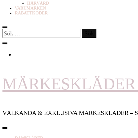
HÅRVÅRD
VARUMÄRKEN
RABATTKODER
Sök
efter:
MÄRKESKLÄDER 
VÄLKÄNDA & EXKLUSIVA MÄRKESKLÄDER – S