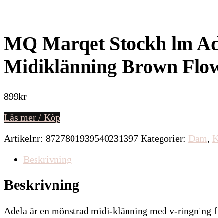
MQ Marqet Stockh lm Ad
Midiklänning Brown Flo
899
kr
Läs mer / Köp
Artikelnr:
8727801939540231397
Kategorier:
Dam
,
Beskrivning
Beskrivning
Adela är en mönstrad midi-klänning med v-ringning 