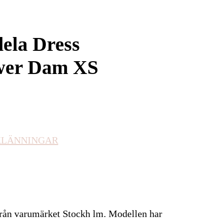
ela Dress
wer Dam XS
KLÄNNINGAR
från varumärket Stockh lm. Modellen har