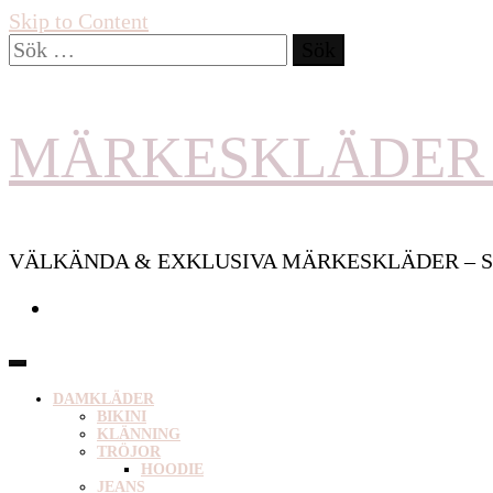
Skip to Content
Sök
efter:
MÄRKESKLÄDER 
VÄLKÄNDA & EXKLUSIVA MÄRKESKLÄDER – S
DAMKLÄDER
BIKINI
KLÄNNING
TRÖJOR
HOODIE
JEANS