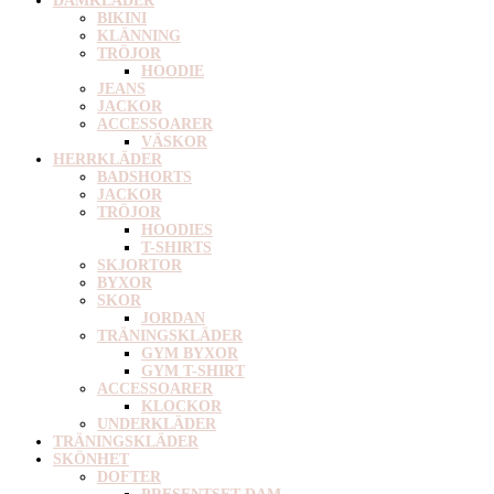
DAMKLÄDER
BIKINI
KLÄNNING
TRÖJOR
HOODIE
JEANS
JACKOR
ACCESSOARER
VÄSKOR
HERRKLÄDER
BADSHORTS
JACKOR
TRÖJOR
HOODIES
T-SHIRTS
SKJORTOR
BYXOR
SKOR
JORDAN
TRÄNINGSKLÄDER
GYM BYXOR
GYM T-SHIRT
ACCESSOARER
KLOCKOR
UNDERKLÄDER
TRÄNINGSKLÄDER
SKÖNHET
DOFTER