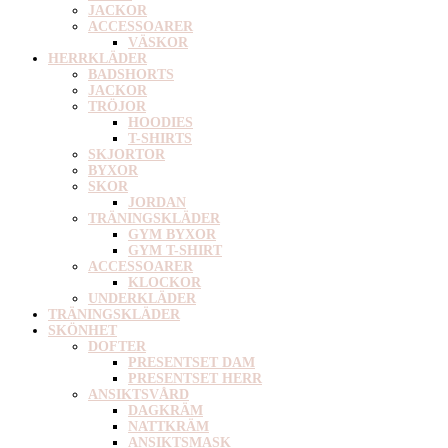
JACKOR
ACCESSOARER
VÄSKOR
HERRKLÄDER
BADSHORTS
JACKOR
TRÖJOR
HOODIES
T-SHIRTS
SKJORTOR
BYXOR
SKOR
JORDAN
TRÄNINGSKLÄDER
GYM BYXOR
GYM T-SHIRT
ACCESSOARER
KLOCKOR
UNDERKLÄDER
TRÄNINGSKLÄDER
SKÖNHET
DOFTER
PRESENTSET DAM
PRESENTSET HERR
ANSIKTSVÅRD
DAGKRÄM
NATTKRÄM
ANSIKTSMASK