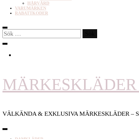
HÅRVÅRD
VARUMÄRKEN
RABATTKODER
Sök
efter:
MÄRKESKLÄDER 
VÄLKÄNDA & EXKLUSIVA MÄRKESKLÄDER – S