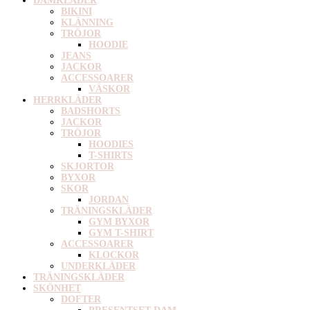
DAMKLÄDER
BIKINI
KLÄNNING
TRÖJOR
HOODIE
JEANS
JACKOR
ACCESSOARER
VÄSKOR
HERRKLÄDER
BADSHORTS
JACKOR
TRÖJOR
HOODIES
T-SHIRTS
SKJORTOR
BYXOR
SKOR
JORDAN
TRÄNINGSKLÄDER
GYM BYXOR
GYM T-SHIRT
ACCESSOARER
KLOCKOR
UNDERKLÄDER
TRÄNINGSKLÄDER
SKÖNHET
DOFTER