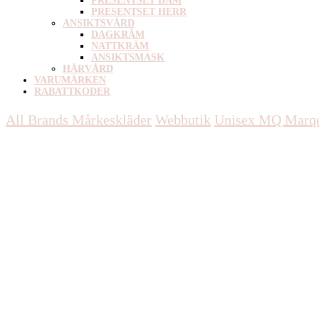
PRESENTSET DAM
PRESENTSET HERR
ANSIKTSVÅRD
DAGKRÄM
NATTKRÄM
ANSIKTSMASK
HÅRVÅRD
VARUMÄRKEN
RABATTKODER
All Brands Mårkeskläder
Webbutik
Unisex
MQ Marqet