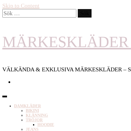
Skip to Content
Sök
efter:
MÄRKESKLÄDER 
VÄLKÄNDA & EXKLUSIVA MÄRKESKLÄDER – S
DAMKLÄDER
BIKINI
KLÄNNING
TRÖJOR
HOODIE
JEANS