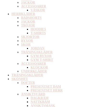
JACKOR
ACCESSOARER
VÄSKOR
HERRKLÄDER
BADSHORTS
JACKOR
TRÖJOR
HOODIES
T-SHIRTS
SKJORTOR
BYXOR
SKOR
JORDAN
TRÄNINGSKLÄDER
GYM BYXOR
GYM T-SHIRT
ACCESSOARER
KLOCKOR
UNDERKLÄDER
TRÄNINGSKLÄDER
SKÖNHET
DOFTER
PRESENTSET DAM
PRESENTSET HERR
ANSIKTSVÅRD
DAGKRÄM
NATTKRÄM
ANSIKTSMASK