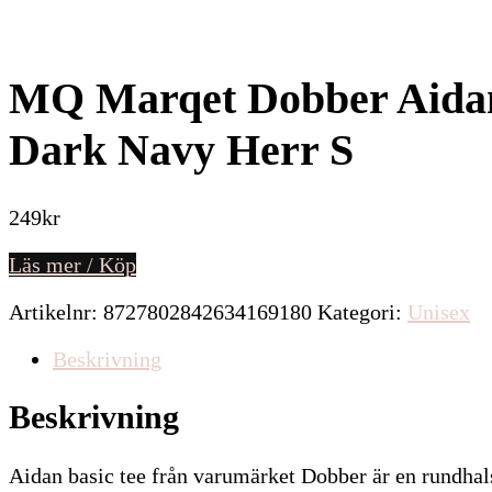
MQ Marqet Dobber Aidan 
Dark Navy Herr S
249
kr
Läs mer / Köp
Artikelnr:
8727802842634169180
Kategori:
Unisex
Beskrivning
Beskrivning
Aidan basic tee från varumärket Dobber är en rundhals