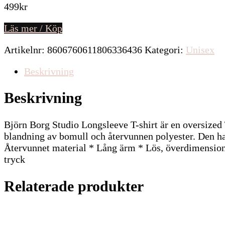
499
kr
Läs mer / Köp
Artikelnr:
8606760611806336436
Kategori:
Unisex
Beskrivning
Beskrivning
Björn Borg Studio Longsleeve T-shirt är en oversized T
blandning av bomull och återvunnen polyester. Den ha
Återvunnet material * Lång ärm * Lös, överdimension
tryck
Relaterade produkter