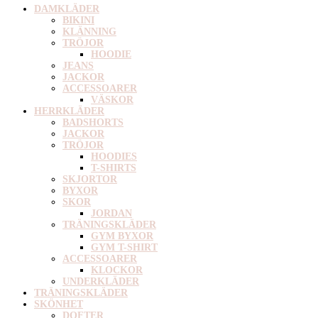
DAMKLÄDER
BIKINI
KLÄNNING
TRÖJOR
HOODIE
JEANS
JACKOR
ACCESSOARER
VÄSKOR
HERRKLÄDER
BADSHORTS
JACKOR
TRÖJOR
HOODIES
T-SHIRTS
SKJORTOR
BYXOR
SKOR
JORDAN
TRÄNINGSKLÄDER
GYM BYXOR
GYM T-SHIRT
ACCESSOARER
KLOCKOR
UNDERKLÄDER
TRÄNINGSKLÄDER
SKÖNHET
DOFTER