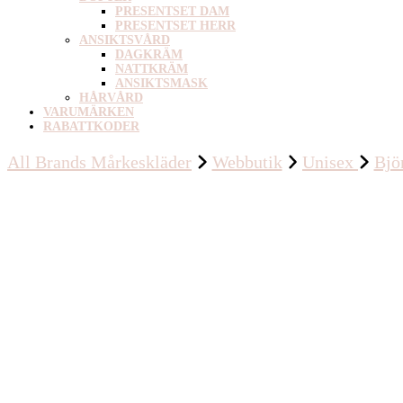
PRESENTSET DAM
PRESENTSET HERR
ANSIKTSVÅRD
DAGKRÄM
NATTKRÄM
ANSIKTSMASK
HÅRVÅRD
VARUMÄRKEN
RABATTKODER
All Brands Mårkeskläder
Webbutik
Unisex
Bjö