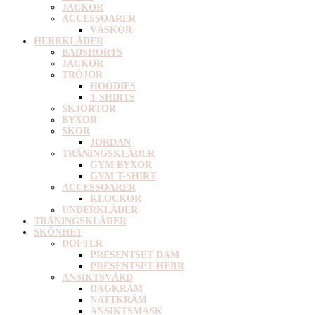
JACKOR
ACCESSOARER
VÄSKOR
HERRKLÄDER
BADSHORTS
JACKOR
TRÖJOR
HOODIES
T-SHIRTS
SKJORTOR
BYXOR
SKOR
JORDAN
TRÄNINGSKLÄDER
GYM BYXOR
GYM T-SHIRT
ACCESSOARER
KLOCKOR
UNDERKLÄDER
TRÄNINGSKLÄDER
SKÖNHET
DOFTER
PRESENTSET DAM
PRESENTSET HERR
ANSIKTSVÅRD
DAGKRÄM
NATTKRÄM
ANSIKTSMASK