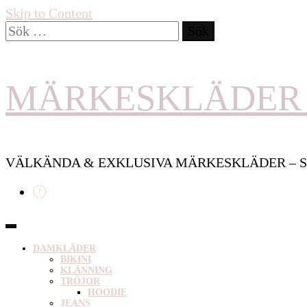
Skip to Content
Sök
efter:
MÄRKESKLÄDER 
VÄLKÄNDA & EXKLUSIVA MÄRKESKLÄDER – S
DAMKLÄDER
BIKINI
KLÄNNING
TRÖJOR
HOODIE
JEANS