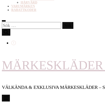
HÅRVÅRD
VARUMÄRKEN
RABATTKODER
Sök
efter:
MÄRKESKLÄDER 
VÄLKÄNDA & EXKLUSIVA MÄRKESKLÄDER – S