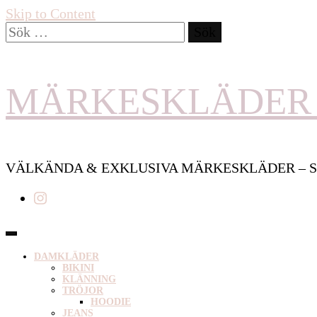
Skip to Content
Sök
efter:
MÄRKESKLÄDER 
VÄLKÄNDA & EXKLUSIVA MÄRKESKLÄDER – S
DAMKLÄDER
BIKINI
KLÄNNING
TRÖJOR
HOODIE
JEANS