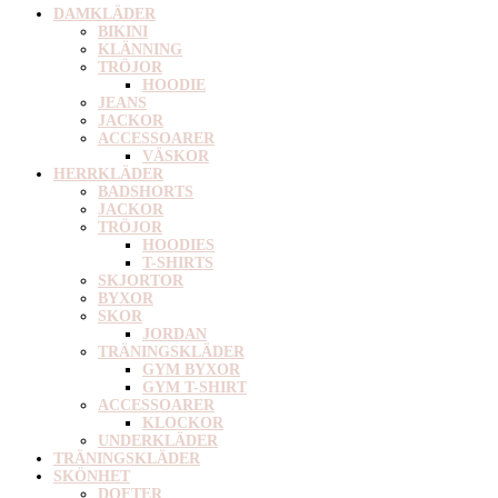
DAMKLÄDER
BIKINI
KLÄNNING
TRÖJOR
HOODIE
JEANS
JACKOR
ACCESSOARER
VÄSKOR
HERRKLÄDER
BADSHORTS
JACKOR
TRÖJOR
HOODIES
T-SHIRTS
SKJORTOR
BYXOR
SKOR
JORDAN
TRÄNINGSKLÄDER
GYM BYXOR
GYM T-SHIRT
ACCESSOARER
KLOCKOR
UNDERKLÄDER
TRÄNINGSKLÄDER
SKÖNHET
DOFTER