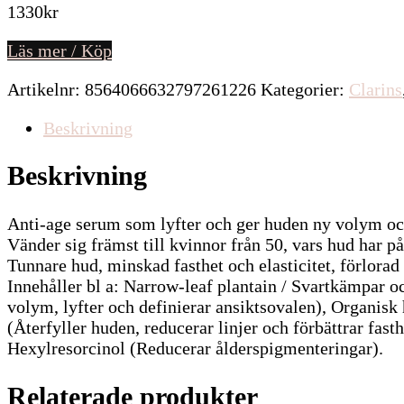
1330
kr
Läs mer / Köp
Artikelnr:
8564066632797261226
Kategorier:
Clarins
Beskrivning
Beskrivning
Anti-age serum som lyfter och ger huden ny volym oc
Vänder sig främst till kvinnor från 50, vars hud har 
Tunnare hud, minskad fasthet och elasticitet, förlorad
Innehåller bl a: Narrow-leaf plantain / Svartkämpar o
volym, lyfter och definierar ansiktsovalen), Organisk
(Återfyller huden, reducerar linjer och förbättrar fas
Hexylresorcinol (Reducerar ålderspigmenteringar).
Relaterade produkter