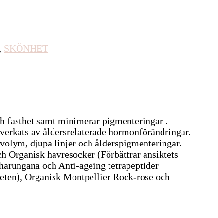
,
SKÖNHET
h fasthet samt minimerar pigmenteringar .
påverkats av åldersrelaterade hormonförändringar.
 volym, djupa linjer och ålderspigmenteringar.
ch Organisk havresocker (Förbättrar ansiktets
 harungana och Anti-ageing tetrapeptider
theten), Organisk Montpellier Rock-rose och