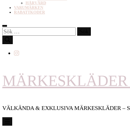
HÅRVÅRD
VARUMÄRKEN
RABATTKODER
Sök
efter:
MÄRKESKLÄDER 
VÄLKÄNDA & EXKLUSIVA MÄRKESKLÄDER – S