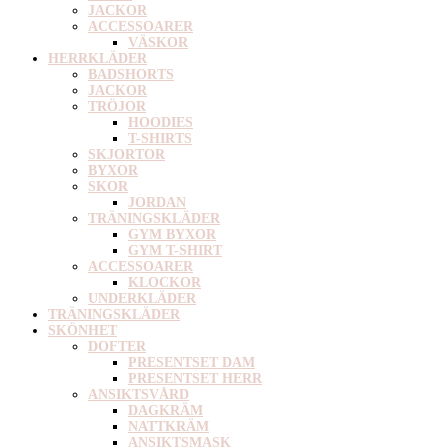
JACKOR
ACCESSOARER
VÄSKOR
HERRKLÄDER
BADSHORTS
JACKOR
TRÖJOR
HOODIES
T-SHIRTS
SKJORTOR
BYXOR
SKOR
JORDAN
TRÄNINGSKLÄDER
GYM BYXOR
GYM T-SHIRT
ACCESSOARER
KLOCKOR
UNDERKLÄDER
TRÄNINGSKLÄDER
SKÖNHET
DOFTER
PRESENTSET DAM
PRESENTSET HERR
ANSIKTSVÅRD
DAGKRÄM
NATTKRÄM
ANSIKTSMASK