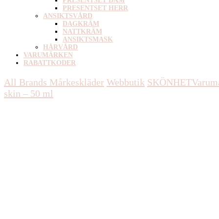
PRESENTSET DAM
PRESENTSET HERR
ANSIKTSVÅRD
DAGKRÄM
NATTKRÄM
ANSIKTSMASK
HÅRVÅRD
VARUMÄRKEN
RABATTKODER
All Brands Mårkeskläder
Webbutik
SKÖNHET
Varum
skin – 50 ml