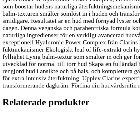
som boostar hudens naturliga återfuktningsmekanisme
balm-texturen smälter sömlöst in i huden och transform
smidigare. Resultatet är en hud med förnyad lyster oc
dagen. Denna veganska och parabenfriska formula ko
naturliga ingredienser för en verkligt avancerad hud
exceptionell Hyaluronic Power Complex från Clarins 
fuktmekanismer Ekologiskt leaf of life-extrakt och hy
fyllighet Lyxig balm-textur som smälter in och ger f
utvecklad för normal till torr hud Skapa en fulländad
rengjord hud i ansikte och på hals, och komplettera
för extra intensiv återfuktning. Upplev Clarins expe
transformerande dagkräm. Förfina din hudvårdsrutin 
Relaterade produkter