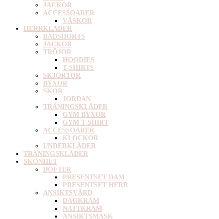
JACKOR
ACCESSOARER
VÄSKOR
HERRKLÄDER
BADSHORTS
JACKOR
TRÖJOR
HOODIES
T-SHIRTS
SKJORTOR
BYXOR
SKOR
JORDAN
TRÄNINGSKLÄDER
GYM BYXOR
GYM T-SHIRT
ACCESSOARER
KLOCKOR
UNDERKLÄDER
TRÄNINGSKLÄDER
SKÖNHET
DOFTER
PRESENTSET DAM
PRESENTSET HERR
ANSIKTSVÅRD
DAGKRÄM
NATTKRÄM
ANSIKTSMASK