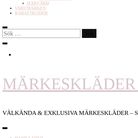
HÅRVÅRD
VARUMÄRKEN
RABATTKODER
Sök
efter:
MÄRKESKLÄDER 
VÄLKÄNDA & EXKLUSIVA MÄRKESKLÄDER – S