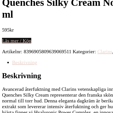
Quenches Silky Cream Nor
ml
595
kr
Läs mer / Köp
Artikelnr:
8396905809639069511
Kategorier:
Clarins
Beskrivning
Beskrivning
Avancerad återfuktning med Clarins vetenskapliga in
Quenches Silky Cream representerar den franska skön
normal till torr hud. Denna eleganta dagkräm är berik
extrakt som levererar intensiv återfuktning och ger hu
hjärta finner vi Hyaluronic Power Complex, en innova