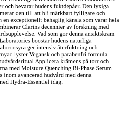
r och bevarar hudens fuktdepåer. Den lyxiga
erar den till att bli märkbart fylligare och
h en exceptionellt behaglig känsla som varar hela
mbinerar Clarins decennier av forskning med
vårdsupplevelse. Vad som gör denna ansiktskräm
Laboratories boostar hudens naturliga
aluronsyra ger intensiv återfuktning och
örnyad lyster Vegansk och parabenfri formula
 hudvårdsritual Applicera krämens på torr och
 gärna med Moisture Quenching Bi-Phase Serum
rtis inom avancerad hudvård med denna
med Hydra-Essentiel idag.