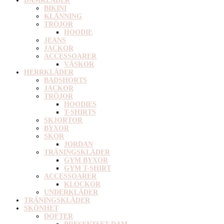
DAMKLÄDER
BIKINI
KLÄNNING
TRÖJOR
HOODIE
JEANS
JACKOR
ACCESSOARER
VÄSKOR
HERRKLÄDER
BADSHORTS
JACKOR
TRÖJOR
HOODIES
T-SHIRTS
SKJORTOR
BYXOR
SKOR
JORDAN
TRÄNINGSKLÄDER
GYM BYXOR
GYM T-SHIRT
ACCESSOARER
KLOCKOR
UNDERKLÄDER
TRÄNINGSKLÄDER
SKÖNHET
DOFTER