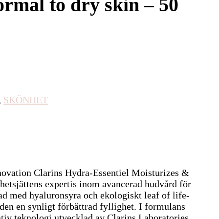
mal to dry skin – 50
,
SKÖNHET
novation Clarins Hydra-Essentiel Moisturizes &
hetsjättens expertis inom avancerad hudvård för
ad med hyaluronsyra och ekologiskt leaf of life-
den en synligt förbättrad fyllighet. I formulans
tiv teknologi utvecklad av Clarins Laboratories