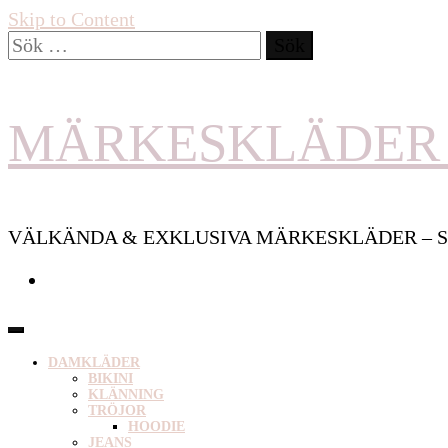
Skip to Content
Sök
efter:
MÄRKESKLÄDER 
VÄLKÄNDA & EXKLUSIVA MÄRKESKLÄDER – S
DAMKLÄDER
BIKINI
KLÄNNING
TRÖJOR
HOODIE
JEANS