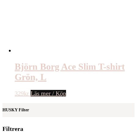
Björn Borg Ace Slim T-shirt
Grön, L
329
kr
Läs mer / Köp
HUSKY Filter
Filtrera