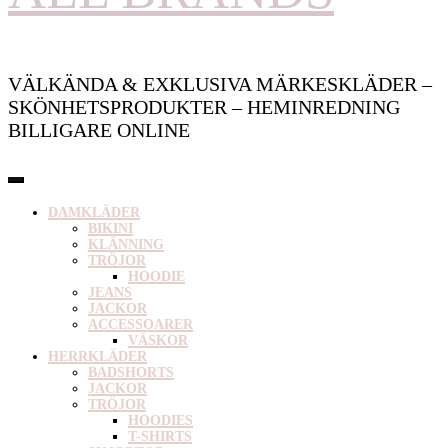
VÄLKÄNDA & EXKLUSIVA MÄRKESKLÄDER –
SKÖNHETSPRODUKTER – HEMINREDNING
BILLIGARE ONLINE
DAMKLÄDER
BIKINI
KLÄNNING
TRÖJOR
HOODIE
JEANS
JACKOR
ACCESSOARER
VÄSKOR
HERRKLÄDER
BADSHORTS
JACKOR
TRÖJOR
HOODIES
T-SHIRTS