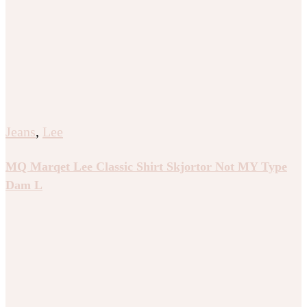
Jeans
,
Lee
MQ Marqet Lee Classic Shirt Skjortor Not MY Type
Dam L