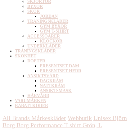
SKJORTOR
BYXOR
SKOR
JORDAN
TRÄNINGSKLÄDER
GYM BYXOR
GYM T-SHIRT
ACCESSOARER
KLOCKOR
UNDERKLÄDER
TRÄNINGSKLÄDER
SKÖNHET
DOFTER
PRESENTSET DAM
PRESENTSET HERR
ANSIKTSVÅRD
DAGKRÄM
NATTKRÄM
ANSIKTSMASK
HÅRVÅRD
VARUMÄRKEN
RABATTKODER
All Brands Mårkeskläder
Webbutik
Unisex
Björn
Borg Borg Performance T-shirt Grön, L