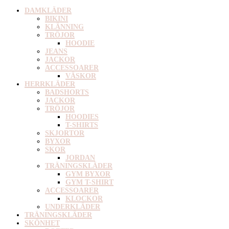
DAMKLÄDER
BIKINI
KLÄNNING
TRÖJOR
HOODIE
JEANS
JACKOR
ACCESSOARER
VÄSKOR
HERRKLÄDER
BADSHORTS
JACKOR
TRÖJOR
HOODIES
T-SHIRTS
SKJORTOR
BYXOR
SKOR
JORDAN
TRÄNINGSKLÄDER
GYM BYXOR
GYM T-SHIRT
ACCESSOARER
KLOCKOR
UNDERKLÄDER
TRÄNINGSKLÄDER
SKÖNHET