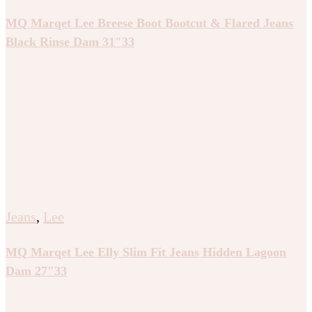
MQ Marqet Lee Breese Boot Bootcut & Flared Jeans
Black Rinse Dam 31″33
Jeans
,
Lee
MQ Marqet Lee Elly Slim Fit Jeans Hidden Lagoon
Dam 27″33