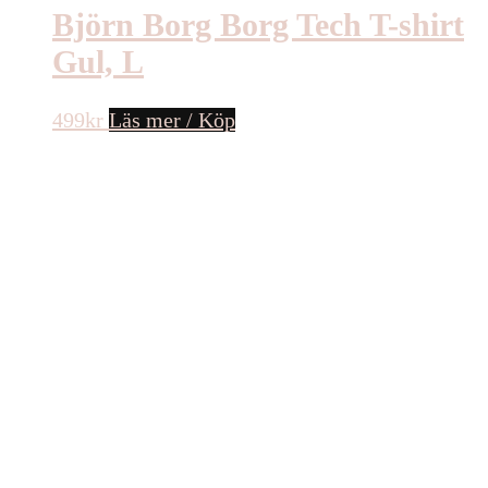
Björn Borg Borg Tech T-shirt
Gul, L
499
kr
Läs mer / Köp