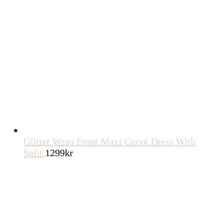
Glitter Wrap Front Maxi Curve Dress With
Split
1299
kr