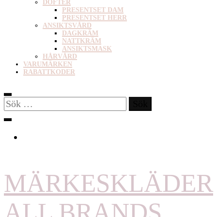
DOFTER
PRESENTSET DAM
PRESENTSET HERR
ANSIKTSVÅRD
DAGKRÄM
NATTKRÄM
ANSIKTSMASK
HÅRVÅRD
VARUMÄRKEN
RABATTKODER
Sök
efter:
MÄRKESKLÄDER
ALL BRANDS