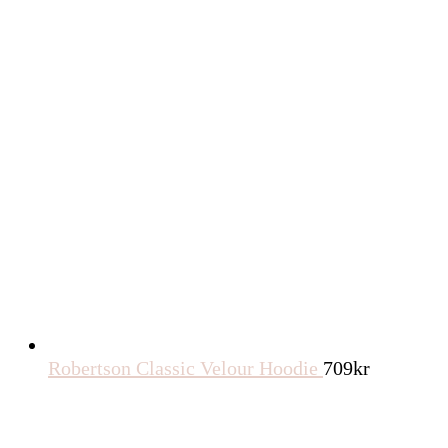
Robertson Classic Velour Hoodie
709
kr