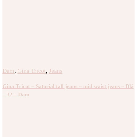
Dam
,
Gina Tricot
,
Jeans
Gina Tricot – Satorial tall jeans – mid waist jeans – Blå
– 32 – Dam