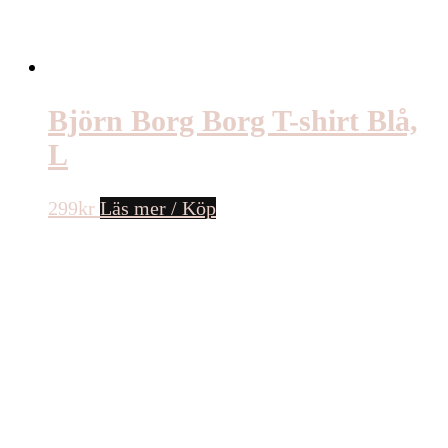
Björn Borg Borg T-shirt Blå,
L
299
kr
Läs mer / Köp