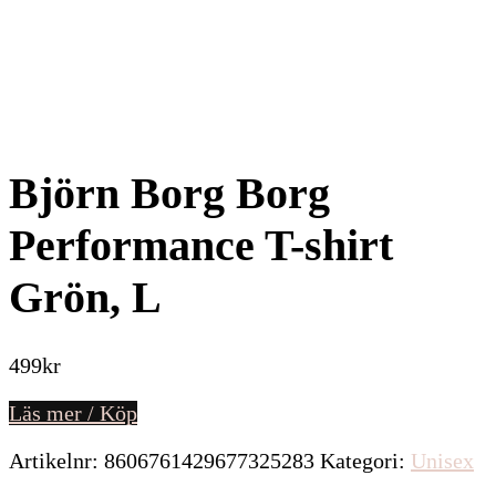
Björn Borg Borg
Performance T-shirt
Grön, L
499
kr
Läs mer / Köp
Artikelnr:
8606761429677325283
Kategori:
Unisex