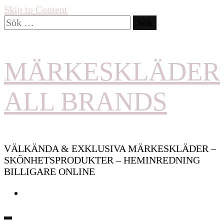
Skip to Content
Sök
efter:
MÄRKESKLÄDER
ALL BRANDS
VÄLKÄNDA & EXKLUSIVA MÄRKESKLÄDER –
SKÖNHETSPRODUKTER – HEMINREDNING
BILLIGARE ONLINE