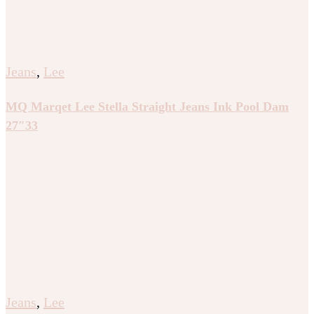
Jeans
,
Lee
MQ Marqet Lee Stella Straight Jeans Ink Pool Dam
27″33
Jeans
,
Lee