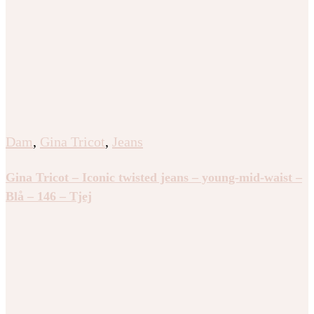
Dam
,
Gina Tricot
,
Jeans
Gina Tricot – Iconic twisted jeans – young-mid-waist –
Blå – 146 – Tjej