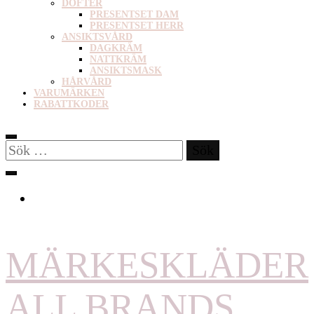
DOFTER
PRESENTSET DAM
PRESENTSET HERR
ANSIKTSVÅRD
DAGKRÄM
NATTKRÄM
ANSIKTSMASK
HÅRVÅRD
VARUMÄRKEN
RABATTKODER
Sök
efter:
MÄRKESKLÄDER
ALL BRANDS