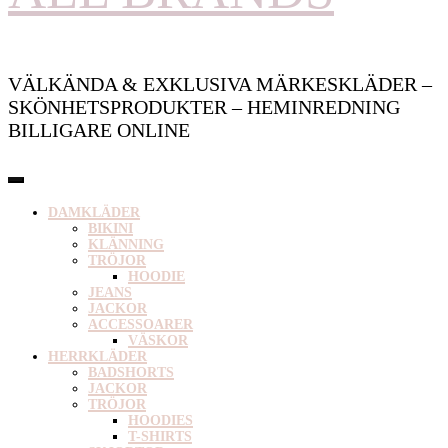
VÄLKÄNDA & EXKLUSIVA MÄRKESKLÄDER –
SKÖNHETSPRODUKTER – HEMINREDNING
BILLIGARE ONLINE
DAMKLÄDER
BIKINI
KLÄNNING
TRÖJOR
HOODIE
JEANS
JACKOR
ACCESSOARER
VÄSKOR
HERRKLÄDER
BADSHORTS
JACKOR
TRÖJOR
HOODIES
T-SHIRTS