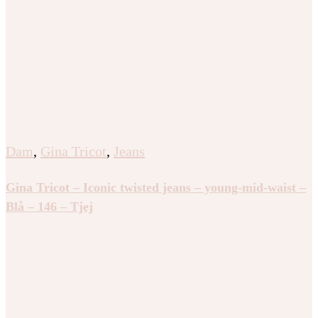
Dam
,
Gina Tricot
,
Jeans
Gina Tricot – Iconic twisted jeans – young-mid-waist –
Blå – 146 – Tjej