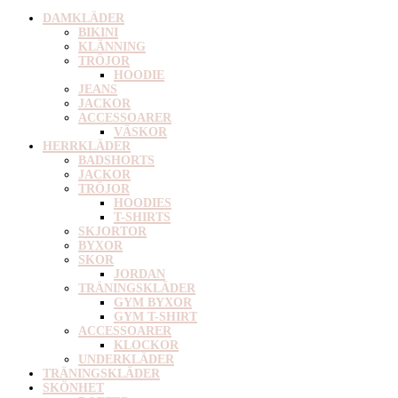
DAMKLÄDER
BIKINI
KLÄNNING
TRÖJOR
HOODIE
JEANS
JACKOR
ACCESSOARER
VÄSKOR
HERRKLÄDER
BADSHORTS
JACKOR
TRÖJOR
HOODIES
T-SHIRTS
SKJORTOR
BYXOR
SKOR
JORDAN
TRÄNINGSKLÄDER
GYM BYXOR
GYM T-SHIRT
ACCESSOARER
KLOCKOR
UNDERKLÄDER
TRÄNINGSKLÄDER
SKÖNHET