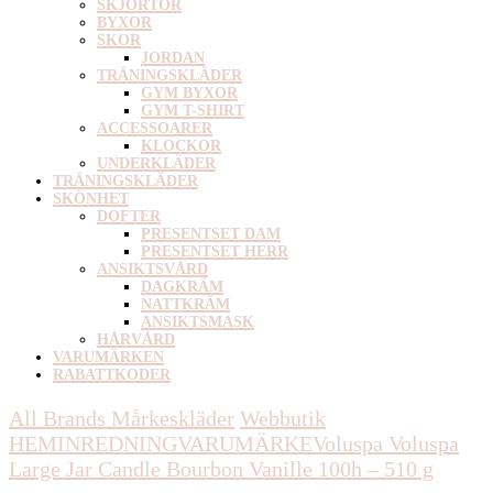
SKJORTOR
BYXOR
SKOR
JORDAN
TRÄNINGSKLÄDER
GYM BYXOR
GYM T-SHIRT
ACCESSOARER
KLOCKOR
UNDERKLÄDER
TRÄNINGSKLÄDER
SKÖNHET
DOFTER
PRESENTSET DAM
PRESENTSET HERR
ANSIKTSVÅRD
DAGKRÄM
NATTKRÄM
ANSIKTSMASK
HÅRVÅRD
VARUMÄRKEN
RABATTKODER
All Brands Mårkeskläder
Webbutik
HEMINREDNING
VARUMÄRKE
Voluspa
Voluspa
Large Jar Candle Bourbon Vanille 100h – 510 g