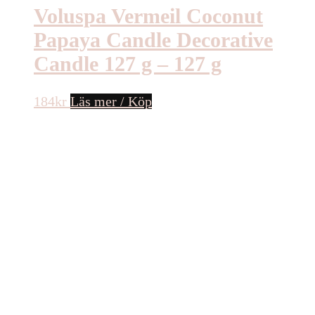
Voluspa Vermeil Coconut
Papaya Candle Decorative
Candle 127 g – 127 g
184
kr
Läs mer / Köp