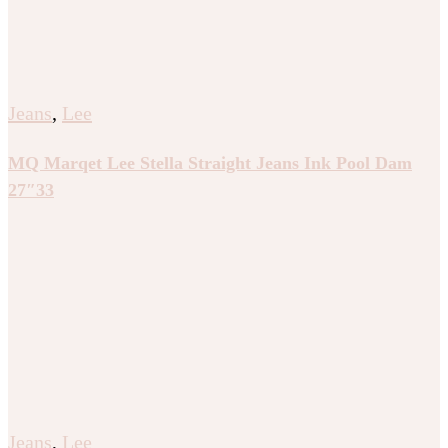
Jeans
,
Lee
MQ Marqet Lee Stella Straight Jeans Ink Pool Dam
27″33
Jeans
,
Lee