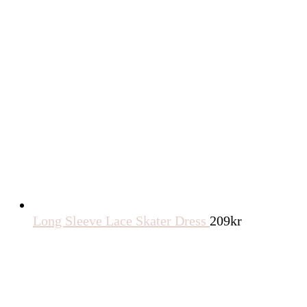
Long Sleeve Lace Skater Dress
209
kr