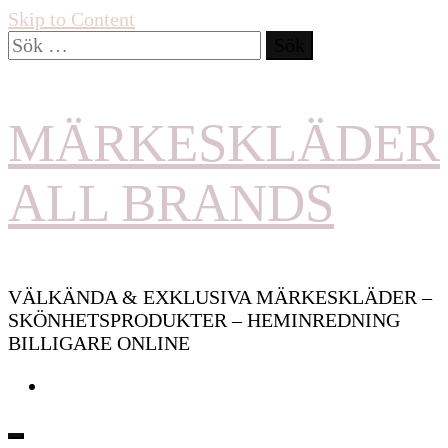
Skip to Content
Sök
efter:
MÄRKESKLÄDER
ALL BRANDS
VÄLKÄNDA & EXKLUSIVA MÄRKESKLÄDER –
SKÖNHETSPRODUKTER – HEMINREDNING
BILLIGARE ONLINE