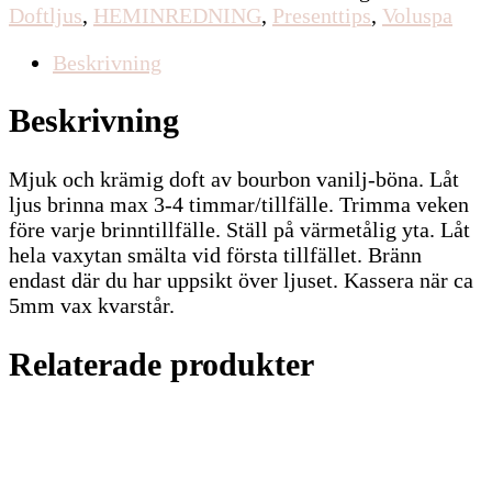
Doftljus
,
HEMINREDNING
,
Presenttips
,
Voluspa
Beskrivning
Beskrivning
Mjuk och krämig doft av bourbon vanilj-böna. Låt
ljus brinna max 3-4 timmar/tillfälle. Trimma veken
före varje brinntillfälle. Ställ på värmetålig yta. Låt
hela vaxytan smälta vid första tillfället. Bränn
endast där du har uppsikt över ljuset. Kassera när ca
5mm vax kvarstår.
Relaterade produkter