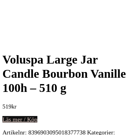
Voluspa Large Jar
Candle Bourbon Vanille
100h – 510 g
519
kr
Läs mer / Köp
Artikelnr:
8396903095018377738
Kategorier: