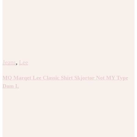
Jeans
,
Lee
MQ Marqet Lee Classic Shirt Skjortor Not MY Type
Dam L