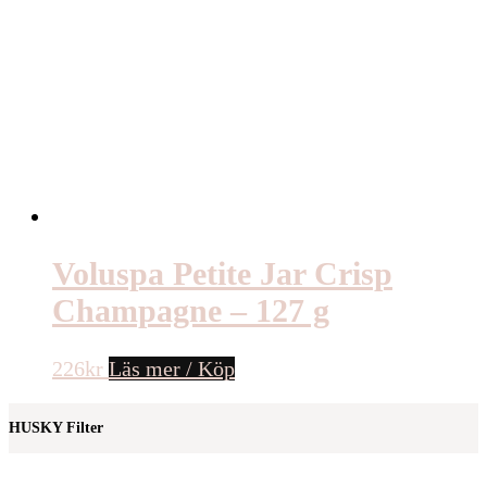
Voluspa Petite Jar Crisp
Champagne – 127 g
226
kr
Läs mer / Köp
HUSKY Filter