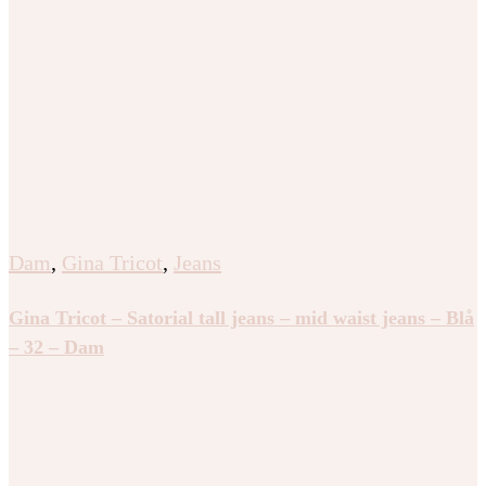
Dam
,
Gina Tricot
,
Jeans
Gina Tricot – Satorial tall jeans – mid waist jeans – Blå
– 32 – Dam