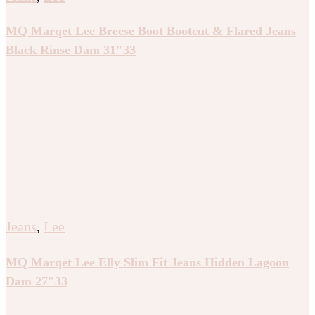
MQ Marqet Lee Breese Boot Bootcut & Flared Jeans
Black Rinse Dam 31″33
Jeans
,
Lee
MQ Marqet Lee Elly Slim Fit Jeans Hidden Lagoon
Dam 27″33