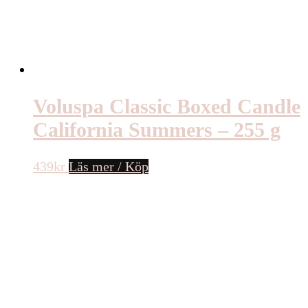
Voluspa Classic Boxed Candle
California Summers – 255 g
439
kr
Läs mer / Köp