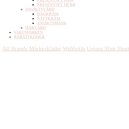
PRESENTSET DAM
PRESENTSET HERR
ANSIKTSVÅRD
DAGKRÄM
NATTKRÄM
ANSIKTSMASK
HÅRVÅRD
VARUMÄRKEN
RABATTKODER
All Brands Mårkeskläder
Webbutik
Unisex
Slim Short