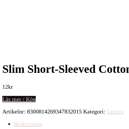
Slim Short-Sleeved Cotton
12
kr
Läs mer / Köp
Artikelnr:
8300814269347832015
Kategori:
Unisex
Beskrivning