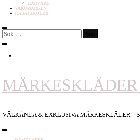
HÅRVÅRD
VARUMÄRKEN
RABATTKODER
Sök
efter:
MÄRKESKLÄDER 
VÄLKÄNDA & EXKLUSIVA MÄRKESKLÄDER – S