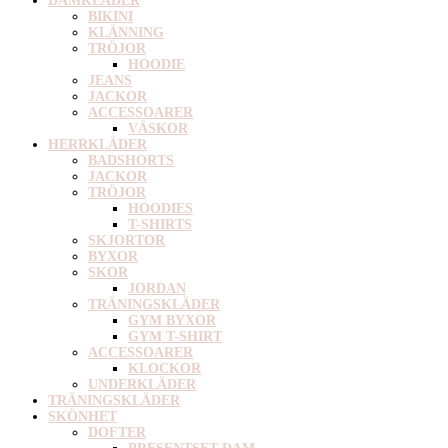
DAMKLÄDER
BIKINI
KLÄNNING
TRÖJOR
HOODIE
JEANS
JACKOR
ACCESSOARER
VÄSKOR
HERRKLÄDER
BADSHORTS
JACKOR
TRÖJOR
HOODIES
T-SHIRTS
SKJORTOR
BYXOR
SKOR
JORDAN
TRÄNINGSKLÄDER
GYM BYXOR
GYM T-SHIRT
ACCESSOARER
KLOCKOR
UNDERKLÄDER
TRÄNINGSKLÄDER
SKÖNHET
DOFTER