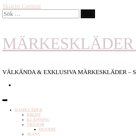
Skip to Content
Sök
efter:
MÄRKESKLÄDER 
VÄLKÄNDA & EXKLUSIVA MÄRKESKLÄDER – S
DAMKLÄDER
BIKINI
KLÄNNING
TRÖJOR
HOODIE
JEANS