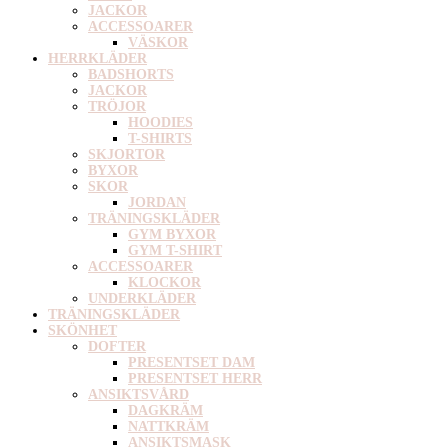
JACKOR
ACCESSOARER
VÄSKOR
HERRKLÄDER
BADSHORTS
JACKOR
TRÖJOR
HOODIES
T-SHIRTS
SKJORTOR
BYXOR
SKOR
JORDAN
TRÄNINGSKLÄDER
GYM BYXOR
GYM T-SHIRT
ACCESSOARER
KLOCKOR
UNDERKLÄDER
TRÄNINGSKLÄDER
SKÖNHET
DOFTER
PRESENTSET DAM
PRESENTSET HERR
ANSIKTSVÅRD
DAGKRÄM
NATTKRÄM
ANSIKTSMASK