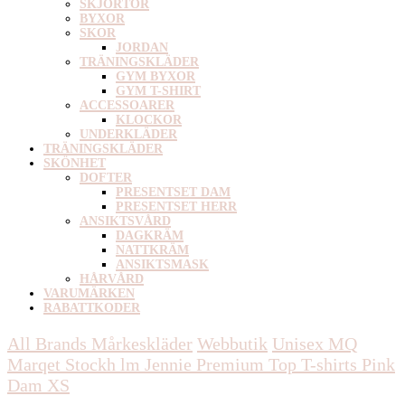
SKJORTOR
BYXOR
SKOR
JORDAN
TRÄNINGSKLÄDER
GYM BYXOR
GYM T-SHIRT
ACCESSOARER
KLOCKOR
UNDERKLÄDER
TRÄNINGSKLÄDER
SKÖNHET
DOFTER
PRESENTSET DAM
PRESENTSET HERR
ANSIKTSVÅRD
DAGKRÄM
NATTKRÄM
ANSIKTSMASK
HÅRVÅRD
VARUMÄRKEN
RABATTKODER
All Brands Mårkeskläder
Webbutik
Unisex
MQ
Marqet Stockh lm Jennie Premium Top T-shirts Pink
Dam XS