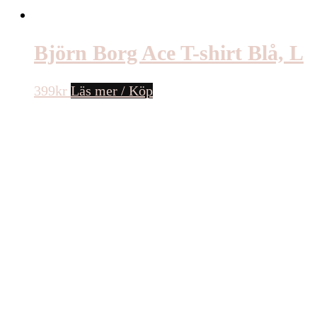
Björn Borg Ace T-shirt Blå, L
399
kr
Läs mer / Köp