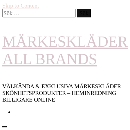
Skip to Content
Sök
efter:
MÄRKESKLÄDER
ALL BRANDS
VÄLKÄNDA & EXKLUSIVA MÄRKESKLÄDER –
SKÖNHETSPRODUKTER – HEMINREDNING
BILLIGARE ONLINE