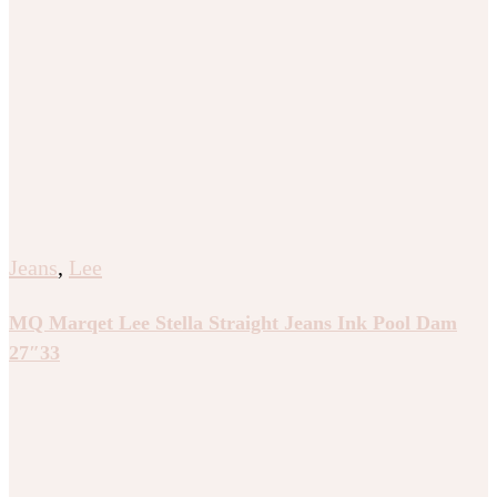
Jeans
,
Lee
MQ Marqet Lee Stella Straight Jeans Ink Pool Dam
27″33