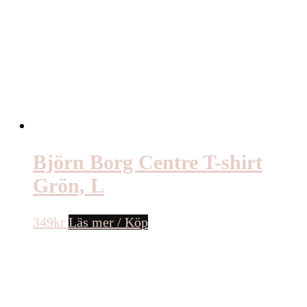
Björn Borg Centre T-shirt
Grön, L
349
kr
Läs mer / Köp