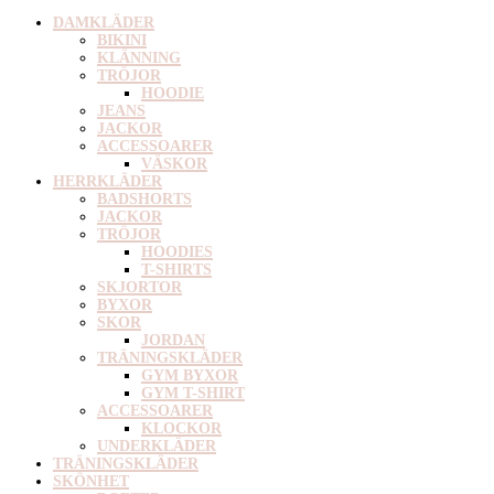
DAMKLÄDER
BIKINI
KLÄNNING
TRÖJOR
HOODIE
JEANS
JACKOR
ACCESSOARER
VÄSKOR
HERRKLÄDER
BADSHORTS
JACKOR
TRÖJOR
HOODIES
T-SHIRTS
SKJORTOR
BYXOR
SKOR
JORDAN
TRÄNINGSKLÄDER
GYM BYXOR
GYM T-SHIRT
ACCESSOARER
KLOCKOR
UNDERKLÄDER
TRÄNINGSKLÄDER
SKÖNHET