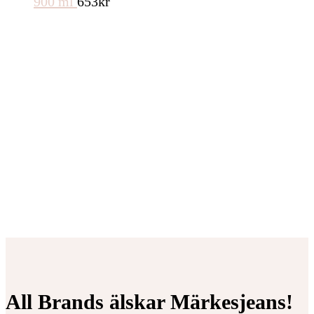
900 ml
653
kr
All Brands älskar Märkesjeans!