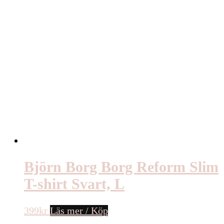
Björn Borg Borg Reform Slim
T-shirt Svart, L
399
kr
Läs mer / Köp