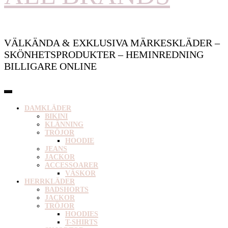
VÄLKÄNDA & EXKLUSIVA MÄRKESKLÄDER –
SKÖNHETSPRODUKTER – HEMINREDNING
BILLIGARE ONLINE
DAMKLÄDER
BIKINI
KLÄNNING
TRÖJOR
HOODIE
JEANS
JACKOR
ACCESSOARER
VÄSKOR
HERRKLÄDER
BADSHORTS
JACKOR
TRÖJOR
HOODIES
T-SHIRTS