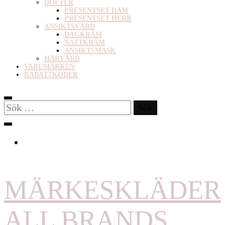
DOFTER
PRESENTSET DAM
PRESENTSET HERR
ANSIKTSVÅRD
DAGKRÄM
NATTKRÄM
ANSIKTSMASK
HÅRVÅRD
VARUMÄRKEN
RABATTKODER
Sök
efter:
MÄRKESKLÄDER
ALL BRANDS