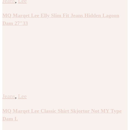
Jeans
,
Lee
MQ Marqet Lee Elly Slim Fit Jeans Hidden Lagoon
Dam 27″33
Jeans
,
Lee
MQ Marqet Lee Classic Shirt Skjortor Not MY Type
Dam L