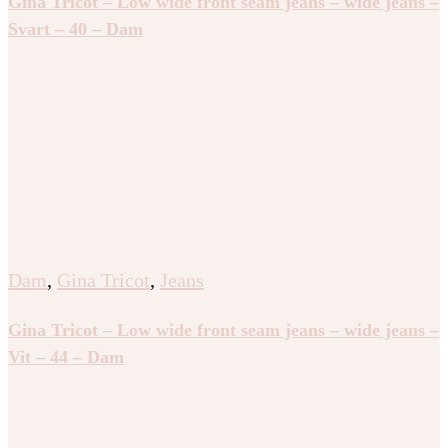
Gina Tricot – Low wide front seam jeans – wide jeans –
Svart – 40 – Dam
Dam
,
Gina Tricot
,
Jeans
Gina Tricot – Low wide front seam jeans – wide jeans –
Vit – 44 – Dam