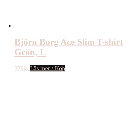
Björn Borg Ace Slim T-shirt
Grön, L
329
kr
Läs mer / Köp