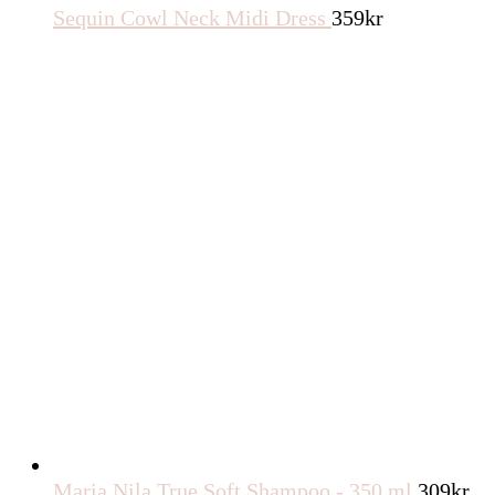
Sequin Cowl Neck Midi Dress
359
kr
Maria Nila True Soft Shampoo - 350 ml
309
kr