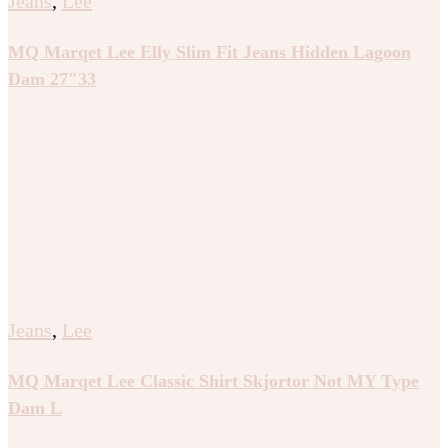
Jeans
,
Lee
MQ Marqet Lee Elly Slim Fit Jeans Hidden Lagoon
Dam 27″33
Jeans
,
Lee
MQ Marqet Lee Classic Shirt Skjortor Not MY Type
Dam L