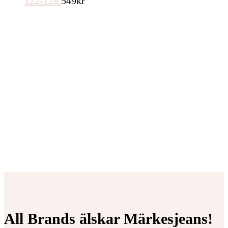
122-128
549
kr
All Brands älskar Märkesjeans!