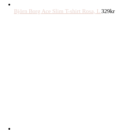
Björn Borg Ace Slim T-shirt Rosa, L
329
kr