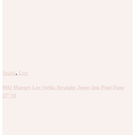
Jeans
,
Lee
MQ Marqet Lee Stella Straight Jeans Ink Pool Dam
27″33