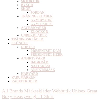
SKJORTOR
BYXOR
SKOR
JORDAN
TRÄNINGSKLÄDER
GYM BYXOR
GYM T-SHIRT
ACCESSOARER
KLOCKOR
UNDERKLÄDER
TRÄNINGSKLÄDER
SKÖNHET
DOFTER
PRESENTSET DAM
PRESENTSET HERR
ANSIKTSVÅRD
DAGKRÄM
NATTKRÄM
ANSIKTSMASK
HÅRVÅRD
VARUMÄRKEN
RABATTKODER
All Brands Mårkeskläder
Webbutik
Unisex
Great
Boxy Heavyweight T-Shirt