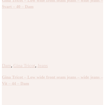
Gina Tricot – Low wide front seam jeans – wide jeans –
Svart – 40 – Dam
Dam
,
Gina Tricot
,
Jeans
Gina Tricot – Low wide front seam jeans – wide jeans –
Vit – 44 – Dam