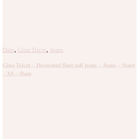
Dam
,
Gina Tricot
,
Jeans
Gina Tricot – Decorated flare tall jeans – Jeans – Svart
– XS – Dam