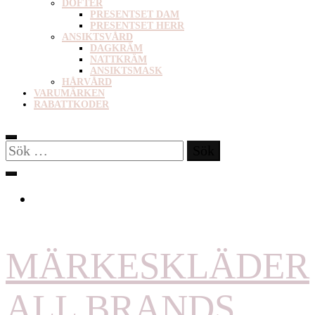
DOFTER
PRESENTSET DAM
PRESENTSET HERR
ANSIKTSVÅRD
DAGKRÄM
NATTKRÄM
ANSIKTSMASK
HÅRVÅRD
VARUMÄRKEN
RABATTKODER
Sök
efter:
MÄRKESKLÄDER
ALL BRANDS