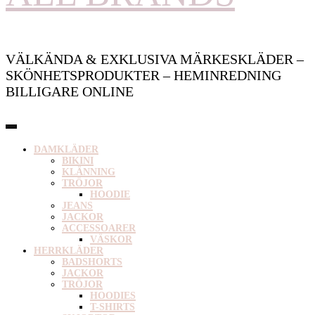
VÄLKÄNDA & EXKLUSIVA MÄRKESKLÄDER –
SKÖNHETSPRODUKTER – HEMINREDNING
BILLIGARE ONLINE
DAMKLÄDER
BIKINI
KLÄNNING
TRÖJOR
HOODIE
JEANS
JACKOR
ACCESSOARER
VÄSKOR
HERRKLÄDER
BADSHORTS
JACKOR
TRÖJOR
HOODIES
T-SHIRTS