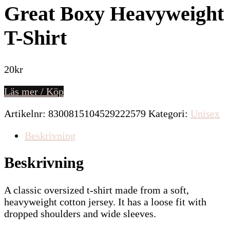
Great Boxy Heavyweight
T-Shirt
20
kr
Läs mer / Köp
Artikelnr:
8300815104529222579
Kategori:
Unisex
Beskrivning
Beskrivning
A classic oversized t-shirt made from a soft,
heavyweight cotton jersey. It has a loose fit with
dropped shoulders and wide sleeves.