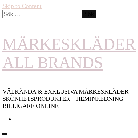
Skip to Content
Sök
efter:
MÄRKESKLÄDER
ALL BRANDS
VÄLKÄNDA & EXKLUSIVA MÄRKESKLÄDER –
SKÖNHETSPRODUKTER – HEMINREDNING
BILLIGARE ONLINE