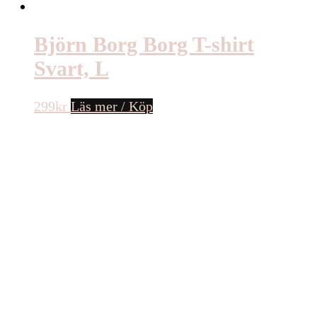
Björn Borg Borg T-shirt
Svart, L
299
kr
Läs mer / Köp