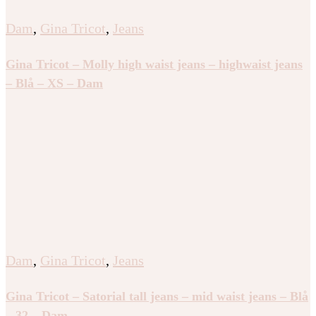
Dam
,
Gina Tricot
,
Jeans
Gina Tricot – Molly high waist jeans – highwaist jeans
– Blå – XS – Dam
Dam
,
Gina Tricot
,
Jeans
Gina Tricot – Satorial tall jeans – mid waist jeans – Blå
– 32 – Dam