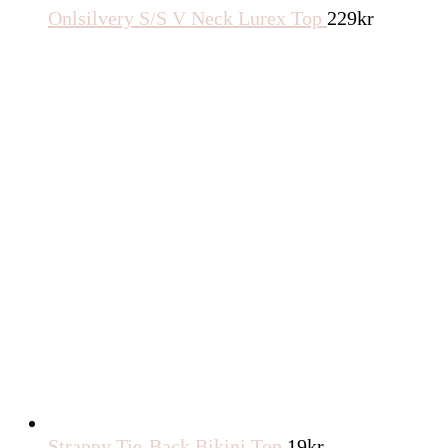
Onlsilvery S/S V Neck Lurex Top
229
kr
Strappy Tie-Back Bikini Top
19
kr