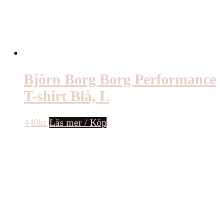
Björn Borg Borg Performance
T-shirt Blå, L
449
kr
Läs mer / Köp