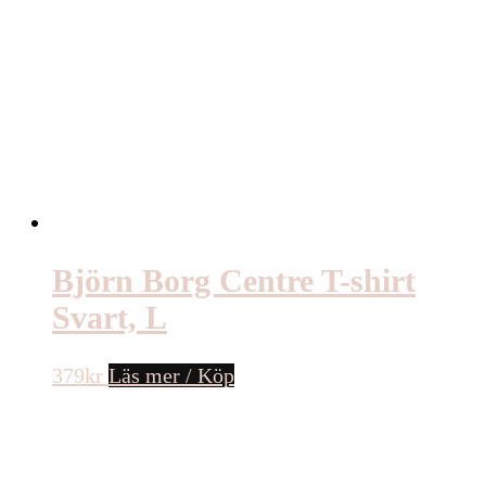
Björn Borg Centre T-shirt
Svart, L
379
kr
Läs mer / Köp