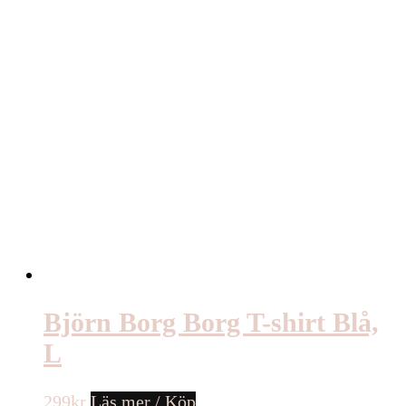
Björn Borg Borg T-shirt Blå,
L
299
kr
Läs mer / Köp