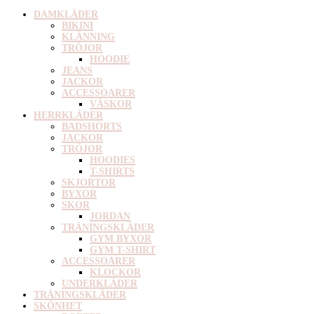
DAMKLÄDER
BIKINI
KLÄNNING
TRÖJOR
HOODIE
JEANS
JACKOR
ACCESSOARER
VÄSKOR
HERRKLÄDER
BADSHORTS
JACKOR
TRÖJOR
HOODIES
T-SHIRTS
SKJORTOR
BYXOR
SKOR
JORDAN
TRÄNINGSKLÄDER
GYM BYXOR
GYM T-SHIRT
ACCESSOARER
KLOCKOR
UNDERKLÄDER
TRÄNINGSKLÄDER
SKÖNHET