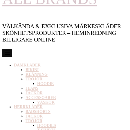
VÄLKÄNDA & EXKLUSIVA MÄRKESKLÄDER –
SKÖNHETSPRODUKTER – HEMINREDNING
BILLIGARE ONLINE
DAMKLÄDER
BIKINI
KLÄNNING
TRÖJOR
HOODIE
JEANS
JACKOR
ACCESSOARER
VÄSKOR
HERRKLÄDER
BADSHORTS
JACKOR
TRÖJOR
HOODIES