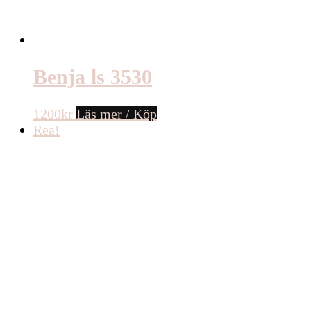
Benja ls 3530
1200
kr
Läs mer / Köp
Rea!