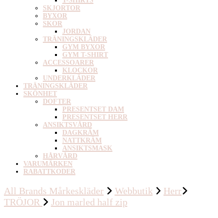
T-SHIRTS
SKJORTOR
BYXOR
SKOR
JORDAN
TRÄNINGSKLÄDER
GYM BYXOR
GYM T-SHIRT
ACCESSOARER
KLOCKOR
UNDERKLÄDER
TRÄNINGSKLÄDER
SKÖNHET
DOFTER
PRESENTSET DAM
PRESENTSET HERR
ANSIKTSVÅRD
DAGKRÄM
NATTKRÄM
ANSIKTSMASK
HÅRVÅRD
VARUMÄRKEN
RABATTKODER
All Brands Mårkeskläder
Webbutik
Herr
TRÖJOR
Jon marled half zip