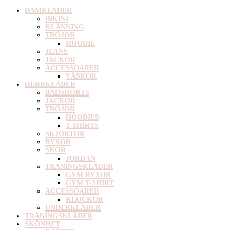
DAMKLÄDER
BIKINI
KLÄNNING
TRÖJOR
HOODIE
JEANS
JACKOR
ACCESSOARER
VÄSKOR
HERRKLÄDER
BADSHORTS
JACKOR
TRÖJOR
HOODIES
T-SHIRTS
SKJORTOR
BYXOR
SKOR
JORDAN
TRÄNINGSKLÄDER
GYM BYXOR
GYM T-SHIRT
ACCESSOARER
KLOCKOR
UNDERKLÄDER
TRÄNINGSKLÄDER
SKÖNHET