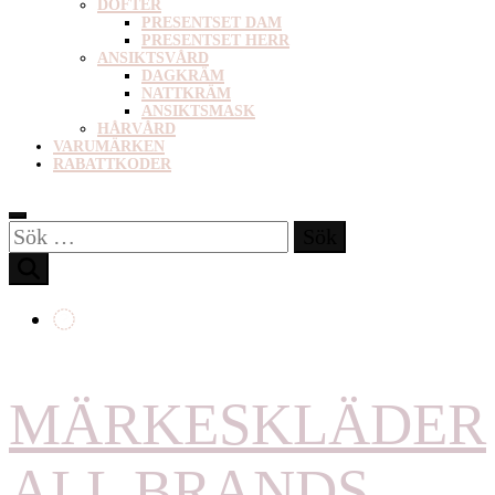
DOFTER
PRESENTSET DAM
PRESENTSET HERR
ANSIKTSVÅRD
DAGKRÄM
NATTKRÄM
ANSIKTSMASK
HÅRVÅRD
VARUMÄRKEN
RABATTKODER
Sök
efter:
MÄRKESKLÄDER
ALL BRANDS