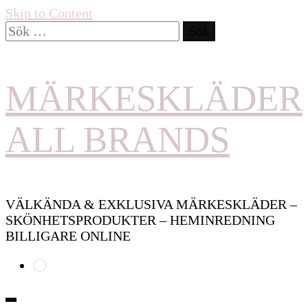
Skip to Content
Sök
efter:
MÄRKESKLÄDER
ALL BRANDS
VÄLKÄNDA & EXKLUSIVA MÄRKESKLÄDER –
SKÖNHETSPRODUKTER – HEMINREDNING
BILLIGARE ONLINE