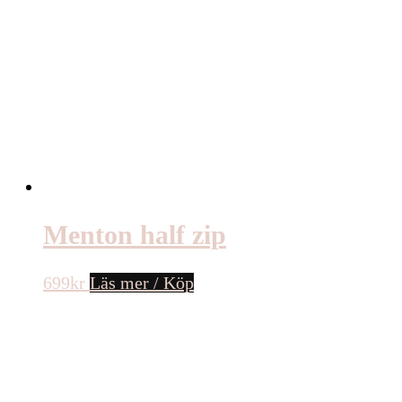
Menton half zip
699
kr
Läs mer / Köp