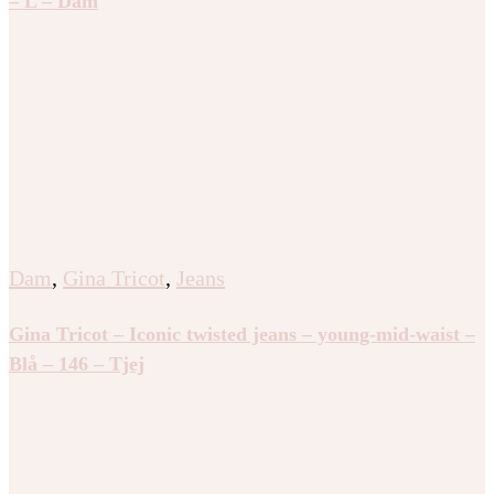
– L – Dam
Dam
,
Gina Tricot
,
Jeans
Gina Tricot – Iconic twisted jeans – young-mid-waist –
Blå – 146 – Tjej