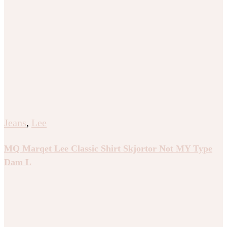
Jeans
,
Lee
MQ Marqet Lee Classic Shirt Skjortor Not MY Type
Dam L