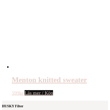
Menton knitted sweater
599
kr
Läs mer / Köp
HUSKY Filter