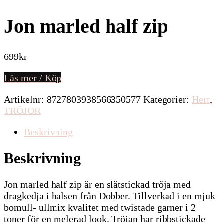
Jon marled half zip
699
kr
Läs mer / Köp
Artikelnr:
8727803938566350577
Kategorier:
Herr
,
TRÖJOR
Beskrivning
Beskrivning
Jon marled half zip är en slätstickad tröja med
dragkedja i halsen från Dobber. Tillverkad i en mjuk
bomull- ullmix kvalitet med twistade garner i 2
toner för en melerad look. Tröjan har ribbstickade