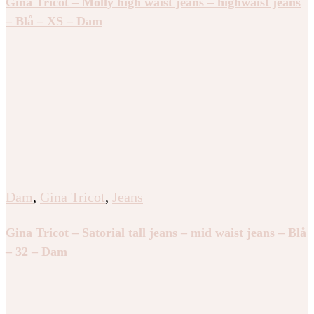
Gina Tricot – Molly high waist jeans – highwaist jeans
– Blå – XS – Dam
Dam
,
Gina Tricot
,
Jeans
Gina Tricot – Satorial tall jeans – mid waist jeans – Blå
– 32 – Dam