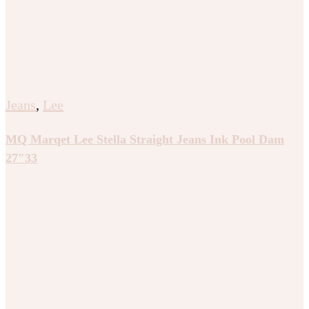
Jeans
,
Lee
MQ Marqet Lee Stella Straight Jeans Ink Pool Dam
27″33