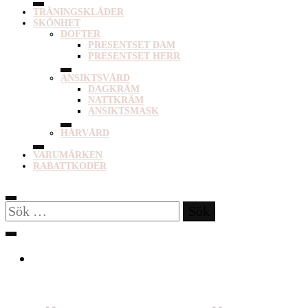
TRÄNINGSKLÄDER
SKÖNHET
DOFTER
PRESENTSET DAM
PRESENTSET HERR
ANSIKTSVÅRD
DAGKRÄM
NATTKRÄM
ANSIKTSMASK
HÅRVÅRD
VARUMÄRKEN
RABATTKODER
Sök
efter: