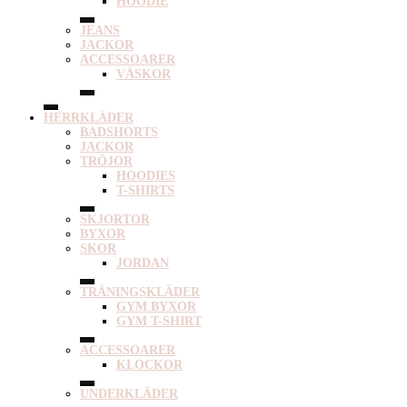
HOODIE
JEANS
JACKOR
ACCESSOARER
VÄSKOR
HERRKLÄDER
BADSHORTS
JACKOR
TRÖJOR
HOODIES
T-SHIRTS
SKJORTOR
BYXOR
SKOR
JORDAN
TRÄNINGSKLÄDER
GYM BYXOR
GYM T-SHIRT
ACCESSOARER
KLOCKOR
UNDERKLÄDER