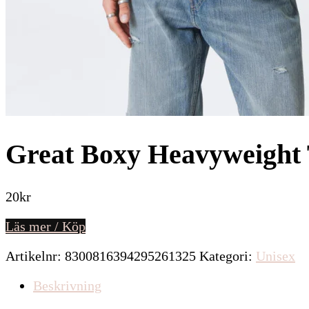
Great Boxy Heavyweight 
20
kr
Läs mer / Köp
Artikelnr:
8300816394295261325
Kategori:
Unisex
Beskrivning