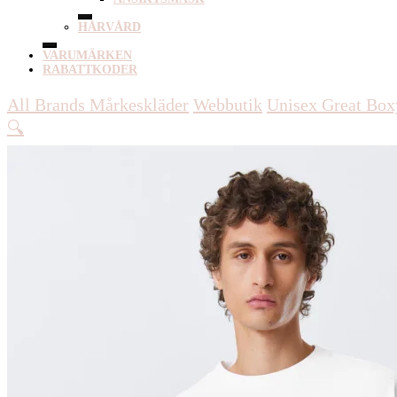
HÅRVÅRD
VARUMÄRKEN
RABATTKODER
All Brands Mårkeskläder
Webbutik
Unisex
Great Box
🔍