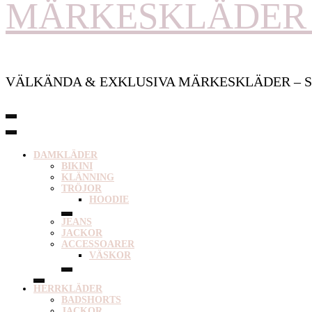
MÄRKESKLÄDER 
VÄLKÄNDA & EXKLUSIVA MÄRKESKLÄDER – S
DAMKLÄDER
BIKINI
KLÄNNING
TRÖJOR
HOODIE
JEANS
JACKOR
ACCESSOARER
VÄSKOR
HERRKLÄDER
BADSHORTS
JACKOR