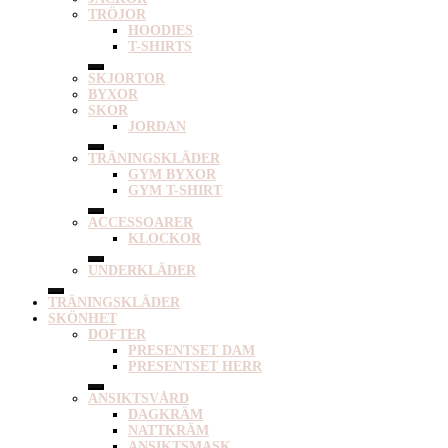
TRÖJOR
HOODIES
T-SHIRTS
SKJORTOR
BYXOR
SKOR
JORDAN
TRÄNINGSKLÄDER
GYM BYXOR
GYM T-SHIRT
ACCESSOARER
KLOCKOR
UNDERKLÄDER
TRÄNINGSKLÄDER
SKÖNHET
DOFTER
PRESENTSET DAM
PRESENTSET HERR
ANSIKTSVÅRD
DAGKRÄM
NATTKRÄM
ANSIKTSMASK