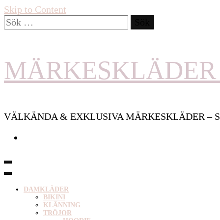
Skip to Content
Sök
efter:
MÄRKESKLÄDER 
VÄLKÄNDA & EXKLUSIVA MÄRKESKLÄDER – S
DAMKLÄDER
BIKINI
KLÄNNING
TRÖJOR