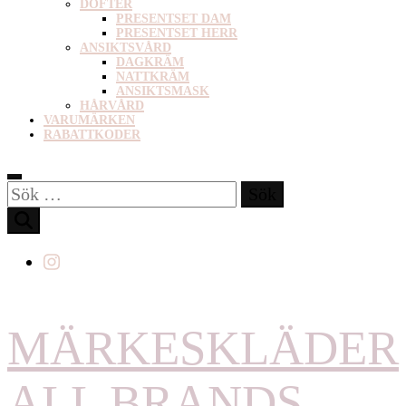
DOFTER
PRESENTSET DAM
PRESENTSET HERR
ANSIKTSVÅRD
DAGKRÄM
NATTKRÄM
ANSIKTSMASK
HÅRVÅRD
VARUMÄRKEN
RABATTKODER
Sök
efter:
MÄRKESKLÄDER
ALL BRANDS