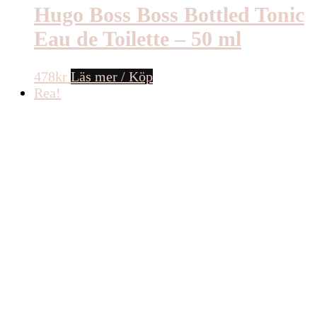
Hugo Boss Boss Bottled Tonic
Eau de Toilette – 50 ml
478
kr
Läs mer / Köp
Rea!