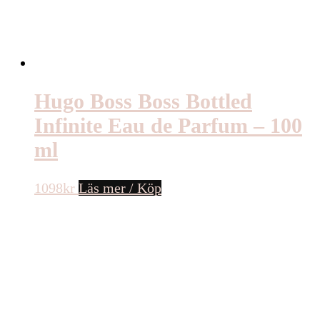
Hugo Boss Boss Bottled
Infinite Eau de Parfum – 100
ml
1098
kr
Läs mer / Köp