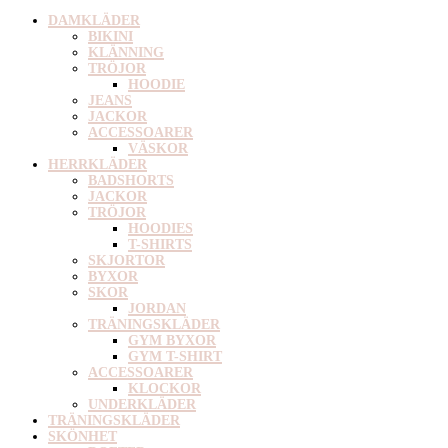
DAMKLÄDER
BIKINI
KLÄNNING
TRÖJOR
HOODIE
JEANS
JACKOR
ACCESSOARER
VÄSKOR
HERRKLÄDER
BADSHORTS
JACKOR
TRÖJOR
HOODIES
T-SHIRTS
SKJORTOR
BYXOR
SKOR
JORDAN
TRÄNINGSKLÄDER
GYM BYXOR
GYM T-SHIRT
ACCESSOARER
KLOCKOR
UNDERKLÄDER
TRÄNINGSKLÄDER
SKÖNHET