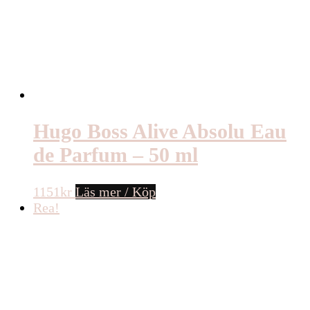
Hugo Boss Alive Absolu Eau
de Parfum – 50 ml
1151
kr
Läs mer / Köp
Rea!