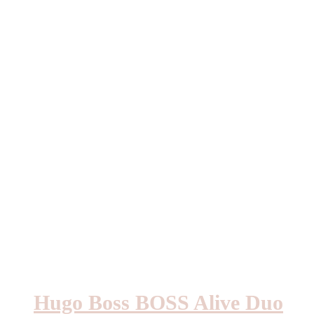
var:
är:
1443kr.
1422kr.
Hugo Boss BOSS Alive Duo