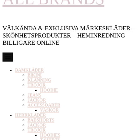
VÄLKÄNDA & EXKLUSIVA MÄRKESKLÄDER –
SKÖNHETSPRODUKTER – HEMINREDNING
BILLIGARE ONLINE
DAMKLÄDER
BIKINI
KLÄNNING
TRÖJOR
HOODIE
JEANS
JACKOR
ACCESSOARER
VÄSKOR
HERRKLÄDER
BADSHORTS
JACKOR
TRÖJOR
HOODIES