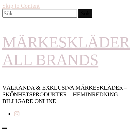
Skip to Content
Sök
efter:
MÄRKESKLÄDER
ALL BRANDS
VÄLKÄNDA & EXKLUSIVA MÄRKESKLÄDER –
SKÖNHETSPRODUKTER – HEMINREDNING
BILLIGARE ONLINE