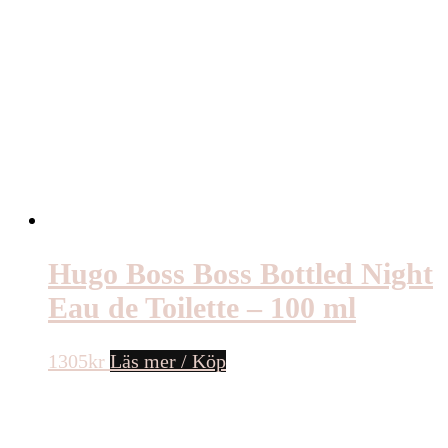
Hugo Boss Boss Bottled Night
Eau de Toilette – 100 ml
1305
kr
Läs mer / Köp