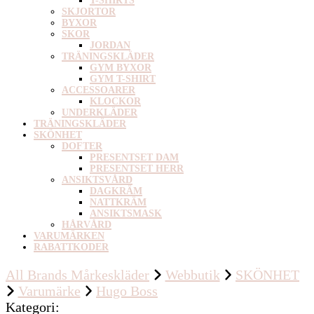
T-SHIRTS
SKJORTOR
BYXOR
SKOR
JORDAN
TRÄNINGSKLÄDER
GYM BYXOR
GYM T-SHIRT
ACCESSOARER
KLOCKOR
UNDERKLÄDER
TRÄNINGSKLÄDER
SKÖNHET
DOFTER
PRESENTSET DAM
PRESENTSET HERR
ANSIKTSVÅRD
DAGKRÄM
NATTKRÄM
ANSIKTSMASK
HÅRVÅRD
VARUMÄRKEN
RABATTKODER
All Brands Mårkeskläder
Webbutik
SKÖNHET
Varumärke
Hugo Boss
Kategori
: