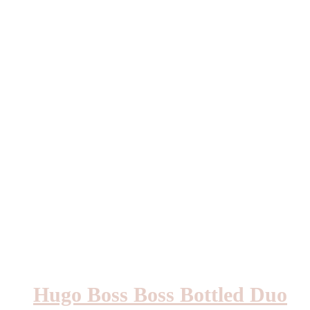
var:
är:
1208kr.
1087kr.
Hugo Boss Boss Bottled Duo