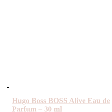
var:
är:
1643kr.
1479kr.
Hugo Boss BOSS Alive Eau de
Parfum – 30 ml