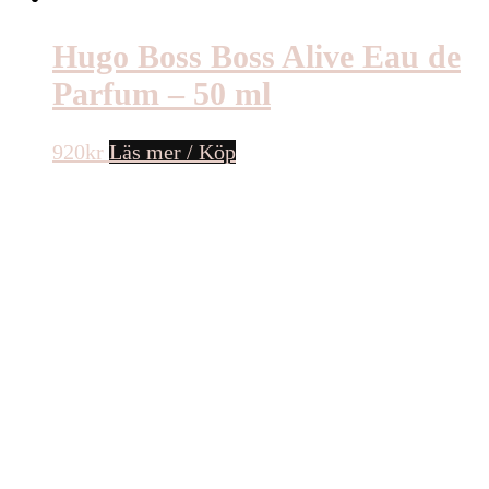
Hugo Boss Boss Alive Eau de
Parfum – 50 ml
920
kr
Läs mer / Köp