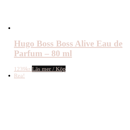
Hugo Boss Boss Alive Eau de
Parfum – 80 ml
1239
kr
Läs mer / Köp
Rea!