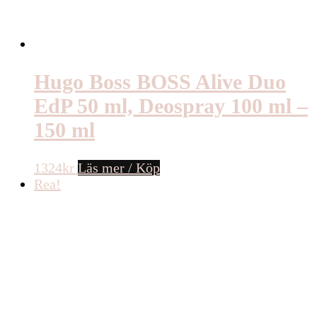
Hugo Boss BOSS Alive Duo
EdP 50 ml, Deospray 100 ml –
150 ml
1324
kr
Läs mer / Köp
Rea!